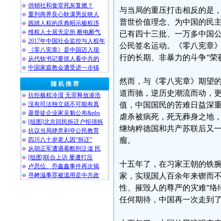
供销社和食堂死灰复燃？
与当局的重压打击相反的是
重判商界良心耿潇男反映人
普世价值理念、为中国的民
践踏人权的庆典昭示极权违
维权人士居无定所 断电断气
已有四十三批、一万多中国公
2017年中国社会监控与人权年
公民签名运动。《零八宪章》
《零八宪章》是中国迈入现
行的长期、非暴力的斗争”荣
从代钦书记要抓人看中共的
中国家庭教会遭受进一步镇
然而，与《零八宪章》期望
随 机 推 荐
道而驰，逆历史潮流而动，
抗拒极权冷漠 无罪释放凌浩
没有司法独立就不可能有真
值，中国国民的苦难日益深
基督徒企业家吴魁公布&nbs
虐杀被病死，死无葬身之地
[组图]北京回民拆迁户拒强拆
继纳粹德国和共产苏联后又
抗议当局肆意剥夺公民教育
四川八十岁老人因“拆迁”
瘤。
从胡正军遭遇看酷刑泛滥 民
[组图]联合上访 屡遭打压
十五年了，在习家王朝的铁腕
卢思位、乔鑫鑫事件再次揭
寻衅滋事罪被滥用是中共政
家，实现国人百余年来锲而不
性、摧毁人的尊严的灾难”络
任何期待，中国再一次走到