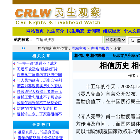
网站首页
民生简介
民生动态
新闻稿
维权经历
个人文
站内搜索：
您当前所在的位置：
网站主页
>
声明与报告
> 正文
相信历史 相信未来——纪念零八宪章发
相 关 文 章
“一带一路”逃避不了成为
相信历史 
习近平被冠名“独裁者”背
许志永丁家喜的道路与中国
作者：民
与人民为敌者，历史会审判
谎言对客观真实历史的恐惧
十五年的今天，2008年
持续迫害人权捍卫者陈云飞
《零八宪章》宣言公开发布。
逮捕王爱忠阻止不了历史前
普世价值下，在中国践行民
构陷任志强禁不了悠悠众口
封建“连坐制”的复辟阻挡
逮捕许志永、丁家喜阻挡不
《零八宪章》甫一出世便遭当
方传唤及审问，，而国内媒
最 新 热 门
局以“煽动颠覆国家政权罪”判
谁是真男儿，谁是真国贼
青年的愤怒与抗争必然改变