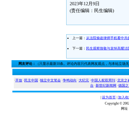
2023年12月9日
(责任编辑：民生编辑)
上一篇：
从法院偷盗律师手机看中共
下一篇：
民生观察致敬与哀悼高耀洁
网友评论：
（只显示最新10条。评论内容只代表网友观点，与本站立场
·
开放
·
民主中国
·
独立中文笔会
·
争鸣动向
·
大纪元
·
中国人权双周刊
·
北京之
台
·
新世纪新闻网
·
德国之
|
设为首页
|
加入收
Copyright ©
网址：w