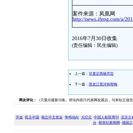
案件来源：凤凰网
http://news.ifeng.com/a/2
2016年7月30日收集
(责任编辑：民生编辑)
上一篇：
甘肃定西杨芳芸
下一篇：
黑龙江黑河韩帮梅
网友评论：
（只显示最新10条。评论内容只代表网友观点，与本站立场
·
开放
·
民主中国
·
独立中文笔会
·
争鸣动向
·
大纪元
·
中国人权双周刊
·
北京之
台
·
新世纪新闻网
·
德国之