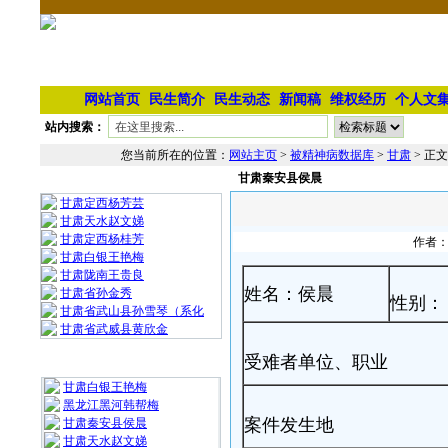
网站首页
民生简介
民生动态
新闻稿
维权经历
个人文
站内搜索：
您当前所在的位置：
网站主页
>
被精神病数据库
>
甘肃
> 正文
甘肃秦安县侯晨
相 关 文 章
甘肃定西杨芳芸
甘肃天水赵文娣
甘肃定西杨桂芳
作者：
甘肃白银王艳梅
甘肃陇南王贵良
姓名：侯晨
甘肃省孙金秀
性别：
甘肃省武山县孙雪琴（系化
甘肃省武威县黄欣金
受难者单位、职业
最 新 热 门
甘肃白银王艳梅
黑龙江黑河韩帮梅
案件发生地
甘肃秦安县侯晨
甘肃天水赵文娣