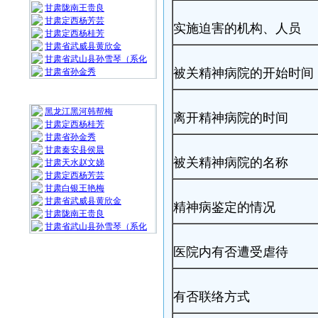
甘肃陇南王贵良
甘肃定西杨芳芸
实施迫害的机构、人员
甘肃定西杨桂芳
甘肃省武威县黄欣金
甘肃省武山县孙雪琴（系化
被关精神病院的开始时间
甘肃省孙金秀
随 机 推 荐
黑龙江黑河韩帮梅
离开精神病院的时间
甘肃定西杨桂芳
甘肃省孙金秀
甘肃秦安县侯晨
被关精神病院的名称
甘肃天水赵文娣
甘肃定西杨芳芸
甘肃白银王艳梅
甘肃省武威县黄欣金
精神病鉴定的情况
甘肃陇南王贵良
甘肃省武山县孙雪琴（系化
医院内有否遭受虐待
有否联络方式