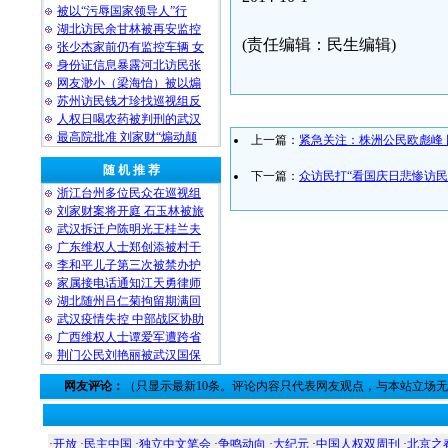
被以“污辱国家领导人”行
湖北访民余甘林被再安监控
(责任编辑：民生编辑)
张少杰家前仍有监控车辆 女
身份证信息暴露河北访民张
网友渺小（梁海怡）被以煽
苏州访民钱才珍找巡视组反
人权日喝农药被判刑的武汉
最高院批准 刘家财“煽动颠
上一篇：
紧急关注：株洲公民欧彪峰
随 机 推 荐
下一篇：
众访民打“看国庆日悲惨访民
浙江台州多位民众在巡视组
刘家财案将开庭 石玉林被旅
武汉拆迁户陈明光王桂兰夫
广东维权人士郑创添被村干
李和平儿子第三次被禁办护
家属接电话通知江天勇律师
湖北随州吕仁菊拘留期满回
武汉疫情失控 中部战区协助
广西维权人士谭爱军遭跨省
荆门公民刘艳丽被武汉国保
网友评论：
（只显示最新10条。评论内容只代表网友观点，与本站立场
·
开放
·
民主中国
·
独立中文笔会
·
争鸣动向
·
大纪元
·
中国人权双周刊
·
北京之