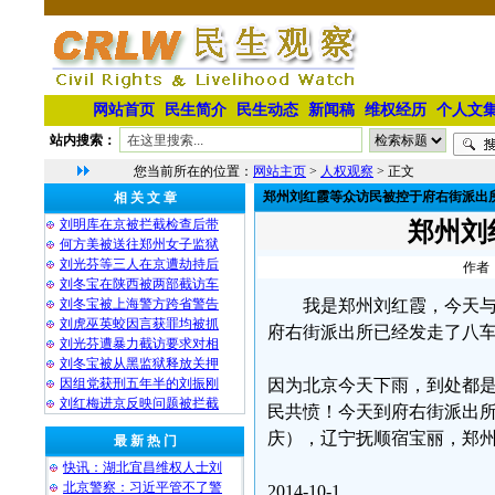
网站首页
民生简介
民生动态
新闻稿
维权经历
个人文
站内搜索：
您当前所在的位置：
网站主页
>
人权观察
> 正文
郑州刘红霞等众访民被控于府右街派出
相 关 文 章
刘明库在京被拦截检查后带
郑州刘
何方美被送往郑州女子监狱
刘光芬等三人在京遭劫持后
作者：
刘冬宝在陕西被两部截访车
刘冬宝被上海警方跨省警告
我是郑州刘红霞，今天
刘虎巫英蛟因言获罪均被抓
府右街派出所已经发走了八
刘光芬遭暴力截访要求对相
刘冬宝被从黑监狱释放关押
因组党获刑五年半的刘振刚
因为北京今天下雨，到处都
刘红梅进京反映问题被拦截
民共愤！今天到府右街派出
庆），辽宁抚顺宿宝丽，郑
最 新 热 门
快讯：湖北宜昌维权人士刘
北京警察：习近平管不了警
2014-10-1