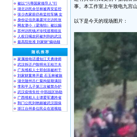
被以“污辱国家领导人”行
事。本工作室上午致电九宫
湖北访民余甘林被再安监控
张少杰家前仍有监控车辆 女
身份证信息暴露河北访民张
以下是今天的现场图片：
网友渺小（梁海怡）被以煽
苏州访民钱才珍找巡视组反
人权日喝农药被判刑的武汉
最高院批准 刘家财“煽动颠
随 机 推 荐
家属接电话通知江天勇律师
武汉拆迁户陈明光王桂兰夫
广东维权人士郑创添被村干
刘家财案将开庭 石玉林被旅
湖北随州吕仁菊拘留期满回
李和平儿子第三次被禁办护
武汉疫情失控 中部战区协助
广西维权人士谭爱军遭跨省
荆门公民刘艳丽被武汉国保
浙江台州多位民众在巡视组