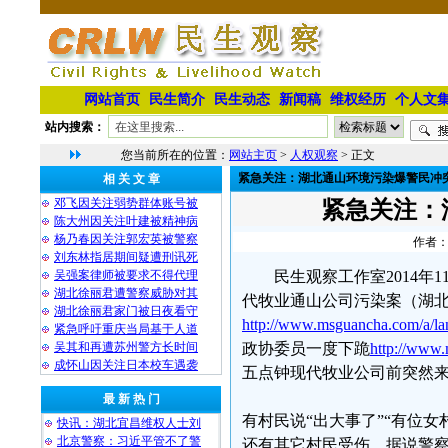
网站首页
民生简介
民生动态
新闻稿
维权经历
个人文
站内搜索：
您当前所在的位置：
网站主页
>
人权观察
> 正文
紧急关注：湖北通山环境污染爆警民冲
相 关 文 章
邓飞因关注弱势群体账号被
紧急关注：
陈大州因关注叶建被精神病
杨乃春因关注郭宏英被警察
作者：
刘东林指居期间疑遭刑讯死
吴强案律师被要求不得代理
民生观察工作室2014
湖北徐丽君遭警察威胁对其
代牧业通山公司污染案（湖
湖北徐丽君家门被日夜看守
http://www.msguancha.com/a/la
紧急呼吁重庆当局基于人道
吴其和再遭苏州警方长时间
政协委员一度下跪
http://www.
成怀山因关注日本校车遇袭
五点钟现代牧业公司前突然
最 新 热 门
有村民说“出大事了”“有位
快讯：湖北宜昌维权人士刘
北京警察：习近平管不了警
还有其它村民受伤，据说警