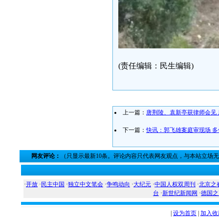
(责任编辑：民生编辑)
上一篇：
唐荆陵、袁新亭获律师会见 
下一篇：
快讯：郭飞雄案庭审现场 
网友评论：
（只显示最新10条。评论内容只代表网友观点，与本站立场
·
开放
·
民主中国
·
独立中文笔会
·
争鸣动向
·
大纪元
·
中国人权双周刊
·
北京之
台
·
新世纪新闻网
·
德国之
|
设为首页
|
加入收