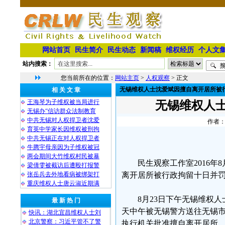
网站首页
民生简介
民生动态
新闻稿
维权经历
个人文
站内搜索：
您当前所在的位置：
网站主页
>
人权观察
> 正文
无锡维权人士沈爱斌因擅自离开居所被
相 关 文 章
王海琴为子维权被当局进行
无锡维权人
无锡办“信访群众法制教育
中共无锡对人权捍卫者沈爱
作者：
育英中学家长因维权被刑拘
中共无锡正在对人权捍卫者
牛腾宇母亲因为子维权被冠
两会期间大竹维权村民被暴
民生观察工作室2016
梁倩雯被截访后遭殴打报警
张岳兵去外地看病被绑架打
离开居所被行政拘留十日并
重庆维权人士唐云淑近期满
8月23日下午无锡维权
最 新 热 门
天中午被无锡警方送往无锡
快讯：湖北宜昌维权人士刘
北京警察：习近平管不了警
执行机关批准擅自离开居所