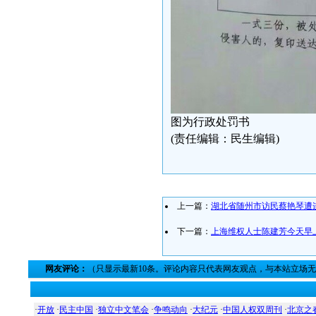
图为行政处罚书
(责任编辑：民生编辑)
上一篇：
湖北省随州市访民蔡艳琴遭
下一篇：
上海维权人士陈建芳今天早
网友评论：
（只显示最新10条。评论内容只代表网友观点，与本站立场
·
开放
·
民主中国
·
独立中文笔会
·
争鸣动向
·
大纪元
·
中国人权双周刊
·
北京之