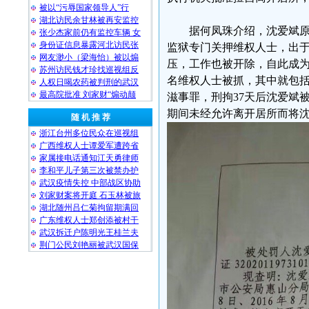
被以“污辱国家领导人”行
湖北访民余甘林被再安监控
据何凤珠介绍，沈爱斌
张少杰家前仍有监控车辆 女
身份证信息暴露河北访民张
监狱专门关押维权人士，出
网友渺小（梁海怡）被以煽
压，工作也被开除，自此成为
苏州访民钱才珍找巡视组反
名维权人士被抓，其中就包
人权日喝农药被判刑的武汉
最高院批准 刘家财“煽动颠
滋事罪，刑拘37天后沈爱斌
期间未经允许离开居所而将
随 机 推 荐
浙江台州多位民众在巡视组
广西维权人士谭爱军遭跨省
家属接电话通知江天勇律师
李和平儿子第三次被禁办护
武汉疫情失控 中部战区协助
刘家财案将开庭 石玉林被旅
湖北随州吕仁菊拘留期满回
广东维权人士郑创添被村干
武汉拆迁户陈明光王桂兰夫
荆门公民刘艳丽被武汉国保