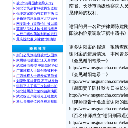
被以“污辱国家领导人”行
南省、长沙市两级检察院人员
湖北访民余甘林被再安监控
见律师的权利。
张少杰家前仍有监控车辆 女
身份证信息暴露河北访民张
网友渺小（梁海怡）被以煽
谢阳的另一名辩护律师陈建刚
苏州访民钱才珍找巡视组反
阳被构陷案调取证据申请书
人权日喝农药被判刑的武汉
最高院批准 刘家财“煽动颠
更多谢阳案的报道，敬请查
随 机 推 荐
谢阳案的进展情况，本网曾
荆门公民刘艳丽被武汉国保
家属接电话通知江天勇律师
《会见谢阳笔录一》
武汉疫情失控 中部战区协助
http://www.msguancha.com/a/l
广东维权人士郑创添被村干
《会见谢阳笔录二》
广西维权人士谭爱军遭跨省
刘家财案将开庭 石玉林被旅
http://www.msguancha.com/a/l
李和平儿子第三次被禁办护
《谢阳妻子陈桂秋今日被长
湖北随州吕仁菊拘留期满回
http://www.msguancha.com/a/l
武汉拆迁户陈明光王桂兰夫
浙江台州多位民众在巡视组
《律师控告十名迫害谢阳的
http://www.msguancha.com/a/l
《百名律师成立“谢阳刑讯逼
http://www.msguancha.com/a/l