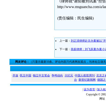
《律师就“谢阳被刑讯案”控
http://www.msguancha.com/a/l
(责任编辑：民生编辑)
上一篇：
刘正清律师赴京办案被以“开
下一篇：
燕薪律师：刘飞跃案办案小
网友评论：
（只显示最新10条。评论内容只代表网友观点，与本站立场
·
开放
·
民主中国
·
独立中文笔会
·
争鸣动向
·
大纪元
·
中国人权双周刊
·
北京之
台
·
新世纪新闻网
·
德国之
|
设为首页
|
加入收
Copyright ©
网址：w