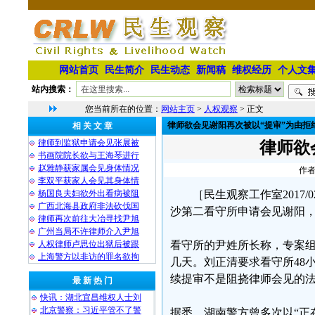
网站首页
民生简介
民生动态
新闻稿
维权经历
个人文
站内搜索：
您当前所在的位置：
网站主页
>
人权观察
> 正文
律师欲会见谢阳再次被以“提审”为由拒
相 关 文 章
律师到监狱申请会见张展被
律师欲
书画院院长欲与王海琴进行
赵雅静获家属会见身体情况
作者
李双平获家人会见其身体情
杨国良夫妇欲外出看病被阻
［民生观察工作室2017
广西北海县政府非法砍伐国
沙第二看守所申请会见谢阳，
律师再次前往大冶寻找尹旭
广州当局不许律师介入尹旭
人权律师卢思位出狱后被跟
看守所的尹姓所长称，专案
上海警方以非访的罪名欲拘
几天。刘正清要求看守所48
续提审不是阻挠律师会见的
最 新 热 门
快讯：湖北宜昌维权人士刘
北京警察：习近平管不了警
据悉，湖南警方曾多次以“正