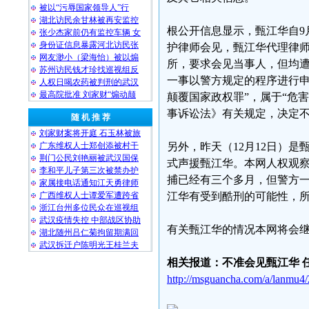
被以“污辱国家领导人”行
湖北访民余甘林被再安监控
根公开信息显示，甄江华自9
张少杰家前仍有监控车辆 女
身份证信息暴露河北访民张
护律师会见，甄江华代理律
网友渺小（梁海怡）被以煽
所，要求会见当事人，但均
苏州访民钱才珍找巡视组反
一事以警方规定的程序进行申
人权日喝农药被判刑的武汉
最高院批准 刘家财“煽动颠
颠覆国家政权罪”，属于“危
事诉讼法》有关规定，决定
随 机 推 荐
刘家财案将开庭 石玉林被旅
广东维权人士郑创添被村干
另外，昨天（12月12日）
荆门公民刘艳丽被武汉国保
式声援甄江华。本网人权观
李和平儿子第三次被禁办护
捕已经有三个多月，但警方
家属接电话通知江天勇律师
广西维权人士谭爱军遭跨省
江华有受到酷刑的可能性，
浙江台州多位民众在巡视组
武汉疫情失控 中部战区协助
有关甄江华的情况本网将会
湖北随州吕仁菊拘留期满回
武汉拆迁户陈明光王桂兰夫
相关报道：不准会见甄江华 
http://msguancha.com/a/lanmu4