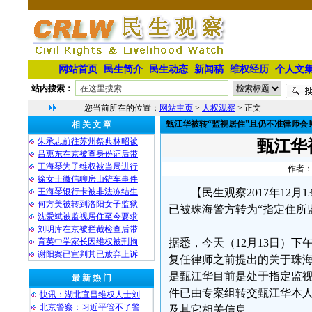
网站首页
民生简介
民生动态
新闻稿
维权经历
个人文
站内搜索：
您当前所在的位置：
网站主页
>
人权观察
> 正文
甄江华被转“监视居住”且仍不准律师会
相 关 文 章
朱承志前往苏州祭典林昭被
甄江华
吕惠东在京被查身份证后带
王海琴为子维权被当局进行
作者：
徐女士微信聊房山铲车事件
王海琴银行卡被非法冻结生
【民生观察2017年1
何方美被转到洛阳女子监狱
已被珠海警方转为“指定住所
沈爱斌被监视居住至今要求
刘明库在京被拦截检查后带
育英中学家长因维权被刑拘
据悉，今天（12月13日）
谢阳案已宣判其已放弃上诉
复任律师之前提出的关于珠
是甄江华目前是处于指定监
最 新 热 门
件已由专案组转交甄江华本
快讯：湖北宜昌维权人士刘
北京警察：习近平管不了警
及其它相关信息。