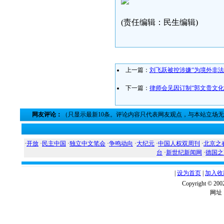
(责任编辑：民生编辑)
上一篇：
刘飞跃被控涉嫌“为境外非法
下一篇：
律师会见因订制“郭文贵文化
网友评论：
（只显示最新10条。评论内容只代表网友观点，与本站立场
·
开放
·
民主中国
·
独立中文笔会
·
争鸣动向
·
大纪元
·
中国人权双周刊
·
北京之
台
·
新世纪新闻网
·
德国之
|
设为首页
|
加入收
Copyright ©
网址：w