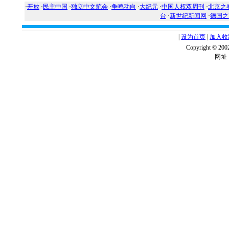
·
开放
·
民主中国
·
独立中文笔会
·
争鸣动向
·
大纪元
·
中国人权双周刊
·
北京之
台
·
新世纪新闻网
·
德国之
|
设为首页
|
加入收
Copyright ©
网址：w