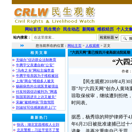
网站首页
民生简介
民生动态
新闻稿
维权经历
个人文
站内搜索：
您当前所在的位置：
网站主页
>
人权观察
> 正文
“六四天网”案已报四川省高级法院延期
相 关 文 章
无锡办“信访群众法制教育
“六
牛腾宇父亲遭自称“公安”
“乌有之乡”网站主编李道
作者：
牛腾宇母亲因为子维权被冠
上海“两会”维稳多人被关
【民生观察2018年4月
杨丽病危外出就医竟被强迫
罪”与“六四天网”创办人黄
付友玲因信访被列为 “网逃
琼取保候审，继续遭到拒绝
陈国英因进京上访又被关“
宋赫“被精神病”导致驾照
时间表。
刘淑珍写信感谢政府上门“
据悉，杨秀琼的辩护律师于4
最 新 热 门
年6月23日被批准逮捕已过
快讯：湖北宜昌维权人士刘
北京警察：习近平管不了警
迹象，并再次重申自己无罪。