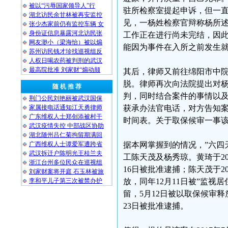
被以“污辱国家领导人”行
驻所检察室提起申诉，但一
湖北访民余甘林被再安监控
见，一杨姓检察官辩称杨所
张少杰家前仍有监控车辆 女
身份证信息暴露河北访民张
工作正在进行尚未完结，因
网友渺小（梁海怡）被以煽
能因为事件在入所之前发生
苏州访民钱才珍找巡视组反
人权日喝农药被判刑的武汉
最高院批准 刘家财“煽动颠
其后，律师又前往绵阳市中
脱。律师再次向法院提出对
随 机 推 荐
判，同时结合案件的事情以
荆门公民刘艳丽被武汉国保
家属接电话通知江天勇律师
获承办法官电话，对方告知
广东维权人士郑创添被村干
时间表。关于取保候审一事
武汉疫情失控 中部战区协助
湖北随州吕仁菊拘留期满回
广西维权人士谭爱军遭跨省
据本网掌握到的情况，”六四
武汉拆迁户陈明光王桂兰夫
工陈天茂及杨秀琼。黄琦于20
浙江台州多位民众在巡视组
16日被批准逮捕；陈天茂于2
刘家财案将开庭 石玉林被旅
李和平儿子第三次被禁办护
放，同年12月11日被”监视居
留，5月12日被以取保候审释放
23日被批准逮捕。