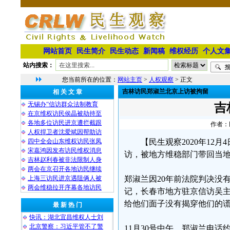
网站首页
民生简介
民生动态
新闻稿
维权经历
个人文
站内搜索：
您当前所在的位置：
网站主页
>
人权观察
> 正文
吉林访民郑淑兰北京上访被拘留
相 关 文 章
无锡办“信访群众法制教育
吉
在京维权访民侯晶被劫持至
各地多位访民进京遭拦截跟
作者：民
人权捍卫者沈爱斌因帮助访
四中全会山东维权访民张凤
【民生观察2020年1
宋嘉鸿因发布访民维权消息
访，被地方维稳部门带回当地
吉林赵利春被非法限制人身
两会在京召开各地访民继续
上海三访民进京遇阻俩人被
郑淑兰因20年前法院判决没
两会维稳拉开序幕各地访民
记，长春市地方驻京信访吴
给他们面子没有揭穿他们的
最 新 热 门
快讯：湖北宜昌维权人士刘
北京警察：习近平管不了警
11月30号中午，郑淑兰电