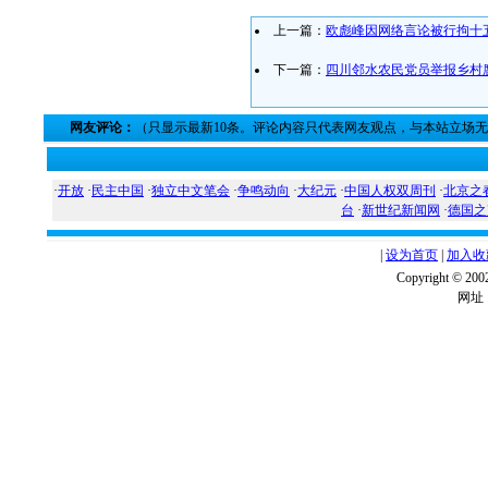
上一篇：
欧彪峰因网络言论被行拘十
下一篇：
四川邻水农民党员举报乡村
网友评论：
（只显示最新10条。评论内容只代表网友观点，与本站立场
·
开放
·
民主中国
·
独立中文笔会
·
争鸣动向
·
大纪元
·
中国人权双周刊
·
北京之
台
·
新世纪新闻网
·
德国之
|
设为首页
|
加入收
Copyright ©
网址：w