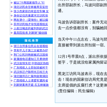
被以“污辱国家领导人”行
出所邵副所长，马波问邵副
湖北访民余甘林被再安监控
通。
张少杰家前仍有监控车辆 女
身份证信息暴露河北访民张
网友渺小（梁海怡）被以煽
马波告诉邵副所长：案件无
苏州访民钱才珍找巡视组反
去一点价值都没有，别骗她
人权日喝农药被判刑的武汉
最高院批准 刘家财“煽动颠
当天中午11点左右，马波与
随 机 推 荐
直接被带到派出所扣留一宿
浙江台州多位民众在巡视组
李和平儿子第三次被禁办护
荆门公民刘艳丽被武汉国保
12月1号早晨8点，派出所
家属接电话通知江天勇律师
签字，于是就没给家属拘留
武汉疫情失控 中部战区协助
广东维权人士郑创添被村干
武汉拆迁户陈明光王桂兰夫
黑龙江访民马波表示，现在
湖北随州吕仁菊拘留期满回
击！现在的国家信访局究竟
广西维权人士谭爱军遭跨省
刘家财案将开庭 石玉林被旅
主席提倡的反腐打虎？这更
(责任编辑：民生编辑)