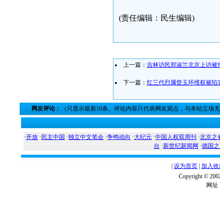
(责任编辑：民生编辑)
上一篇：
吉林访民郑淑兰北京上访被
下一篇：
红三代烈属曾玉环维权被陷
网友评论：
（只显示最新10条。评论内容只代表网友观点，与本站立场
·
开放
·
民主中国
·
独立中文笔会
·
争鸣动向
·
大纪元
·
中国人权双周刊
·
北京之
台
·
新世纪新闻网
·
德国之
|
设为首页
|
加入收
Copyright ©
网址：w