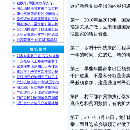
被以“污辱国家领导人”行
这群新老党员举报的内容和
湖北访民余甘林被再安监控
张少杰家前仍有监控车辆 女
身份证信息暴露河北访民张
第一，2010年至2012年
网友渺小（梁海怡）被以煽
指定关系户做，且未按照国
苏州访民钱才珍找巡视组反
取国家的项目资金。
人权日喝农药被判刑的武汉
最高院批准 刘家财“煽动颠
第二，乡村干部找来的工程
随 机 推 荐
一年的时间，烂的烂、垮的
刘家财案将开庭 石玉林被旅
广东维权人士郑创添被村干
家属接电话通知江天勇律师
第三，早些年国家拿出巨额
李和平儿子第三次被禁办护
干部这里，不是私分就是变
武汉拆迁户陈明光王桂兰夫
武汉疫情失控 中部战区协助
民必须参加，这是强迫村民
湖北随州吕仁菊拘留期满回
广西维权人士谭爱军遭跨省
第四，村干部在贯彻执行落实
荆门公民刘艳丽被武汉国保
浙江台州多位民众在巡视组
庭信息和贫困数据，有的扩
第五，2017年1月13日
举，而且选前乡镇领导都做