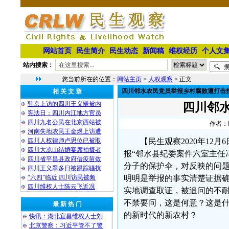
网站首页
民生简介
民生动态
新闻稿
维权经历
个人文
站内搜索：
您当前所在的位置：
网站主页
>
人权观察
> 正文
四川邻水农民党员举报乡村腐败遭打击
相 关 文 章
驻京上访的四川王义翠被内
四川邻
宪法日：四川内江地方官员
四川九名公民在北京西站被
作者：民
河南失地农民王金煜上访遭
四川人权律师卢思位已被取
【民生观察2020年1
四川大凉山结婚宴席拍摄者
报“邻水县纪委案件六室主任
四川省平昌县政府借疫苗敛
分子的保护伞，对反映的问
四川王义翠多日被跟踪骚扰
“六四”临近 四川访民被频
明明是举报的事实清楚证据
四川维权人士陈云飞近况
实地调查取证，被追问的不耐
不禁要问，这是何意？这是
最 新 热 门
的新时代的新农村？
快讯：湖北宜昌维权人士刘
北京警察：习近平管不了警