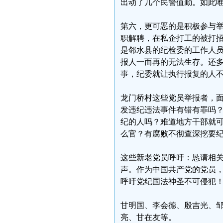
出动了几个民警值勤。如此
第六，更可恶的是积极参与
职解聘，在私企打工的被打
是邻水县的纪检委的工作人
报人一而再的无法生存。还
事，纪委就让执行报复的人
龙门桥村这些党员举报者，
发违纪违法事件有错有罪吗
纪的人吗？难道地方干部就
么官？有腐败不彻查深挖要
这些新老党员呼吁：恳请相
声。作为中国共产党的党员
呼吁党纪国法神圣不可侵犯
甘明国、李会德、殷吉光、
亮、甘在友等。