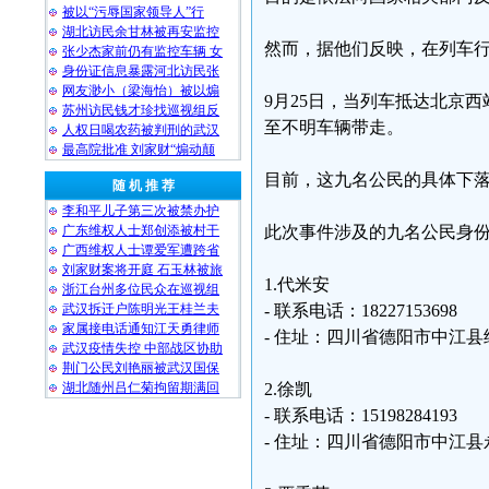
被以“污辱国家领导人”行
湖北访民余甘林被再安监控
然而，据他们反映，在列车
张少杰家前仍有监控车辆 女
身份证信息暴露河北访民张
网友渺小（梁海怡）被以煽
9月25日，当列车抵达北京
苏州访民钱才珍找巡视组反
至不明车辆带走。
人权日喝农药被判刑的武汉
最高院批准 刘家财“煽动颠
目前，这九名公民的具体下
随 机 推 荐
李和平儿子第三次被禁办护
广东维权人士郑创添被村干
此次事件涉及的九名公民身
广西维权人士谭爱军遭跨省
刘家财案将开庭 石玉林被旅
1.代米安
浙江台州多位民众在巡视组
武汉拆迁户陈明光王桂兰夫
- 联系电话：18227153698
家属接电话通知江天勇律师
- 住址：四川省德阳市中江县
武汉疫情失控 中部战区协助
荆门公民刘艳丽被武汉国保
湖北随州吕仁菊拘留期满回
2.徐凯
- 联系电话：15198284193
- 住址：四川省德阳市中江