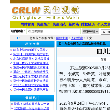
网站首页
民生简介
民生动态
新闻稿
维权经历
个人文
站内搜索：
您当前所在的位置：
网站主页
>
人权观察
> 正文
四川九名公民在北京西站被非法拦截
相 关 文 章
驻京上访的四川王义翠被内
四川
宪法日：四川内江地方官员
北京9.3阅兵前夕各地公民被
作者：民
安徽公民吕千荣突发重病入
重庆公民何朝正去北京被抓
【民生观察2025年9
重庆仨公民还在继续遭受关
芳、徐淑英、钟翠英、叶慧英
重庆公民李学志遭刑事拘留
被不明身份人员尾随、跟踪
郑州公民施建喜控告在法庭
郑州五公民到北京诉讼却被
行拖上车，可能将被带离北
福州公民雷宗林险遭汽车碾
报警电话01011088866或拨
最 新 热 门
2025年9月24日下午17:
快讯：湖北宜昌维权人士刘
北京警察：习近平管不了警
目的是依法向国家相关部门