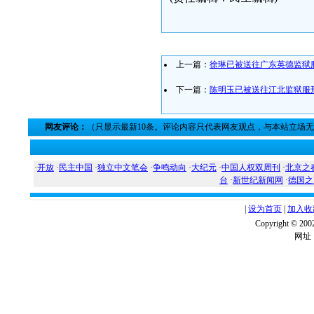
上一篇：
徐琳已被送往广东英德监狱
下一篇：
陈明玉已被送往江北监狱服
网友评论：
（只显示最新10条。评论内容只代表网友观点，与本站立场
·
开放
·
民主中国
·
独立中文笔会
·
争鸣动向
·
大纪元
·
中国人权双周刊
·
北京之
台
·
新世纪新闻网
·
德国之
|
设为首页
|
加入收
Copyright ©
网址：w