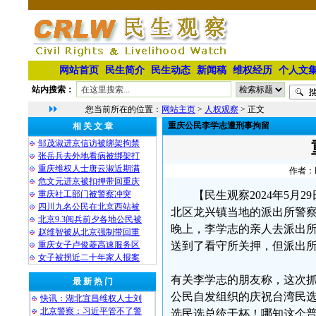
网站首页
民生简介
民生动态
新闻稿
维权经历
个人文
站内搜索：
您当前所在的位置：
网站主页
>
人权观察
> 正文
重庆公民李学志遭刑事拘留
相 关 文 章
邹茂淑进京信访被绑架拘禁
张岳兵去外地看病被绑架打
重庆维权人士唐云淑近期满
作者：民
危文元进京被扣押带回重庆
重庆社工部门被警察冲突
【民生观察2024年5月
四川九名公民在北京西站被
北区龙兴镇当地的派出所警
北京9.3阅兵前夕各地公民被
晚上，李学志的亲人去派出
赵维智被从北京强制带回重
重庆女子卢俊菱高速服务区
送到了看守所关押，但派出
女子被拐近二十年家人报案
有关李学志的朋友称，这次抓
最 新 热 门
公民自发组织的庆祝台湾民
快讯：湖北宜昌维权人士刘
北京警察：习近平管不了警
选民选总统干杯！哪知这个