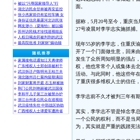
被以“污辱国家领导人”行
面。
湖北访民余甘林被再安监控
张少杰家前仍有监控车辆 女
身份证信息暴露河北访民张
据称，5月20号至今，重庆
网友渺小（梁海怡）被以煽
27号凌晨对李学志实施抓捕
苏州访民钱才珍找巡视组反
人权日喝农药被判刑的武汉
最高院批准 刘家财“煽动颠
现年55岁的李学志，住重庆
开了一个门面做生意，回来
随 机 推 荐
发生了众所周知明显的强占
家属接电话通知江天勇律师
广东维权人士郑创添被村干
权，他也常常个人或集体去
武汉拆迁户陈明光王桂兰夫
活动。与此同时，他这些年
湖北随州吕仁菊拘留期满回
了重庆很多维权人士的信任
刘家财案将开庭 石玉林被旅
荆门公民刘艳丽被武汉国保
李和平儿子第三次被禁办护
李学志前不久才被判三年有
浙江台州多位民众在巡视组
武汉疫情失控 中部战区协助
广西维权人士谭爱军遭跨省
其实，李学志不管是悼念李总
一个公民的权利，而不是当
为，其实就是严重的践踏宪