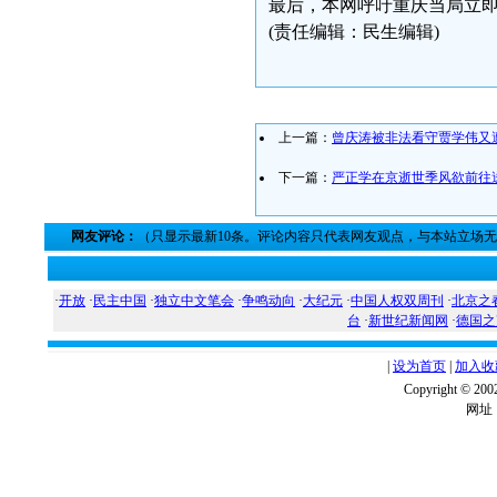
最后，本网呼吁重庆当局立
(责任编辑：民生编辑)
上一篇：
曾庆涛被非法看守贾学伟又
下一篇：
严正学在京逝世季风欲前往
网友评论：
（只显示最新10条。评论内容只代表网友观点，与本站立场
·
开放
·
民主中国
·
独立中文笔会
·
争鸣动向
·
大纪元
·
中国人权双周刊
·
北京之
台
·
新世纪新闻网
·
德国之
|
设为首页
|
加入收
Copyright ©
网址：w