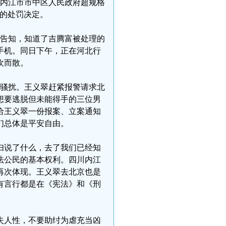
迫内江市市中区人民政府超规格
的处罚决定。
话告知，知道了吉腾富被处理的
手机。同日下午，正在河北行
欢而散。
踪骚扰。王义翠赶紧报警请求北
想要逃脱但未能得手的三位男
给王义翠一份报案、立案通知
们总体是平安自由。
妇说了什么，去了我们已经知
法公民的基本权利。四川内江
再次体现。王义翠去北京也是
有言行都是在《宪法》和《刑
失人性，不要助纣为虐充当凶