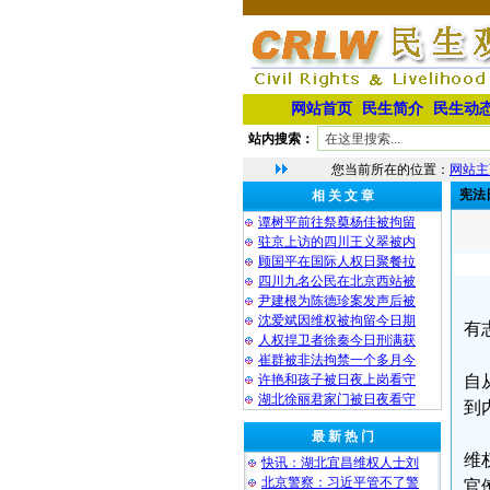
网站首页
民生简介
民生动
站内搜索：
您当前所在的位置：
网站主
宪法
相 关 文 章
谭树平前往祭奠杨佳被拘留
驻京上访的四川王义翠被内
顾国平在国际人权日聚餐拉
四川九名公民在北京西站被
尹建根为陈德珍案发声后被
沈爱斌因维权被拘留今日期
有
人权捍卫者徐秦今日刑满获
崔群被非法拘禁一个多月今
许艳和孩子被日夜上岗看守
自
湖北徐丽君家门被日夜看守
到
最 新 热 门
维
快讯：湖北宜昌维权人士刘
北京警察：习近平管不了警
官