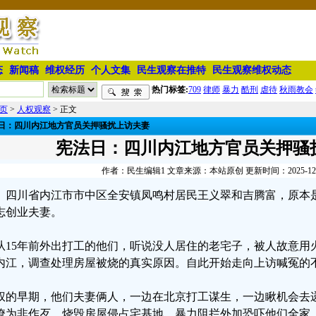
态
新闻稿
维权经历
个人文集
民生观察在推特
民生观察维权动态
热门标签:
709
律师
暴力
酷刑
虐待
秋雨教会
页
>
人权观察
> 正文
日：四川内江地方官员关押骚扰上访夫妻
宪法日：四川内江地方官员关押骚
作者：民生编辑1 文章来源：本站原创 更新时间：2025-12-08
四川省内江市市中区全安镇凤鸣村居民王义翠和吉腾富，原本
志创业夫妻。
从15年前外出打工的他们，听说没人居住的老宅子，被人故意用
内江，调查处理房屋被烧的真实原因。自此开始走向上访喊冤的
权的早期，他们夫妻俩人，一边在北京打工谋生，一边瞅机会去
僚为非作歹，烧毁房屋侵占宅基地，暴力阻拦外加恐吓他们全家