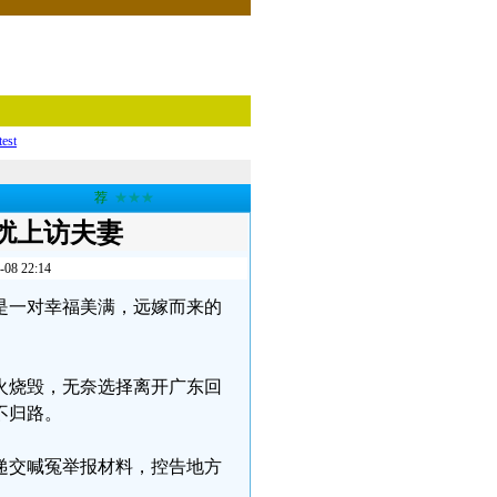
test
荐
★★★
扰上访夫妻
 22:14
是一对幸福美满，远嫁而来的
火烧毁，无奈选择离开广东回
不归路。
递交喊冤举报材料，控告地方
。