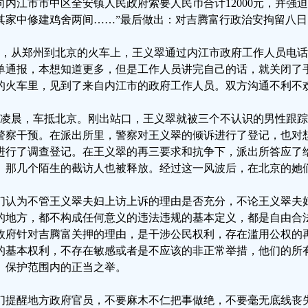
向内江市市中区全安镇人民政府索要人民币合计12000元，并强
其家中修建鸡舍两间……”最后做出：对吉腾富行政治安拘留八日
日，从郑州到北京的火车上，王义翠通过内江市政府工作人员电
单通报，本想知道更多，但是工作人员讲完自己的话，就关闭了
的火车里，见到了来自内江市的政府工作人员。双方沟通不利不
日凌晨，车抵北京。刚出站口，王义翠就被三个不认识的男性跟
警察干预。在派出所里，警察对王义翠的倾诉进行了登记，也对
进行了调查登记。在王义翠的再三要求和抗争下，派出所答应了
。那几个陌生的截访人也被释放。经过这一风波后，在北京的她
们认为不管王义翠夫妇上访上诉的理由是否充分，不论王义翠夫
的地方，都不构成任何意义的违法违规的基本定义，都是自由合
政府针对吉腾富关押的理由，是干涉公民权利，存在滥用公权的
的基本权利，不存在敏感或者是不应该的非正常举措，他们的所
》保护范围内的正当之举。
们提醒地方政府官员，不要麻木不仁把事做绝，不要毫无底线丧