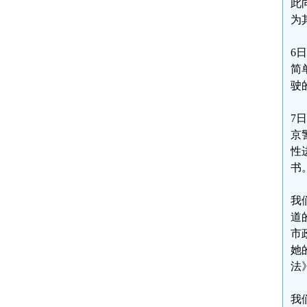
此
为
6
简
驶
7
京
性
书
我
道
市
她
法
我