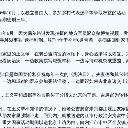
016年10月，以独立自由人，参加乡村代表选举等争取权益的活动
有期徒刑三年。
021年6月，因为偶尔路过发现拍摄的地方官员聚众赌博短视频，
“寻衅滋事罪”逮捕判刑。服刑4年于今年6月带着一身病痛回到家
到家里的王义翠，在老公吉腾富的照顾下，身心逐渐得以恢复。
极看病治病，一边收集撰写喊冤材料，一边等待时机突破重围，
2月4日是举国宣传和庆祝每年一次的《宪法日》。夫妻俩和其它
。一边和成都的群友参加宪法活动，一边商议如何去北京递交上
日，王义翠和成都等难友购买了分段去北京的车票。吉腾富为转
日，在王义翠不知情的情况下，她老公吉腾富来到都江堰朋友家
从朋友家里强制带走，回到内江就被送进内江市行政治安拘留中
、重大国事活动期间以进北京上访为由，向内江市市中区全安镇