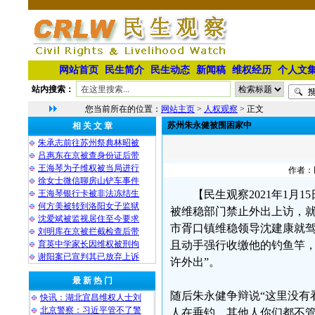
网站首页
民生简介
民生动态
新闻稿
维权经历
个人文
站内搜索：
您当前所在的位置：
网站主页
>
人权观察
> 正文
苏州朱永健被围困家中
相 关 文 章
朱承志前往苏州祭典林昭被
吕惠东在京被查身份证后带
王海琴为子维权被当局进行
作者：民
徐女士微信聊房山铲车事件
王海琴银行卡被非法冻结生
【民生观察2021年1月
何方美被转到洛阳女子监狱
被维稳部门禁止外出上访，
沈爱斌被监视居住至今要求
市胥口镇维稳领导沈建康就
刘明库在京被拦截检查后带
育英中学家长因维权被刑拘
且动手强行收缴他的钓鱼竿，
谢阳案已宣判其已放弃上诉
许外出”。
最 新 热 门
随后朱永健争辩说“这里没有
快讯：湖北宜昌维权人士刘
北京警察：习近平管不了警
人在垂钓，其他人你们都不管