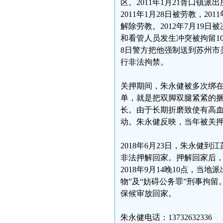
区。2011年1月21胥口镇
2011年1月28日被劳教，20
解除劳教。2012年7月19日
和看管人员发生冲突被拘留10天
8日警方把他强制送到苏州市
行非法拘禁。
关押期间，朱永健被多次绑
单，就是把双脚双腿紧紧的
长。由于长期折磨致使有高
动。朱永健反映，当年被关
2018年6月23日，朱永
非法押解回家。押解回家后
2018年9月14晚10点，
物”及“妨碍公务罪”刑事拘留
保候审放回家。
朱永健电话：13732632336