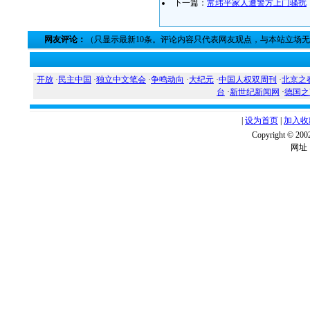
下一篇：
常玮平家人遭警方上门骚扰
网友评论：
（只显示最新10条。评论内容只代表网友观点，与本站立场
·
开放
·
民主中国
·
独立中文笔会
·
争鸣动向
·
大纪元
·
中国人权双周刊
·
北京之
台
·
新世纪新闻网
·
德国之
|
设为首页
|
加入收
Copyright ©
网址：w