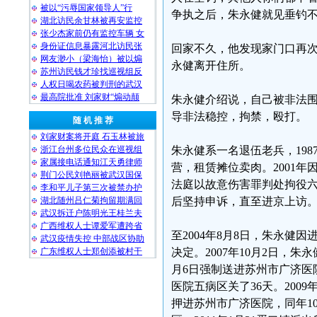
被以“污辱国家领导人”行
争执之后，朱永健就见垂钓
湖北访民余甘林被再安监控
张少杰家前仍有监控车辆 女
身份证信息暴露河北访民张
回家不久，他发现家门口再
网友渺小（梁海怡）被以煽
永健离开住所。
苏州访民钱才珍找巡视组反
人权日喝农药被判刑的武汉
最高院批准 刘家财“煽动颠
朱永健介绍说，自己被非法
导非法稳控，拘禁，殴打。
随 机 推 荐
刘家财案将开庭 石玉林被旅
浙江台州多位民众在巡视组
朱永健系一名退伍老兵，19
家属接电话通知江天勇律师
营，租赁摊位卖肉。2001
荆门公民刘艳丽被武汉国保
法庭以故意伤害罪判处拘役
李和平儿子第三次被禁办护
湖北随州吕仁菊拘留期满回
后坚持申诉，直至进京上访
武汉拆迁户陈明光王桂兰夫
广西维权人士谭爱军遭跨省
至2004年8月8日，朱永健
武汉疫情失控 中部战区协助
广东维权人士郑创添被村干
决定。2007年10月2日，朱
月6日强制送进苏州市广济医
医院五病区关了36天。2009
押进苏州市广济医院，同年10