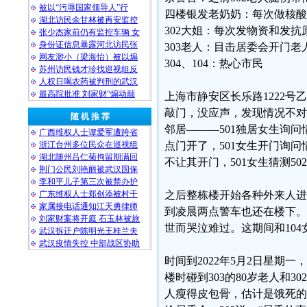
被以“污辱国家领导人”行
四楼银发老奶奶：每次做核酸
湖北访民余甘林被再安监控
302大姐：每次发物资和发抗
张少杰家前仍有监控车辆 女
身份证信息暴露河北访民张
303老人：目击居委会开门老
网友渺小（梁海怡）被以煽
304、104：热心市民
苏州访民钱才珍找巡视组反
人权日喝农药被判刑的武汉
最高院批准 刘家财“煽动颠
上海市静安区长乐路1222号
敲门，没应声，发现情况不对，
随 机 推 荐
邻居———501独居女生询问情
广西维权人士谭爱军遭跨省
浙江台州多位民众在巡视组
点门开了，501女生开门询
湖北随州吕仁菊拘留期满回
不让其开门，501女生猜测5
荆门公民刘艳丽被武汉国保
李和平儿子第三次被禁办护
广东维权人士郑创添被村干
之后整栋楼开始各种外来人进出
家属接电话通知江天勇律师
到凌晨两点警车也还在楼下。
刘家财案将开庭 石玉林被旅
世而哭泣难过。这期间和10
武汉拆迁户陈明光王桂兰夫
武汉疫情失控 中部战区协助
时间到2022年5月2日星期
楼时碰到303的80岁老人和
人瘦得皮包骨，估计是饿死的。”