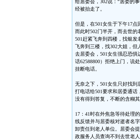
给居委会，302说：“居委的
经被抬走了。
但是，在501女生于下午17
而此时502门半开，而去世
501赶紧飞奔到四楼，找银发
飞奔到三楼，找302大姐，但
去居委会，501女生强忍恐惧
话62588800）拒绝上门
挂断电话。
无奈之下，501女生只好找
打电话给501要求和居委通
没有得到答复，不断的含糊其
17：41时在外焦急等待处理的
线反馈并与居委核对逝者名字
卸责任到老人单位。居委会提
政服务人员查询不到去世老人