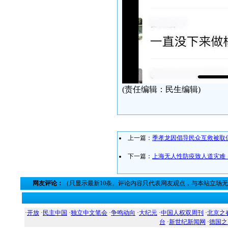
(责任编辑：民生编辑)
上一篇：
季孝龙因倡导民众互救被取
下一篇：
上海无人性防疫致人道灾难
网友评论：
（只显示最新10条。评论内容只代表网友观点，与本站立场
·
开放
·
民主中国
·
独立中文笔会
·
争鸣动向
·
大纪元
·
中国人权双周刊
·
北京之
台
·
新世纪新闻网
·
德国之