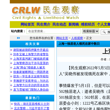
网站首页
民生简介
民生动态
新闻稿
维权经历
个人文
站内搜索：
您当前所在的位置：
网站主页
>
人权观察
> 正文
上海一独居老人饿死在家中数日
相 关 文 章
谢阳被超期羁押案件开庭后
上
刘冬宝被上海警方跨省警告
上海宋嘉鸿家门被镇政府雇
作者：民
上海警察违法干涉马亚莲的
上海“两会”维稳多人被关
【民生观察2022年5月5
徐秦家被断网近一周因养老
人”吴晓伟被发现饿死在家中
邵东一学生多次反映学校拒
李翘楚平安夜寄信：与许志
上海警方以非访的罪名欲拘
事情爆发于5月1日，但是可
袁飞雪被堵门限制人身自由
502独居老人：逝者吴晓伟
501独居女生：502邻居，在
最 新 热 门
居委会小刘：1222号乙栋区
快讯：湖北宜昌维权人士刘
北京警察：习近平管不了警
余警官：之前502老人腿伤