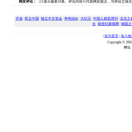
网友评论：
（只显示最新10条。评论内容只代表网友观点，与本站立场
·
开放
·
民主中国
·
独立中文笔会
·
争鸣动向
·
大纪元
·
中国人权双周刊
·
北京之
台
·
新世纪新闻网
·
德国之
|
设为首页
|
加入收
Copyright ©
网址：w