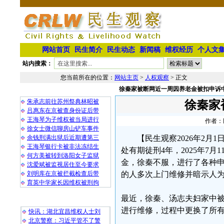
网站首页
民生简介
民生动态
新闻稿
维权经历
个人文
站内搜索：
您当前所在的位置：
网站主页
>
人权观察
> 正文
徐秦家被断网近一周因养老金被扣申诉
相 关 文 章
朱承志前往苏州祭典林昭被
徐秦家
吕惠东在京被查身份证后带
王海琴为子维权被当局进行
作者：民
徐女士微信聊房山铲车事件
余钱刑满出狱后近期遭第三
【民生观察2026年2
王海琴银行卡被非法冻结生
处有期徒刑4年，2025年7
何方美被转到洛阳女子监狱
金，徐秦不服，进行了各种
沈爱斌被监视居住至今要求
刘明库在京被拦截检查后带
的人多次上门维修并暗示人
育英中学家长因维权被刑拘
最近，徐秦、汤志夫妇家中
最 新 热 门
进行维修，过程中更换了所
快讯：湖北宜昌维权人士刘
北京警察：习近平管不了警