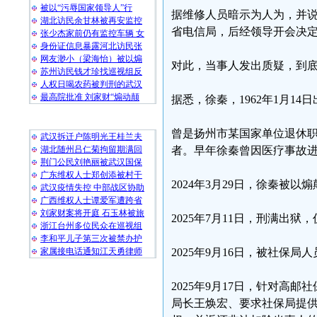
被以“污辱国家领导人”行
据维修人员暗示为人为，并
湖北访民余甘林被再安监控
省电信局，后经领导开会决
张少杰家前仍有监控车辆 女
身份证信息暴露河北访民张
网友渺小（梁海怡）被以煽
对此，当事人发出质疑，到
苏州访民钱才珍找巡视组反
人权日喝农药被判刑的武汉
最高院批准 刘家财“煽动颠
据悉，徐秦，1962年1月1
随 机 推 荐
曾是扬州市某国家单位退休职
武汉拆迁户陈明光王桂兰夫
湖北随州吕仁菊拘留期满回
者。早年徐秦曾因医疗事故
荆门公民刘艳丽被武汉国保
广东维权人士郑创添被村干
2024年3月29日，徐秦被以
武汉疫情失控 中部战区协助
广西维权人士谭爱军遭跨省
刘家财案将开庭 石玉林被旅
2025年7月11日，刑满出狱
浙江台州多位民众在巡视组
李和平儿子第三次被禁办护
家属接电话通知江天勇律师
2025年9月16日，被社保
2025年9月17日，针对
局长王焕宏、要求社保局提