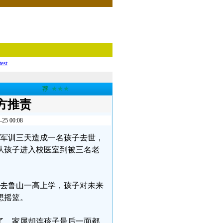
test
荐
★★★
方推责
 00:08
学，军训三天造成一名孩子去世，
从孩子进入校医室到被三名老
儿子去鲁山一高上学，孩子对未来
想摇篮。
了，家属却连孩子最后一面都