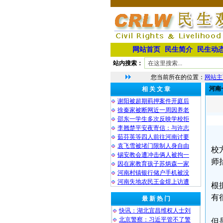
网站首页
民生简介
民生动
站内搜索：
您当前所在的位置：
网站主
河南
相 关 文 章
谢阳被超期羁押案件开庭后
徐秦家被断网近一周因养老
邵东一学生多次反映学校拒
李翘楚平安夜寄信：与许志
茹芬英等四人前往河南讨要
袁飞雪被堵门限制人身自由
校
锡安教会遭冲击俩人被拘一
师
因在家教育孩子苏炳森一家
河南村镇银行储户手机被没
河南失地农民王金煜上访遭
根
有
最 新 热 门
快讯：湖北宜昌维权人士刘
北京警察：习近平管不了警
但