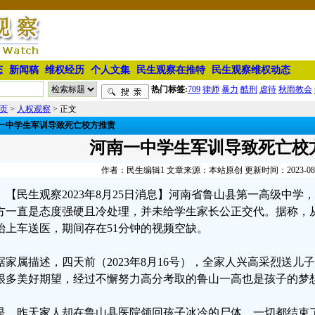
态
新闻稿
维权经历
个人文集
民生观察在推特
民生观察维权动态
热门标签:
709
律师
暴力
酷刑
虐待
秋雨教会
页
>
人权观察
> 正文
一中学生军训导致死亡校方推责
河南一中学生军训导致死亡校
作者：民生编辑1 文章来源：本站原创 更新时间：2023-08-25
【民生观察2023年8月25日消息】河南省鲁山县第一高级中
方一直是态度强硬且冷处理，并未给学生家长公正交代。据称，
抬上车送医，期间存在51分钟的视频空缺。
据家属描述，四天前（2023年8月16号），全家人兴高采烈送
很多美好期望，经过不懈努力高分考取的鲁山一高也是孩子的梦
是，昨天家人却在鲁山县医院领回孩子冰冷的尸体，一切都结束