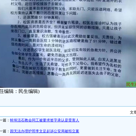
责任编辑：民生编辑)
文
一篇：
蚌埠活石教会同工被要求签字承认是受害人
一篇：
因无法办理护照李文足起诉公安局被拒立案