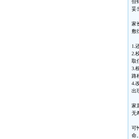
但
妥
家
敷
1
2
取
3
路
4
出
家
无
可
命