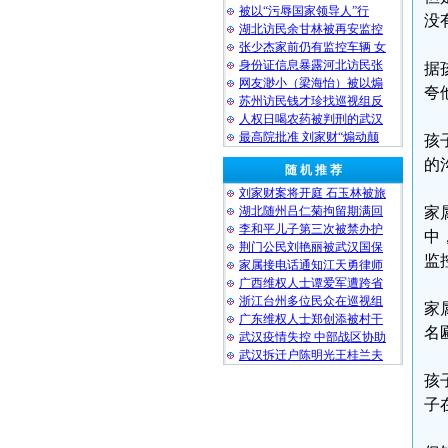
被以“污辱国家领导人”行
没
湖北访民余甘林被再安监控
张少杰家前仍有监控车辆 女
身份证信息暴露河北访民张
据
网友渺小（梁海怡）被以煽
夸
苏州访民钱才珍找巡视组反
人权日喝农药被判刑的武汉
最高院批准 刘家财“煽动颠
孩
的
随 机 推 荐
刘家财案将开庭 石玉林被旅
湖北随州吕仁菊拘留期满回
家
李和平儿子第三次被禁办护
中
荆门公民刘艳丽被武汉国保
监
家属接电话通知江天勇律师
广西维权人士谭爱军遭跨省
浙江台州多位民众在巡视组
家
广东维权人士郑创添被村干
名
武汉疫情失控 中部战区协助
武汉拆迁户陈明光王桂兰夫
孩
子