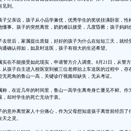
有见到。
孩子父亲说，孩子从小品学兼优，优秀学生的奖状挂满卧室，性
他懂事。孩子的突然离世，奶奶难以接受，几度昏厥；孩子妈妈
子去世后，家属提出质疑，好好的孩子为什么在短短三天，就经
沟通确认得如，如及时送医，孩子有很大的生还希望。
属实在不能接受如此现实，申请警方介入调查。8月21日，从警
，从孩子自主进入校医室到被三位老师抬上车送医的过程中，存在
控无死角的鲁山一高，关键诊疗视频却缺失，无从考证。
属称，在近几年的时间里，鲁山一高学生离奇身亡屡见不鲜。作
匾，却对学生的死亡无动于衷。
子的意外离世家人十分痛心，作为父母想知道孩子离世前经历了
在天之灵。