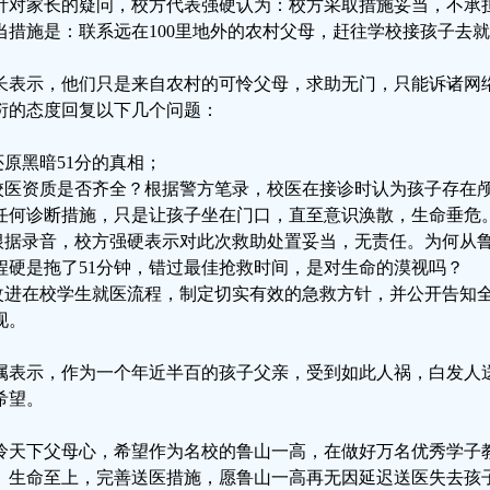
针对家长的疑问，校方代表强硬认为：校方采取措施妥当，不承
当措施是：联系远在100里地外的农村父母，赶往学校接孩子去
长表示，他们只是来自农村的可怜父母，求助无门，只能诉诸网
衍的态度回复以下几个问题：
.还原黑暗51分的真相；
.校医资质是否齐全？根据警方笔录，校医在接诊时认为孩子存在
任何诊断措施，只是让孩子坐在门口，直至意识涣散，生命垂危
.根据录音，校方强硬表示对此次救助处置妥当，无责任。为何从
程硬是拖了51分钟，错过最佳抢救时间，是对生命的漠视吗？
.改进在校学生就医流程，制定切实有效的急救方针，并公开告知
现。
属表示，作为一个年近半百的孩子父亲，受到如此人祸，白发人
希望。
怜天下父母心，希望作为名校的鲁山一高，在做好万名优秀学子
。生命至上，完善送医措施，愿鲁山一高再无因延迟送医失去孩