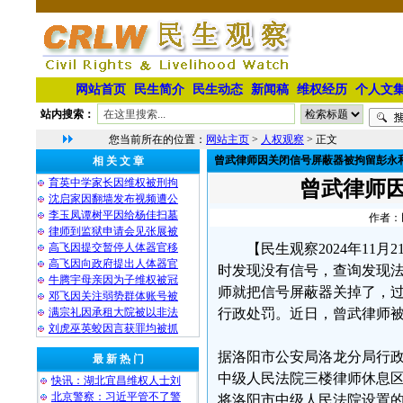
网站首页
民生简介
民生动态
新闻稿
维权经历
个人文
站内搜索：
您当前所在的位置：
网站主页
>
人权观察
> 正文
曾武律师因关闭信号屏蔽器被拘留彭永
相 关 文 章
育英中学家长因维权被刑拘
曾武律师
沈启家因翻墙发布视频遭公
李玉凤谭树平因给杨佳扫墓
作者：民
律师到监狱申请会见张展被
高飞因提交暂停人体器官移
【民生观察2024年11
高飞因向政府提出人体器官
时发现没有信号，查询发现
牛腾宇母亲因为子维权被冠
师就把信号屏蔽器关掉了，
邓飞因关注弱势群体账号被
满宗礼因承租大院被以非法
行政处罚。近日，曾武律师被
刘虎巫英蛟因言获罪均被抓
据洛阳市公安局洛龙分局行政处
最 新 热 门
中级人民法院三楼律师休息
快讯：湖北宜昌维权人士刘
北京警察：习近平管不了警
将洛阳市中级人民法院设置