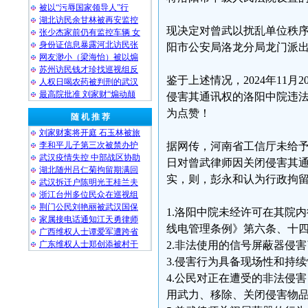
被以“污辱国家领导人”行
湖北访民余甘林被再安监控
现决定对曾武以扰乱单位秩序行政
张少杰家前仍有监控车辆 女
身份证信息暴露河北访民张
阳市公安局洛龙分局龙门派
网友渺小（梁海怡）被以煽
苏州访民钱才珍找巡视组反
鉴于上述情况，2024年11
人权日喝农药被判刑的武汉
最高院批准 刘家财“煽动颠
侵害其通讯权的洛阳中院违
为点赞！
随 机 推 荐
刘家财案将开庭 石玉林被旅
李和平儿子第三次被禁办护
据网传，河南省工信厅未给予洛
武汉疫情失控 中部战区协助
日对曾武律师因关闭侵害其
湖北随州吕仁菊拘留期满回
实，则，彭永和认为行政拘
武汉拆迁户陈明光王桂兰夫
浙江台州多位民众在巡视组
荆门公民刘艳丽被武汉国保
1.洛阳中院未经许可在其院
家属接电话通知江天勇律师
线电管理条例》第六条、十
广西维权人士谭爱军遭跨省
广东维权人士郑创添被村干
2.非法使用的信号屏蔽器侵
3.侵害行为具备现场性和持
4.公民对正在遭受的非法侵
用武力、移除、关闭侵害物