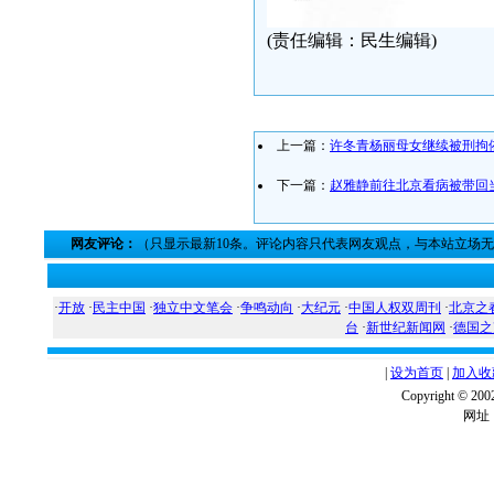
(责任编辑：民生编辑)
上一篇：
许冬青杨丽母女继续被刑拘
下一篇：
赵雅静前往北京看病被带回
网友评论：
（只显示最新10条。评论内容只代表网友观点，与本站立场
·
开放
·
民主中国
·
独立中文笔会
·
争鸣动向
·
大纪元
·
中国人权双周刊
·
北京之
台
·
新世纪新闻网
·
德国之
|
设为首页
|
加入收
Copyright ©
网址：w