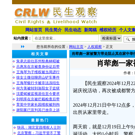
网站首页
民生简介
民生动态
新闻稿
维权经历
个人文
站内搜索：
您当前所在的位置：
网站主页
>
人权观察
> 正文
肖荦彪一家被警方带走阻止其在家中举
相 关 文 章
朱承志前往苏州祭典林昭被
肖荦彪一家
吕惠东在京被查身份证后带
王海琴为子维权被当局进行
作者：民
徐女士微信聊房山铲车事件
王海琴银行卡被非法冻结生
【民生观察2024年1
何方美被转到洛阳女子监狱
诞庆祝活动，再次被成都警方
沈爱斌被监视居住至今要求
刘明库在京被拦截检查后带
育英中学家长因维权被刑拘
2024年12月21日中午1
谢阳案已宣判其已放弃上诉
出所从家里带走。
最 新 热 门
两天前，就是12月19日上
快讯：湖北宜昌维权人士刘
北京警察：习近平管不了警
诞活动，大约1小时后，警察