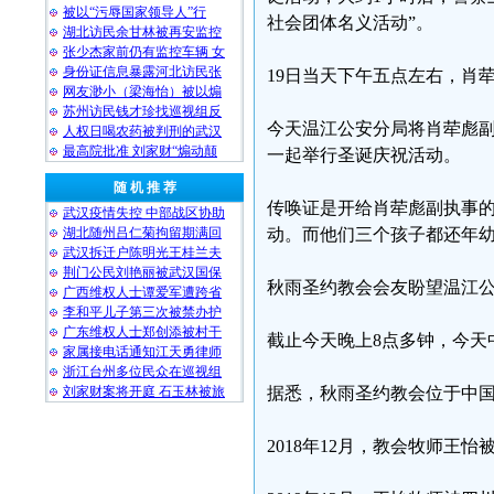
被以“污辱国家领导人”行
社会团体名义活动”。
湖北访民余甘林被再安监控
张少杰家前仍有监控车辆 女
身份证信息暴露河北访民张
19日当天下午五点左右，肖
网友渺小（梁海怡）被以煽
苏州访民钱才珍找巡视组反
今天温江公安分局将肖荦彪
人权日喝农药被判刑的武汉
最高院批准 刘家财“煽动颠
一起举行圣诞庆祝活动。
随 机 推 荐
传唤证是开给肖荦彪副执事
武汉疫情失控 中部战区协助
湖北随州吕仁菊拘留期满回
动。而他们三个孩子都还年
武汉拆迁户陈明光王桂兰夫
荆门公民刘艳丽被武汉国保
秋雨圣约教会会友盼望温江
广西维权人士谭爱军遭跨省
李和平儿子第三次被禁办护
广东维权人士郑创添被村干
截止今天晚上8点多钟，今天
家属接电话通知江天勇律师
浙江台州多位民众在巡视组
刘家财案将开庭 石玉林被旅
据悉，秋雨圣约教会位于中
2018年12月，教会牧师王怡