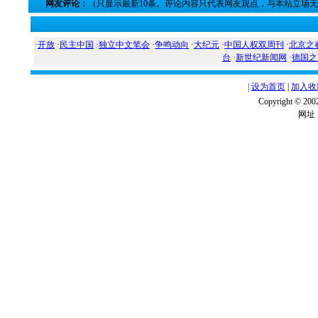
网友评论：
（只显示最新10条。评论内容只代表网友观点，与本站立场
·
开放
·
民主中国
·
独立中文笔会
·
争鸣动向
·
大纪元
·
中国人权双周刊
·
北京之
台
·
新世纪新闻网
·
德国之
|
设为首页
|
加入收
Copyright ©
网址：w