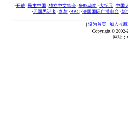
·
开放
·
民主中国
·
独立中文笔会
·
争鸣动向
·
大纪元
·
中国
·
无国界记者
·
参与
·
BBC
·
法国国际广播电台
·
新
|
设为首页
|
加入收藏
Copyright © 
网址：ww