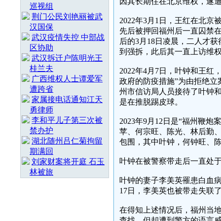
因其长期住在北京维权，遂
巡视组
荆门公民刘艳丽被武
2022年3月1日，王红在北
汉国保
先后被押回福州后一直囚禁在
武汉疫情失控 中部战
后的3月18日凌晨，二人才获
区协助
到强拆，此后其一直上访维
武汉拆迁户陈明光王
桂兰夫
2022年4月7日，叶钟和王
广西维权人士谭爱军
政府的防疫措施”为由拒绝立
遭跨省
州市信访局人员接待了叶钟
家属接电话通知江天
是在推脱踢皮球。
勇律师
李和平儿子第三次被
2023年9月12日是“福州
禁办护
苹、何宗旺、陈光、林后勤、
湖北随州吕仁菊拘留
包围，其中叶钟，何钟旺、陈
期满回
叶钟在被警察带走后一直处
刘家财案将开庭 石玉
林被旅
叶钟的妻子李美英罹患白血病
17日，李美英也被带走失联
在得知上述情况后，福州当
查找，但却遭到警方的语言