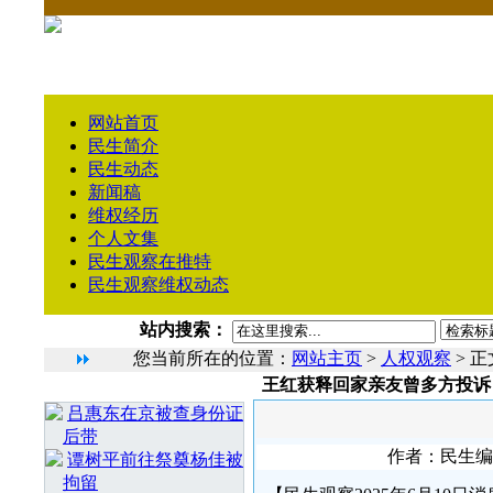
网站首页
民生简介
民生动态
新闻稿
维权经历
个人文集
民生观察在推特
民生观察维权动态
站内搜索：
您当前所在的位置：
网站主页
>
人权观察
> 正
王红获释回家亲友曾多方投诉
相 关 文 章
吕惠东在京被查身份证
后带
作者：民生编辑1
谭树平前往祭奠杨佳被
拘留