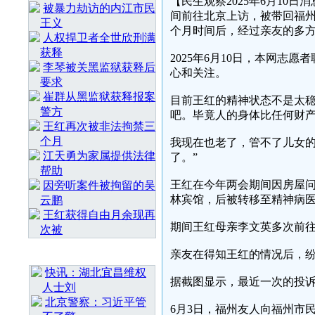
【民生观察2025年6月1
被暴力劫访的内江市民
间前往北京上访，被带回福州
王义
个月时间后，经过亲友的多
人权捍卫者全世欣刑满
获释
2025年6月10日，本网志
李琴被关黑监狱获释后
心和关注。
要求
崔群从黑监狱获释报案
目前王红的精神状态不是太
警方
吧。毕竟人的身体比任何财
王红再次被非法拘禁三
个月
我现在也老了，管不了儿女
江天勇为家属提供法律
了。”
帮助
王红在今年两会期间因房屋
因旁听案件被拘留的吴
林宾馆，后被转移至精神病
云鹏
王红获得自由月余现再
期间王红母亲李文英多次前
次被
亲友在得知王红的情况后，
最 新 热 门
快讯：湖北宜昌维权
据截图显示，最近一次的投诉是
人士刘
北京警察：习近平管
6月3日，福州友人向福州市