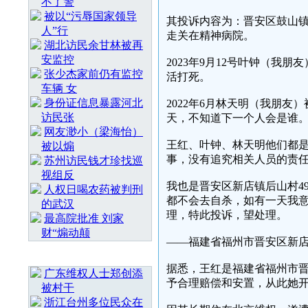
不了警
被以“污辱国家领导
其投诉内容为：晋安区鼓山镇
人”行
走关在精神病院。
湖北访民余甘林被再
安监控
2023年9月12号叶钟（我
张少杰家前仍有监控
活打死。
车辆 女
身份证信息暴露河北
2022年6月林天明（我朋
访民张
天，不知道下一个人会是谁
网友渺小（梁海怡）
王红、叶钟、林天明他们都
被以煽
事，没有追究相关人员的责
苏州访民钱才珍找巡
视组反
我也是晋安区新店镇后山村4
人权日喝农药被判刑
都不会去自杀，如有一天我
的武汉
理，特此投诉，望处理。
最高院批准 刘家
财“煽动颠
——福建省福州市晋安区新店
随 机 推 荐
据悉，王红是福建省福州市晋
广东维权人士郑创添
予合理赔偿和安置，从此她
被村干
浙江台州多位民众在