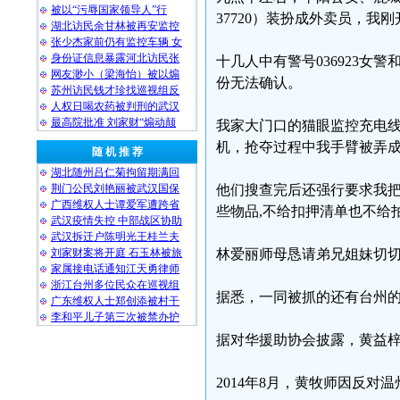
被以“污辱国家领导人”行
37720）装扮成外卖员，
湖北访民余甘林被再安监控
张少杰家前仍有监控车辆 女
身份证信息暴露河北访民张
十几人中有警号036923女
网友渺小（梁海怡）被以煽
份无法确认。
苏州访民钱才珍找巡视组反
人权日喝农药被判刑的武汉
最高院批准 刘家财“煽动颠
我家大门口的猫眼监控充电
机，抢夺过程中我手臂被弄
随 机 推 荐
湖北随州吕仁菊拘留期满回
荆门公民刘艳丽被武汉国保
他们搜查完后还强行要求我
广西维权人士谭爱军遭跨省
些物品,不给扣押清单也不给
武汉疫情失控 中部战区协助
武汉拆迁户陈明光王桂兰夫
刘家财案将开庭 石玉林被旅
林爱丽师母恳请弟兄姐妹切
家属接电话通知江天勇律师
浙江台州多位民众在巡视组
据悉，一同被抓的还有台州
广东维权人士郑创添被村干
李和平儿子第三次被禁办护
据对华援助协会披露，黄益
2014年8月，黄牧师因反