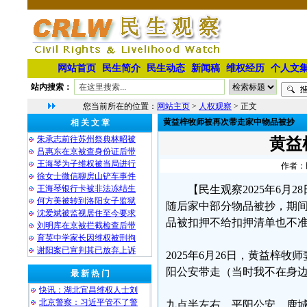
网站首页
民生简介
民生动态
新闻稿
维权经历
个人文
站内搜索：
您当前所在的位置：
网站主页
>
人权观察
> 正文
黄益梓牧师被再次带走家中物品被抄
相 关 文 章
朱承志前往苏州祭典林昭被
黄益
吕惠东在京被查身份证后带
王海琴为子维权被当局进行
作者：民
徐女士微信聊房山铲车事件
王海琴银行卡被非法冻结生
【民生观察2025年6
何方美被转到洛阳女子监狱
随后家中部分物品被抄，期
沈爱斌被监视居住至今要求
品被扣押不给扣押清单也不
刘明库在京被拦截检查后带
育英中学家长因维权被刑拘
谢阳案已宣判其已放弃上诉
2025年6月26日，黄益梓
阳公安带走（当时我不在身
最 新 热 门
快讯：湖北宜昌维权人士刘
北京警察：习近平管不了警
九点半左右，平阳公安、鹿