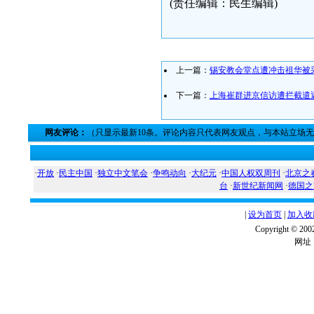
(责任编辑：民生编辑)
上一篇：
锡安教会堂点遭冲击祖华被
下一篇：
上海崔群进京信访遭拦截遣
网友评论：
（只显示最新10条。评论内容只代表网友观点，与本站立场
·
开放
·
民主中国
·
独立中文笔会
·
争鸣动向
·
大纪元
·
中国人权双周刊
·
北京之
台
·
新世纪新闻网
·
德国之
|
设为首页
|
加入收
Copyright ©
网址：w