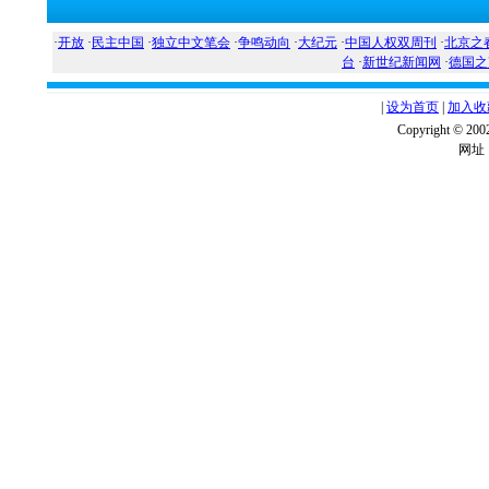
·
开放
·
民主中国
·
独立中文笔会
·
争鸣动向
·
大纪元
·
中国人权双周刊
·
北京之
台
·
新世纪新闻网
·
德国之
|
设为首页
|
加入收
Copyright ©
网址：w