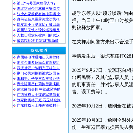
被以“污辱国家领导人”行
湖北访民余甘林被再安监控
胡学东等人以“领导谈话”为
张少杰家前仍有监控车辆 女
身份证信息暴露河北访民张
押。当日上午10时至11时
网友渺小（梁海怡）被以煽
则被释放回家。
苏州访民钱才珍找巡视组反
人权日喝农药被判刑的武汉
最高院批准 刘家财“煽动颠
在关押期间警方未出示合法手
随 机 推 荐
事情发生后，梁琼花拨打0281
家属接电话通知江天勇律师
浙江台州多位民众在巡视组
武汉拆迁户陈明光王桂兰夫
2025年9月27日，梁琼
荆门公民刘艳丽被武汉国保
出所民警）及其他涉事人员
李和平儿子第三次被禁办护
湖北随州吕仁菊拘留期满回
的刑事责任；并对涉事人员
武汉疫情失控 中部战区协助
害、误工费等）。
广西维权人士谭爱军遭跨省
刘家财案将开庭 石玉林被旅
广东维权人士郑创添被村干
2025年10月2日，詹刚全
2025年10月8日，詹刚全
伤，生殖器官睾丸损害失去