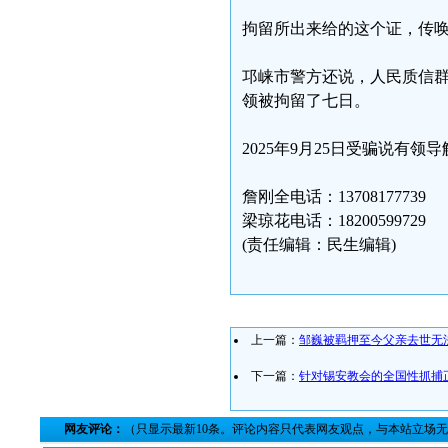
拘留所出来给的这个证，传
邛崃市警方还说，人民质信
领被拘留了七日。
2025年9月25日受骗说有
詹刚全电话：13708177739
梁琼花电话：18200599729
(责任编辑：民生编辑)
上一篇：
邹巍被羁押至今父亲去世无
下一篇：
针对锡安教会的全国性抓捕
网友评论：
（只显示最新10条。评论内容只代表网友观点，与本站立场