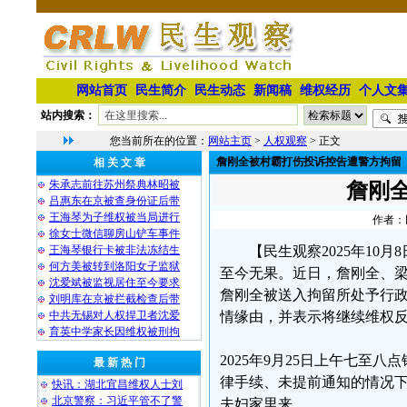
网站首页
民生简介
民生动态
新闻稿
维权经历
个人文
站内搜索：
您当前所在的位置：
网站主页
>
人权观察
> 正文
詹刚全被村霸打伤投诉控告遭警方拘留
相 关 文 章
朱承志前往苏州祭典林昭被
詹刚
吕惠东在京被查身份证后带
王海琴为子维权被当局进行
作者：民
徐女士微信聊房山铲车事件
王海琴银行卡被非法冻结生
【民生观察2025年1
何方美被转到洛阳女子监狱
至今无果。近日，詹刚全、
沈爱斌被监视居住至今要求
詹刚全被送入拘留所处予行
刘明库在京被拦截检查后带
中共无锡对人权捍卫者沈爱
情缘由，并表示将继续维权
育英中学家长因维权被刑拘
2025年9月25日上午七
最 新 热 门
律手续、未提前通知的情况
快讯：湖北宜昌维权人士刘
北京警察：习近平管不了警
夫妇家里来。