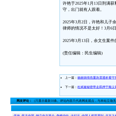
许艳于2025年1月13日
守，出门就有人跟着。
2025年3月2日，许艳和儿
律师的情况不是太好！3月6
2025年3月13日，余文生
(责任编辑：民生编辑)
上一篇：
杨丽病情危重急需透析看守
下一篇：
杜斌被秘密带走羁押于顺义
网友评论：
（只显示最新10条。评论内容只代表网友观点，与本站立场
·
开放
·
民主中国
·
独立中文笔会
·
争鸣动向
·
大纪元
·
中国人权双周刊
·
北京之