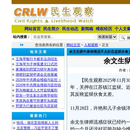
网站首页
民生简介
民生动态
新闻稿
维权经历
个人文
站内搜索：
您当前所在的位置：
网站主页
>
人权观察
> 正文
余文生狱中身体情况不太好且监狱伙食
相 关 文 章
王海琴银行卡被非法冻结生
余文生
王海琴为子伸冤遭灭口式恐
家属收到邢望力狱中来信称
作者：民
律师到监狱申请会见张展被
2026年中共两会维稳与监控（
【民生观察2025年11
2026年中共两会维稳与监控动
年，关押在江苏镇江监狱。
郭兴梅被送入大坪监狱服刑
其反映监狱伙食太差。
邵东一学生多次反映学校拒
李原风在看守所遭牢头狱霸
邢望力已被送往驻马店监狱
11月28日，许艳和儿子余
最 新 热 门
余文生律师流感症状已经约
快讯：湖北宜昌维权人士刘
北京警察：习近平管不了警
约一个月还没好可能与缺少