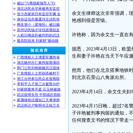
被以“污辱国家领导人”行
湖北访民余甘林被再安监控
余文生律师这次非常强调，现
张少杰家前仍有监控车辆 女
身份证信息暴露河北访民张
艳感到很是苦恼。
网友渺小（梁海怡）被以煽
苏州访民钱才珍找巡视组反
许艳称，因为余文生一直在
人权日喝农药被判刑的武汉
最高院批准 刘家财“煽动颠
据悉，2023年4月13日
随 机 推 荐
生和妻子许艳在当天下午应
广西维权人士谭爱军遭跨省
湖北随州吕仁菊拘留期满回
荆门公民刘艳丽被武汉国保
然而，他们在北京搭乘地铁
广东维权人士郑创添被村干
到北京石景山八角派出所。
浙江台州多位民众在巡视组
李和平儿子第三次被禁办护
刘家财案将开庭 石玉林被旅
2023年4月14日，余文生夫
武汉疫情失控 中部战区协助
家属接电话通知江天勇律师
武汉拆迁户陈明光王桂兰夫
2023年4月15日晚，超过
子许艳被刑事拘留的通知，
任何搜查文书的情况下带走