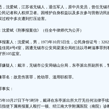
悉，沈爱斌，江苏省无锡人，退伍军人，原中共党员，曾任无锡
公民记者和人权捍卫者。因维护自身权益以及多次参与营救访民
权过程中多次遭到打压迫害。
：沈爱斌《刑事报案信》（任全牛律师代为公开）
事报案人：沈爱斌，男，1973年10月5日生，公民身份证号：3202
益佳苑#号#室，因遭无锡市公安局梁溪分局枉法以寻衅滋事罪刑
守所105监室。
罪嫌疑人：戴沣，无锡市公安局锡山分局，东亭派出所副所长，警号
嫌罪名：故意伤害罪，抢劫罪、滥用职权罪。
罪事实：
025年10月27日下午5时许，戴译在东亭派出所大厅无任何法律
后指使下属将报案人殴打一顿、经江南大学附属医院（南院）诊