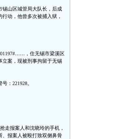
市锡山区城管局大队长，后成
的行动，他曾多次被捕入狱，
01197#……，住无锡市梁溪区
事立案，现被刑事拘留于无锡
：221928。
手续抢走报案人和沈晓玲的手机，
断、报案人被殴打致双侧鼻骨