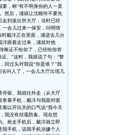
报案，称“有不明身份的人一直
来。然后，浦就让沈晓玲不要先
后走到派出所大厅，当时已经
，一会儿过来一保安，问明情
当时戴沣正在里面，浦进去几分
戴沣跟着走过来，浦就对他
“传唤证不给你了，已经给你答
证。”这时，我就说了句：“警
，回过头对我说“你是谁？”我
间去叫人了，一会儿大厅出现几
要停留、我就往外走（从大厅
着拿着手机，戴沣与我面对面
笑着以开玩关的口气说“我今天
机，我没有丝毫防备。现在想
为。抢走手机后，戴沣就立即
还我手机，说我手机涉嫌个人