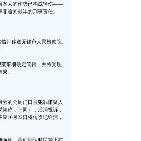
报案人的伤势已构成轻伤——
权罪追究戴沣的刑事责任。
案信》移送无锡市人民检察院、
；
报案事项确定管辖，并将受理、
结果。
政府旁的公厕门口被犯罪嫌疑人
娣简称，下同），后浦投诉，
应10月22日将传唤记给浦，
要传唤证，我们到达时民警正在