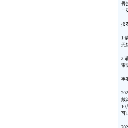
骨
二
报
1
无
2
审
事
2
戴
1
可
2