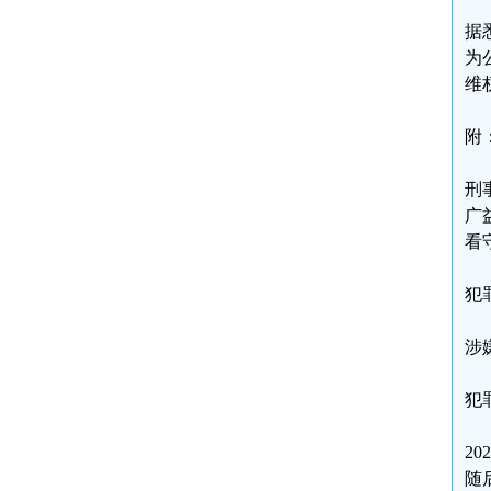
据
为
维
附
刑
广
看
犯
涉
犯
2
随