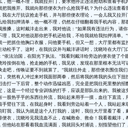
私，他一概不理，我就拉开门，要求他停止违法抢劫和查看手机
就把我推开。我就向那些便衣为什么抢我手机？为什么违法查看
，我在大厅抗议抢走手机，并与那些便衣理论，一会儿我又拉开
么给我扣押清单，他一概不理，仍然在仔细翻着我手机内容，那
我推搡，这时戴沣走出来，我对他说：“如果我有违法行为，请你
不理，我又对他说那你把手机还给我，不给我就给我扣押清单。
就一把抓住他胸口衣服，问他要手机，但又一想，大厅里都有监
主动松手了。这时，在我抗议并与戴沣讲话时，沈晓玲在大厅门
：“依法治国，在阳光下执法。”我看到戴沣给旁边的便衣使了个
晓玲按倒在地，抢走她的手机，我见状，发现在那里根本无法可
快走吧，传唤证要不到就算了。”我就往外走，那些便衣围住我
口，突然有人冲过来对我面部两拳，然后将我的将我的头往下扭
烈击打一下后背，整个动作迅猛凶恶，完全是把我往死里整的招
定，这是一个经过专业训练的打手，应该是部队出来的。我被这
有一股热乎乎的东西往外流，我站起来用手一摸，血往下直流，
着手臂往下流，在我起身时，我看到旁边站着一个人，我站起来
前盯我，我认为就是这个人打我的，这时，我往大厅里看了看，
排便衣，沈晓玲见我流血不止，在喊救命、救命！我看着戴沣，
，但他站在那看着我血流满面，我就回头对浦说，别指望他们了