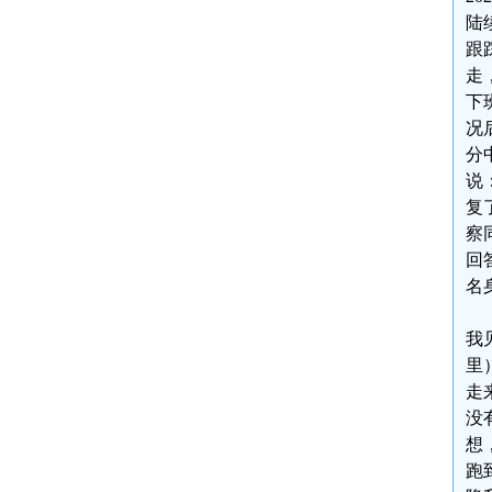
陆
跟
走
下
况
分
说
复
察
回
名
我
里
走
没
想
跑