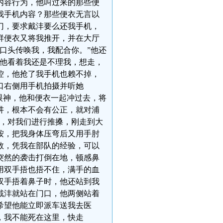
内容行为，他叫过来的那些便
我手机内容？那些便衣无言以
门，要求戴沣要么还我手机，
群便衣又将我推开，并在大厅
口头传唤我，我配合你。”他还
”他看着我还是不理我，想走，
控，他抢了我手机也赖不掉，
口右侧用手机拍摄并听她
眼神，他和便衣一起冲过去，将
讲，根本不会有公正，就对浦
们，对我们进行推搡，刚走到大
按，把我身体压弯后又用手肘
数，凭我在部队的经验，可以
突然的袭击打倒在地，顿感鼻
用双手捂也捂不住，满手的血
双手捂着鼻子时，他还站到我
戴沣就站在门口，他两侧站着
希望他能立即派车送我去医
，我不能死在这里，快走