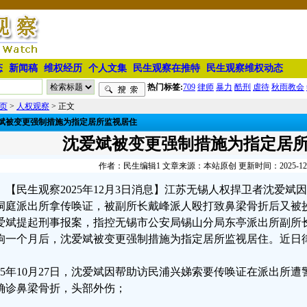
态
新闻稿
维权经历
个人文集
民生观察在推特
民生观察维权动态
热门标签:
709
律师
暴力
酷刑
虐待
秋雨教会
页
>
人权观察
> 正文
斌被变更强制措施为指定居所监视居住
沈爱斌被变更强制措施为指定居
作者：民生编辑1 文章来源：本站原创 更新时间：2025-12-03
【民生观察2025年12月3日消息】江苏无锡人权捍卫者沈爱
洞庭派出所拿传唤证，被副所长戴峰派人殴打致鼻梁骨折后又被
爱斌提起刑事报案，指控无锡市公安局锡山分局东亭派出所副所
拘一个月后，沈爱斌被变更强制措施为指定居所监视居住。近日
025年10月27日，沈爱斌因帮助访民浦兴娣索要传唤证在派出所
确诊鼻梁骨折，头部外伤；