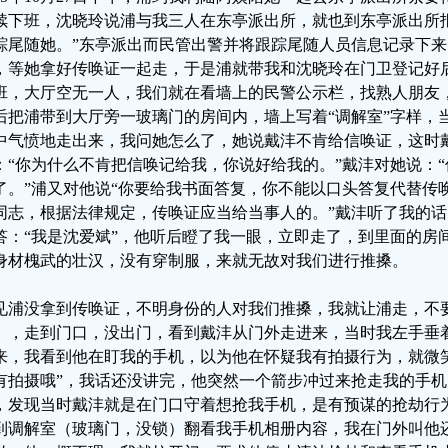
续下班，沈晓玲说浦与我三人在东亭派出所，就也到东亭派出所
踪尾随她。”东亭派出而民管出警并将跟踪尾随人员信息记录下
，等她拿好传唤证一起走，于是浦就带我和沈晓玲在门卫登记好
班，大厅空无一人，我们就在看墙上的民警公示栏，找熟人朋友
后把浦带到大厅旁一玻璃门的房间内，墙上写着“调解室”字样，
中气愤地走出来，我问她怎么了，她说戴沣不肯给信唤证，这时
：“你为什么不肯把信唤记给我，你说好给我的。”戴沣对她说：
了。”浦又对他说“你要给我书面答复，你不能以口头答复代替传唤
同志，根据法律规定，传唤证应当给当事人的。”戴沣听了我的话
答：“我是沈爱斌”，他听后瞪了我一眼，立即走了，到里面的房
身材槐武的壮汉，没有穿制服，来就无故对我们进行推搡。
见浦没拿到传唤证，不明身份的人对我们推搡，我就让浦走，不
），走到门口，没出门，看到戴沣从门外走进来，当时我左手垂
来，我看到他在盯我的手机，以为他在怀疑我有拍摄行为，就微
有拍摄哦”，我话还没讲完，他突然一个箭步冲过来抢走我的手
，发现当时戴沣就是在门口守着想抢我手机，是有预谋的抢劫行
到调解室（玻璃门，没锁）翻看我手机相册内容，我在门外叫他