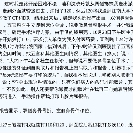
。”这时我走路开始困难不稳，浦和沈晓玲就从两侧搀扶我走出
，走到外面就昏迷过去，浦报了120，然后120将我送到江南大
室做了CT和DR，结果出来后，确定我头部没有出血，双侧鼻骨
），五官科医生立即到床位会诊，说要做鼻骨整形手术，并让我后
家号、确定手术治疗方案。由于借的钱用完，10月28日下午医生
许开始拨打110，要求打人单位为我支付医药费，直到晚上24时
凌晨1时许我出院回家，借到钱后，下午2时许又到医院挂了五官
的空闲时间，找五官科其他医生间情况，其他医生（熟人）说：
说。”大约下午4点多杜主任接诊，但却说不要做鼻骨复位手术了
影像缴费凭证到自助取片和报告机上扫码取片和报告，机器提示“
码显示“您没有要打印的胶片”，而我根本没取过，就被别人取走
，说：“不会出现这种情况的，只有你们病人的条码才能取片，
。”“不仅如此，别人还要帮你缴费才能取片”在我再三向她表明
密码进入，手动操作帮我打印出胶片和报告。
T报告显示，双侧鼻骨骨折、左侧鼻骨伴移位。
0月27日被殴打我就拨打110和120，到医院后我也拨打多次110
。