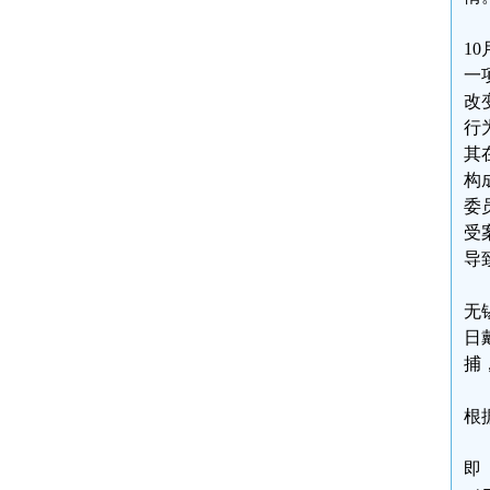
1
一
改
行
其
构
委
受
导
无
日
捕
根
即