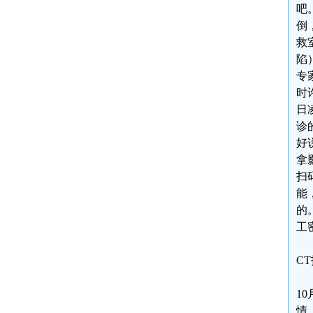
吧
倒
救
陷
专
时
日
诊
好
拿
扫
能
的
工
C
1
情