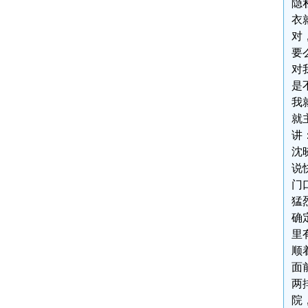
隐
衣
对
要
对
是
我
就
讲
沈
说
门
猛
确
里
顺
面
两
院