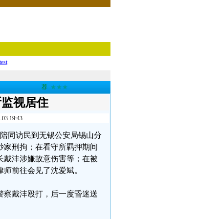
test
荐
★★★
所监视居住
 19:43
斌因陪同访民到无锡公安局锡山分
抄家刑拘；在看守所羁押期间
长戴沣涉嫌故意伤害等；在被
律师前往会见了沈爱斌。
遭警察戴沣殴打，后一度昏迷送