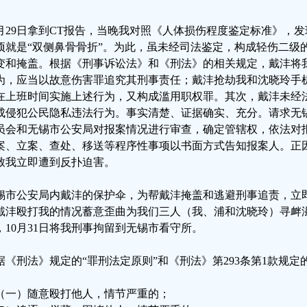
0月29日拿到CT报告，当晚我对照《人体损伤程度鉴定标准》，
项就是“双侧鼻骨骨折”。为此，虽未经司法鉴定，构成轻伤二级
变和掩盖。根据《刑事诉讼法》和《刑法》的相关规定，戴沣将
为，应当以故意伤害罪追究其刑事责任；戴沣抢劫我和沈晓玲手
在上班时间实施上述行为，又构成滥用职权罪。其次，戴沣未经
成侵犯公民隐私违法行为。事实清楚、证据确实、充分。请求无
员会和无锡市公安局对报案情况进行审查，确定管辖权，依法对
案、立案、查处、移送等程序性事项以书面方式告知报案人。正
致我立即遭到反扑迫害。
锡市公安局内戴沣的保护伞，为帮戴沣掩盖和逃避刑事追责，立即
戴沣殴打我的情况蓄意歪曲为我们三人（我、浦和沈晓玲）寻衅滋
，10月31日将我刑事拘留到无锡市看守所。
据《刑法》规定的“罪刑法定原则”和《刑法》第293条第1款规
（一）随意殴打他人，情节严重的；