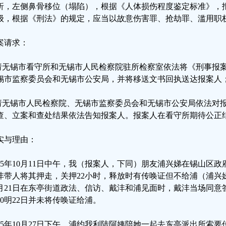
折，左侧鼻骨移位（塌陷），根据《人体损伤程度鉴定标准》，
级，根据《刑法》的规定，应当以故意伤害罪、抢劫罪、滥用职
案请求：
.请无锡市看守所和无锡市人民检察院驻所检察室依法将《刑事报
锡市监察委员会和无锡市公安局，并将移送文书回执送达报案人
.请无锡市人民检察院、无锡市监察委员会和无锡市公安局依法对
查、立案和查处结果依法告知报案人。报案人在看守所期待公正
实与理由：
025年10月11日中午，我（报案人，下同）朋友浦兴娣在锡山区
沣带人将其押走，关押22小时，释放时有传唤证但不给浦（浦兴
0月21日在东亭街道政法、信访、戴沣和浦见面时，戴沣当场同意答
10明22日并未将传唤证给浦。
025年10月27日下午，浦约我利陆阿姨陪她一起去东亭派出所索