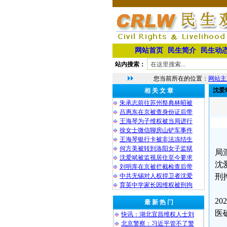
网站首页
民生简介
民生动
站内搜索：
您当前所在的位置：
网站主
沈爱
相 关 文 章
朱承志前往苏州祭典林昭被
吕惠东在京被查身份证后带
王海琴为子维权被当局进行
徐女士微信聊房山铲车事件
王海琴银行卡被非法冻结生
何方美被转到洛阳女子监狱
局
沈爱斌被监视居住至今要求
沈
刘明库在京被拦截检查后带
中共无锡对人权捍卫者沈爱
刑
育英中学家长因维权被刑拘
2
最 新 热 门
医
快讯：湖北宜昌维权人士刘
北京警察：习近平管不了警