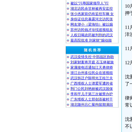
被以“污辱国家领导人”行
1
湖北访民余甘林被再安监控
押
张少杰家前仍有监控车辆 女
身份证信息暴露河北访民张
网友渺小（梁海怡）被以煽
1
苏州访民钱才珍找巡视组反
沣
人权日喝农药被判刑的武汉
最高院批准 刘家财“煽动颠
1
随 机 推 荐
武汉疫情失控 中部战区协助
刘家财案将开庭 石玉林被旅
1
家属接电话通知江天勇律师
浙江台州多位民众在巡视组
沈
武汉拆迁户陈明光王桂兰夫
广西维权人士谭爱军遭跨省
了
荆门公民刘艳丽被武汉国保
李和平儿子第三次被禁办护
律
广东维权人士郑创添被村干
湖北随州吕仁菊拘留期满回
常
沈
不