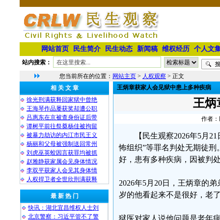
网站首页
民生简介
民生动态
新闻稿
维权经历
个人文
站内搜索：
您当前所在的位置：
网站主页
>
人权观察
> 正文
王炳章获家人会见狱中患上多种疾病
相 关 文 章
徐光刑满获释回家狱中曾绝
王炳
王海琴作品屡获奖却遭公职
吕惠东在京被查身份证后带
作者：民
谭树平前往祭奠杨佳被拘留
被暴力劫访的内江市民王义
【民生观察2026年5月
杨丽和父母被强制送回常州
怖组织”等罪名判处无期徒刑
刘虎巫英蛟因言获罪均被抓
好，患有多种疾病，因被判
赵雅静获家属会见身体情况
李双平获家人会见其身体情
人权捍卫者全世欣刑满获释
2026年5月20日，王炳章
岁的他看起来不是很好，老
最 新 热 门
快讯：湖北宜昌维权人士刘
北京警察：习近平管不了警
狱医对家人说他问题是老年