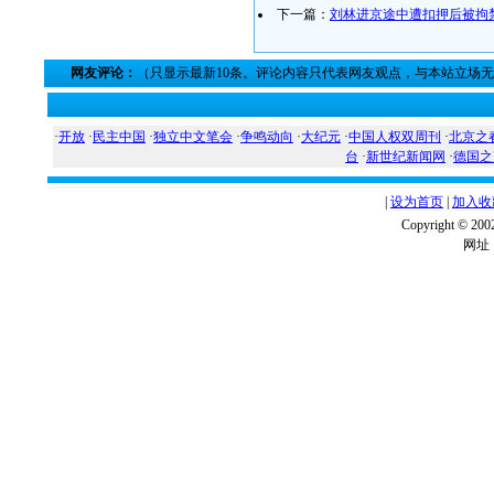
下一篇：
刘林进京途中遭扣押后被拘
网友评论：
（只显示最新10条。评论内容只代表网友观点，与本站立场
·
开放
·
民主中国
·
独立中文笔会
·
争鸣动向
·
大纪元
·
中国人权双周刊
·
北京之
台
·
新世纪新闻网
·
德国之
|
设为首页
|
加入收
Copyright ©
网址：w