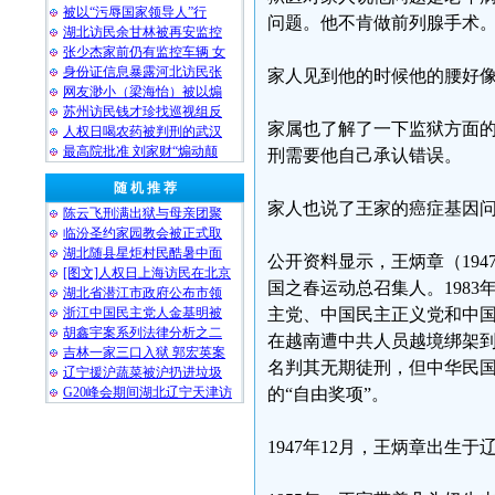
被以“污辱国家领导人”行
问题。他不肯做前列腺手术
湖北访民余甘林被再安监控
张少杰家前仍有监控车辆 女
身份证信息暴露河北访民张
家人见到他的时候他的腰好
网友渺小（梁海怡）被以煽
苏州访民钱才珍找巡视组反
家属也了解了一下监狱方面
人权日喝农药被判刑的武汉
最高院批准 刘家财“煽动颠
刑需要他自己承认错误。
随 机 推 荐
家人也说了王家的癌症基因问
陈云飞刑满出狱与母亲团聚
临汾圣约家园教会被正式取
湖北随县星炬村民酷暑中面
公开资料显示，王炳章（194
[图文]人权日上海访民在北京
国之春运动总召集人。198
湖北省潜江市政府公布市领
浙江中国民主党人金基明被
主党、中国民主正义党和中国
胡鑫宇案系列法律分析之二
在越南遭中共人员越境绑架到
吉林一家三口入狱 郭宏英案
名判其无期徒刑，但中华民国
辽宁援沪蔬菜被沪扔进垃圾
G20峰会期间湖北辽宁天津访
的“自由奖项”。
1947年12月，王炳章出