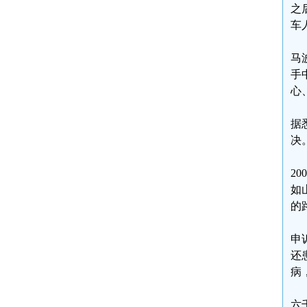
之
车
马
手
心
据
决
2
如
的
申
还
病
六