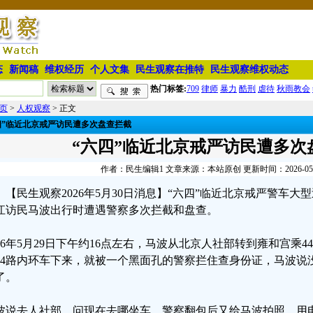
态
新闻稿
维权经历
个人文集
民生观察在推特
民生观察维权动态
热门标签:
709
律师
暴力
酷刑
虐待
秋雨教会
页
>
人权观察
> 正文
四”临近北京戒严访民遭多次盘查拦截
“六四”临近北京戒严访民遭多次
作者：民生编辑1 文章来源：本站原创 更新时间：2026-05-30
【民生观察2026年5月30日消息】“六四”临近北京戒严警车
江访民马波出行时遭遇警察多次拦截和盘查。
026年5月29日下午约16点左右，马波从北京人社部转到雍和宫乘4
44路内环车下来，就被一个黑面孔的警察拦住查身份证，马波说
了。
波说去人社部，问现在去哪坐车，警察翻包后又给马波拍照，用