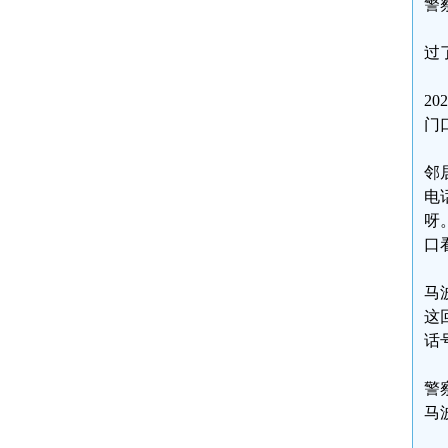
警
过
2
门
邻
电
呀
口
马
这
话
警
马