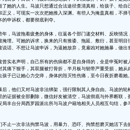
毁了她的人生。马波只想通过合法途径查清真相，给孩子、给自
和正义，可现实一次次把她推入深渊。有些人为掩盖真相，不择
本的申诉权，都要彻底剥夺。
些年，马波拖着疲惫的身体，往返各个部门递交材料、反映情况
被掩埋。可她的诉求，换来的只有推诿、拖延、敷衍，甚至明目
波说话、不想让马波申诉，为逼她放弃，竟雇凶对她施暴，做出
波曾实名声明，自己所有的伤病都不是自身得的，全是申冤时被
对其痛下狠手，其双腿被打骨折，半月板与韧带严重受损，她从
去孩子已让她心力交瘁，身体的毁灭性伤痛，至今日夜折磨着她
暴后，他们又对马波非法绑架，强行限制其人身自由。马波的轮
里的证据被全部删除，微信好友被清空，马波彻底与外界断联，
安局丰台分局西罗园派出所与马波户籍地相关人员相互勾结，参
。
们不止一次非法拘禁马波，用暴力、恐吓、拘禁想磨灭她活下去