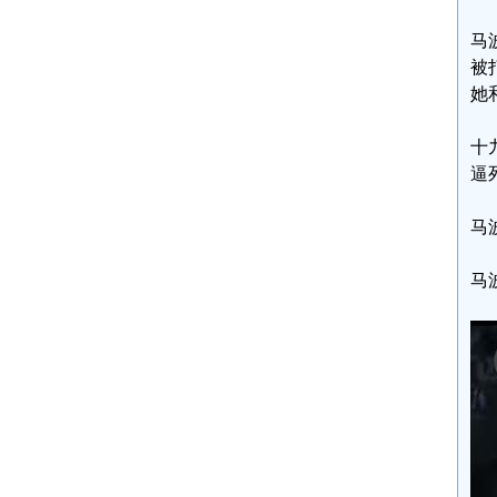
马
被
她
十
逼
马
马波