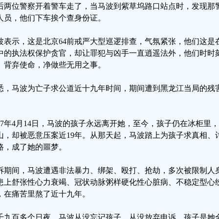
后两位警察开着警车走了，当马波到紫草坞路口站点时，发现那
人员，他们下车挨个查身份证。
波表示，这是北京64前戒严大型巡逻排查，气氛紧张，他们这是
中的执法权保护贪官，却让罪犯与凶手一直逍遥法外，他们时时
、背弃使命，净做些无用之事。
悉，马波为亡子求公道近十九年时间，期间遭到黑龙江当局的残
。
007年4月14日，马波的孩子永远离开她，至今，孩子仍在冰柜
山，却被恶意压案近19年。从那天起，马波踏上为孩子求真相、
路，成了她的噩梦。
诉期间，马波遭遇非法暴力、绑架、殴打、抢劫，多次被限制人
患上舒张性心力衰竭、冠状动脉粥样硬化性心脏病、不稳定型心
，在痛苦里熬了近十九年。
千九百多个日夜，马波从没忘记孩子，从没放弃申诉。孩子是她