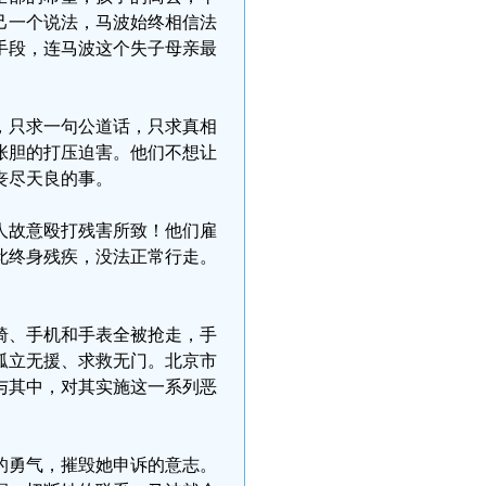
己一个说法，马波始终相信法
手段，连马波这个失子母亲最
，只求一句公道话，只求真相
张胆的打压迫害。他们不想让
丧尽天良的事。
人故意殴打残害所致！他们雇
此终身残疾，没法正常行走。
。
椅、手机和手表全被抢走，手
孤立无援、求救无门。北京市
与其中，对其实施这一系列恶
的勇气，摧毁她申诉的意志。