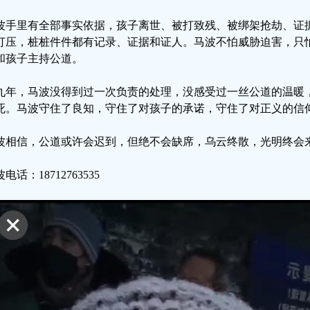
波手里有全部事实依据，孩子离世、被打致残、被绑架抢劫、证
打压，桩桩件件都有记录、证据和证人。马波不怕威胁迫害，只
和孩子主持公道。
九年，马波没得到过一次负责的处理，没感受过一丝公道的温暖
死。马波守住了良知，守住了对孩子的承诺，守住了对正义的信
波相信，公道或许会迟到，但绝不会缺席，乌云终散，光明终会
电话：18712763535