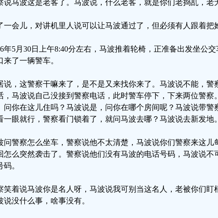
察说马波这是老客了。马波说，什么老客，就是你们老捣乱，老
了一会儿，对讲机里人说可以让马波通过了，但必须有人跟着把
026年5月30日上午8:40分左右，马波推着轮椅，正准备出发坐
口来了一辆警车。
居说，这警察干嘛来了，是不是又来找你来了。马波说不能，警
话，马波说自己没接到警察电话，此时警车停下，下来两位警察
。问你在这儿住吗？马波说是，问你在哪个房间呢？马波说带警
看一眼就行，警察看门锁着了，就问马波去哪？马波说去新发地
波问警察怎么坐车，警察说他不太清楚，马波说你们警察来这儿
回怎么突然袭击了。警察说他们没有马波的电话号码，马波说不
号码。
察笑着说马波你是名人呀，马波说我可别当这名人，老被你们盯
波说没什么事，啥事没有。