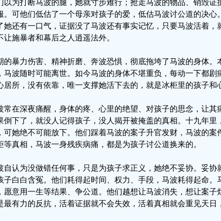
们以为打断马波的腿，她就寸步难行；抢走马波的物品、销毁证
服。可他们低估了一个母亲对孩子的爱，低估马波讨公道的决心
了她还有一口气，证据没了马波还有事实记忆，只要马波活着，
不让施暴者和幕后之人逍遥法外。
期的暴力伤害、精神折磨、奔波恐惧，彻底拖垮了马波的身体。
，马波随时可能离世。如今马波的身体不堪重负，每动一下都剧
心居所，没有依靠，唯一支撑她活下去的，就是冰柜里的孩子和
波常在深夜痛醒，身体的疼、心里的绝望、对孩子的思念，让其
果倒下了，就没人记得孩子，没人揭开被掩盖的真相。十九年里
，可她绝不可能放下。他们踩着马波的案子升官发财，马波的案
柜等真相，马波一身残疾病痛，都是为孩子讨公道换来的。
波自认为没做错任何事，只是为孩子求正义，她绝不妥协。妥协
孩子白白含冤。他们耗得起时间、权力、手段，马波耗得起命。
，愿意用一生等结果、争公道。他们越想让马波消失，想让案子
是最有力的反抗，活着证据就不会失效，活着真相就会重见天日
。