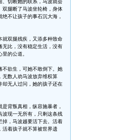
据、切断她的联系，马波就会
。双腿断了马波坐轮椅，身体
就绝不让孩子的事石沉大海，
本就双腿残疾，又添多种致命
痛无比，没有稳定生活，没有
心里的公道。
痛不欲生，可她不敢倒下。她
，无数人劝马波放弃维权算
件却无人过问，她的孩子还在
就是背叛真相，纵容施暴者，
马波现一无所有，只剩这条残
烂掉，马波越要活下去。活着
，活着孩子就不算被世界遗