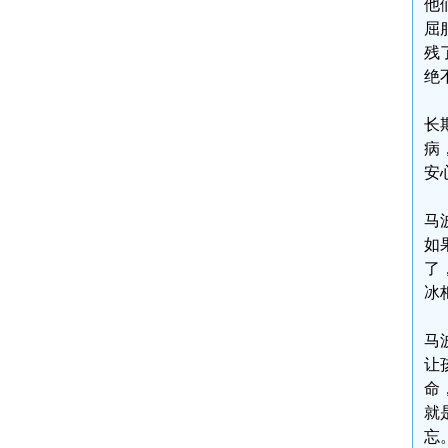
他
屈
残
绝
长
病
安
马
如
了
冰
马
让
命
就
忘