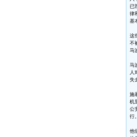
已
律
基
这
不
马
马
人
失
施
机
公
行
他