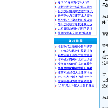
被以“污辱国家领导人”行
马
湖北访民余甘林被再安监控
张少杰家前仍有监控车辆 女
身份证信息暴露河北访民张
马
网友渺小（梁海怡）被以煽
能
苏州访民钱才珍找巡视组反
人权日喝农药被判刑的武汉
最高院批准 刘家财“煽动颠
警
随 机 推 荐
警
湖北荆门刘艳丽今日刑满获
山东青岛访民孙世芹因进京
者
刘冬宝被上海警方跨省警告
拦
湖南长沙谢树林北京上访被
这
被刑事拘留的许志永在看守
李金星律师申请中止行政处
江苏南通维权人士徐丽艳夫
过
意识形态控制下的强拆十字
去
维族学者伊力哈木获萨哈罗
[组图]河北异议人士郭起真出
派
马