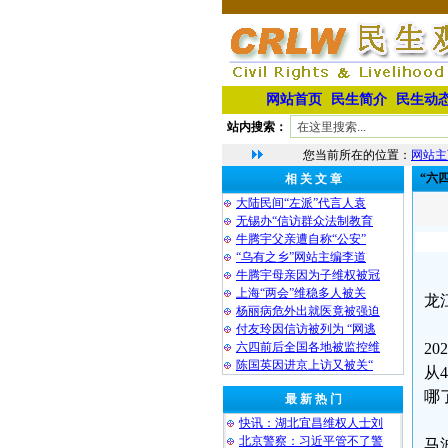
网站首页
民生简介
民生动
站内搜索：
您当前所在的位置：
网站主
“六
相 关 文 章
大陆民间“左派”代言人袁
无锡办“信访群众法制教育
牛腾宇父亲遭自称“公安”
“乌有之乡”网站主编李道
牛腾宇母亲因为子维权被冠
上海“两会”维稳多人被关
龙
杨丽病危外出就医竟被强迫
付友玲因信访被列为 “网逃
六四前后全国各地被监控维
2
陈国英因进京上访又被关“
从
哪
最 新 热 门
快讯：湖北宜昌维权人士刘
北京警察：习近平管不了警
马