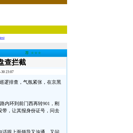
test
荐
★★★
盘查拦截
 23:07
大型巡逻排查，气氛紧张，在京黑
4路内环到前门西再转901，刚
没带，让其报身份证号，问去
电话跟上面领导又沟通，又问