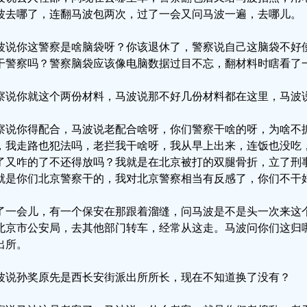
波去哪了，连翻马波包两次，过了一会又问马波一遍，去哪儿。
波说你这警察是啥脑袋呀？你该退休了，警察说自己这脑袋不好
干警察吗？警察脑袋应该像电脑数据过目不忘，翻材料时瞎看了
察说你就这个两份材料，马波说那不好几份材料都在这里，马波
察说你得配合，马波说老配合啥呀，你们警察干啥的呀，为啥不
，我走路也犯法吗，老拦我干啥呀，我从早上出来，连饭也没吃
了又咋的了不还得放吗？我就是在北京被打的双腿骨折，立了刑
就是你们北京警察干的，我对北京警察相当有反感了，你们不干
了一会儿，有一个保安在那跟着溜缝，问马波是不是头一次来这
北京市公安局，去其他部门转车，经常从这走。马波问你们这归
出所。
波说孙奖原先是西长安街派出所所长，现在不知道换了没有？