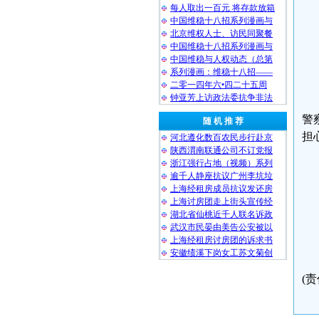
每人取出一百元 将存款放箱
中国维稳十八招系列漫画与
北京维权人士、访民同聚餐
中国维稳十八招系列漫画与
中国维稳与人权动态（总第
系列漫画：维稳十八招——
二零一四年六•四二十五周
钟亚芳上访政法委抗争非法
警
随 机 推 荐
担
河北遵化数百农民步行赴京
陕西渭南联通公司不订党报
浙江强行占地（视频）系列
逾千人静座抗议广州李坑垃
上海经租房成员抗议发还房
上海讨房团走上街头宣传经
湖北省仙桃近千人联名诉政
武汉市民晏由美告公安被以
上海经租房讨房团的诉求书
安徽绩溪下岗女工苏文菊创
(责