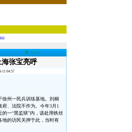
test
荐
★★★
上海张宝亮呼
 04:57
于徐州一民兵训练基地。刘桐
府、法院不作为。今年3月1
的一“黑监狱”内，该处用铁丝
各地的访民关押于此，当时有