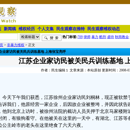
态
新闻稿
维权经历
个人文集
民生观察在推特
民生观察维权动态
热门标签:
709
律师
暴力
酷刑
虐待
秋雨教会
页
>
非暴力维权
> 正文
企业家访民被关民兵训练基地 上海张宝亮呼
江苏企业家访民被关民兵训练基地 
作者：民生编辑１ 文章来源：本站原创 更新时间：2008-03-11
今天下午我们获悉，江苏徐州企业家访民刘桐林，现正被软禁
告诉我们，他原经营一家企业，后因故企业被整垮，并因此状告政
，他到北京上访时，被徐州法院的截访人员关押于北京马家楼附近
封闭，有狼狗看守。在他被关在这里的一天中，有湖北、江苏等
位公主岭市的老头在这里绝食了六天六夜。