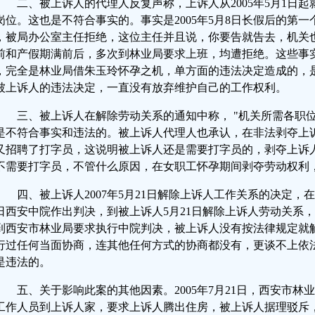
二、被上诉人的代理人反复声称，上诉人从2005年5月1日
岗位。这也是不符合事实的。事实是2005年5月8日长假后的第
，被局办公室主任拒绝，这位主任并且说，你要告就告去，机关
前和产假期满前后，多次到林业局要求上班，均遭拒绝。这些事
，完全是林业局借朱玉玲怀孕之机，单方面的违法决定造成的，
被上诉人的违法决定，一直没有放弃维护自己的工作权利。
三、被上诉人在解除劳动关系的通知中称， "机关所需各职位
是不符合事实和违法的。被上诉人代理人也承认，在非法剥夺上
又招聘了打字员，这说明被上诉人还是需要打字员的，剥夺上诉
不需要打字员，不管什么原因，在女职工怀孕期间剥夺劳动权利
四、被上诉人2007年5月21日解除上诉人工作关系的决定，在
4日西安中院作出判决，到被上诉人5月21日解除上诉人劳动关系
到西安市林业局要求执行中院判决，被上诉人没有按法律规定就
行过任何当面协商，连其他任何方式的协商都没有，更谈不上依法
是违法的。
五、关于影响此案的其他因素。2005年7月21日，西安市林
工作人员到上诉人家，要求上诉人腾出住房，被上诉人据理驳斥