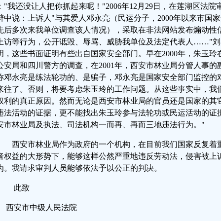
："我还没让人把你抓起来呢！"2006年12月29日，在莲湖区法
辩中说：上诉人"与其爱人邓永亮（民运分子，2000年以来市国
先后多次来我单位调查该人情况），采取在非法网站发布煽动性
上访等行为，公开诋毁、辱骂、威胁我单位及法定代表人……"
明，这些书面证明有些出自国家安全部门。早在2000年，朱玉
公安局和四川警方的调查，在2001年，西安市林业局分管人事
称邓永亮是练法轮功的、是骗子，邓永亮是国家安全部门监控的
来往了。否则，将要考虑朱玉玲的工作问题。从这些事实中，我
权利的真正原因。然而无论是西安市林业局的官员还是国家的其
违法活动的证据，更不能找出朱玉玲参与法轮功或民运活动的证
安市林业局及执法、司法机构一而再、再而三地违法行为。"
西安市林业局作为政府的一个机构，在目前我们国家反复着
者权益的大形势下，能够这样公然严重地违反劳动法，侵害被上
为。我请求审判人员能够依法予以公正的判决。
此致
西安市中级人民法院