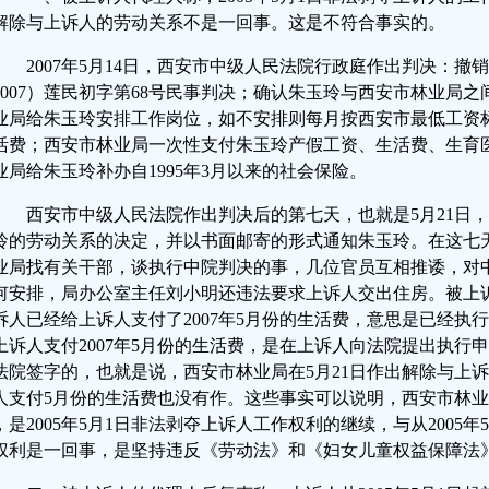
解除与上诉人的劳动关系不是一回事。这是不符合事实的。
2007年5月14日，西安市中级人民法院行政庭作出判决：撤
2007）莲民初字第68号民事判决；确认朱玉玲与西安市林业局
业局给朱玉玲安排工作岗位，如不安排则每月按西安市最低工资标
活费；西安市林业局一次性支付朱玉玲产假工资、生活费、生育医疗费
业局给朱玉玲补办自1995年3月以来的社会保险。
西安市中级人民法院作出判决后的第七天，也就是5月21日
玲的劳动关系的决定，并以书面邮寄的形式通知朱玉玲。在这七
业局找有关干部，谈执行中院判决的事，几位官员互相推诿，对
何安排，局办公室主任刘小明还违法要求上诉人交出住房。被上
诉人已经给上诉人支付了2007年5月份的生活费，意思是已经执
上诉人支付2007年5月份的生活费，是在上诉人向法院提出执行申请
法院签字的，也就是说，西安市林业局在5月21日作出解除与上
人支付5月份的生活费也没有作。这些事实可以说明，西安市林
，是2005年5月1日非法剥夺上诉人工作权利的继续，与从2005
权利是一回事，是坚持违反《劳动法》和《妇女儿童权益保障法