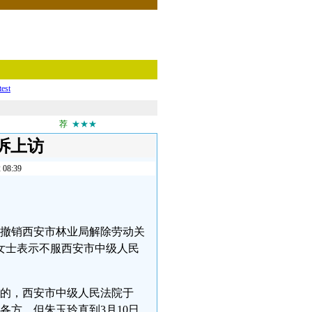
test
荐
★★★
诉上访
8:39
玲撤销西安市林业局解除劳动关
女士表示不服西安市中级人民
诉的，西安市中级人民法院于
案各方，但朱玉玲直到3月10日