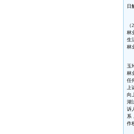
日
（
林
生
林
玉
林
任
上
向
湖
诉
系
作