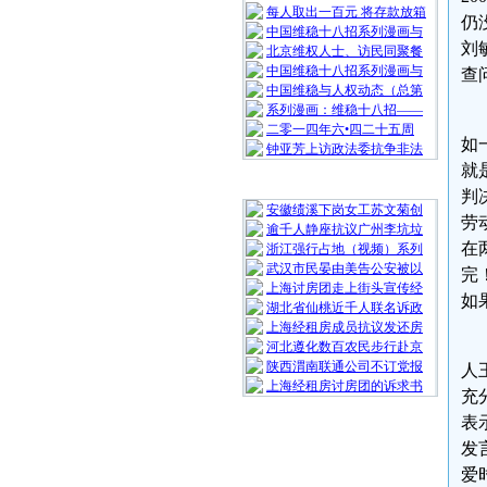
每人取出一百元 将存款放箱
仍
中国维稳十八招系列漫画与
刘
北京维权人士、访民同聚餐
中国维稳十八招系列漫画与
查
中国维稳与人权动态（总第
系列漫画：维稳十八招——
二零一四年六•四二十五周
如
钟亚芳上访政法委抗争非法
就
随 机 推 荐
判
安徽绩溪下岗女工苏文菊创
劳
逾千人静座抗议广州李坑垃
在
浙江强行占地（视频）系列
武汉市民晏由美告公安被以
完
上海讨房团走上街头宣传经
如
湖北省仙桃近千人联名诉政
上海经租房成员抗议发还房
河北遵化数百农民步行赴京
陕西渭南联通公司不订党报
人
上海经租房讨房团的诉求书
充
表
发
爱