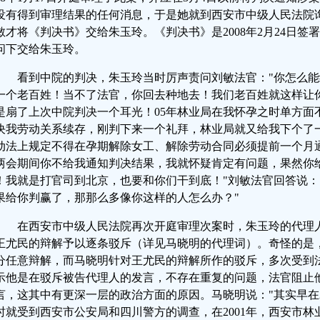
没有得到审理结果的任何消息，于是她就到西安市中级人民法院
敏才将《判决书》交给朱玉玲。《判决书》是2008年2月24日签
问下交给朱玉玲。
看到中院的判决，朱玉玲当时厉声责问刘敏法官："你怎么能
一个老百姓！当不了法官，你回去种地去！我们老百姓就这样让你
是扇了上次中院判决一个耳光！05年林业局在我怀孕之时单方面
决我劳动关系续存，刚判下来一个礼拜，林业局就又给我下个了
动法上规定不得在孕期解除女工、解除劳动合同必须提前一个月通
两会期间你不给我通知判决结果，我就怀疑肯定有问题，果然你
！我就是打官司到北京，也要和你们干到底！"刘敏法官回答说：
果给你判赢了，那那么多像你这样的人怎么办？"
在西安市中级人民法院再次开庭审理次案时，朱玉玲的代理
王尤民的辩解予以逐条驳斥（详见马晓明的代理词）。奇怪的是
分任意辩解，而马晓明针对王尤民的辩解所作的驳斥，多次受到
示他是在驳斥被告代理人的发言，不存在重复的问题，法官阻止
言，这其中有更深一层的政治方面的原因。马晓明说："其实早在2
时就受到西安市公安局和四川警方的调查，在2001年，西安市