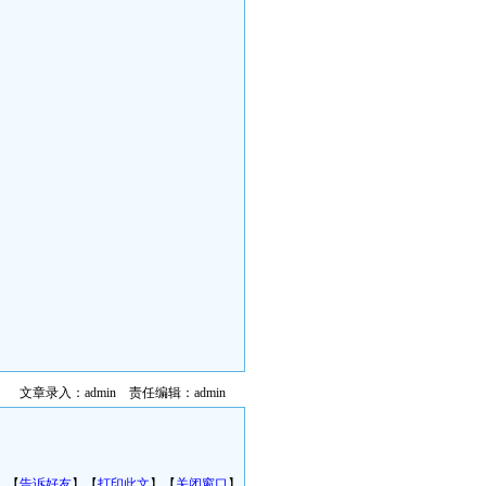
文章录入：admin 责任编辑：admin
】【
告诉好友
】【
打印此文
】【
关闭窗口
】