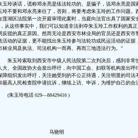
朱玉玲谈话，谎称邓永亮是练法轮功的、是骗子，说邓永亮是国
玉玲不要和邓永亮来往了，否则，将要考虑朱玉玲的工作问题。
在莲湖区法院第一次开庭审理此案时，当庭向法官出具了国家安
"，从这些事实中，我们可以知道非法剥夺朱玉玲工作权利的真
明反驳的真正原因。然而无论是西安市林业局的官员还是西安市
法活动的证据，更不能找出朱玉玲参与法轮功或民运活动的证据
市林业局及执法、司法机构一而再、再而三地违法行为。"
朱玉玲索取到西安市中级人民法院第二次判决后，感到非常
人大、全国政协大会发出呼吁，向中国工会、妇联等机构发出呼
保障组织发出呼吁，关注她受到的不公正待遇，关注明显的司法
和最高人民检查院申请抗诉，继续上访、申诉，为维护自己的合
(朱玉玲电话 029—88429416 )
马晓明