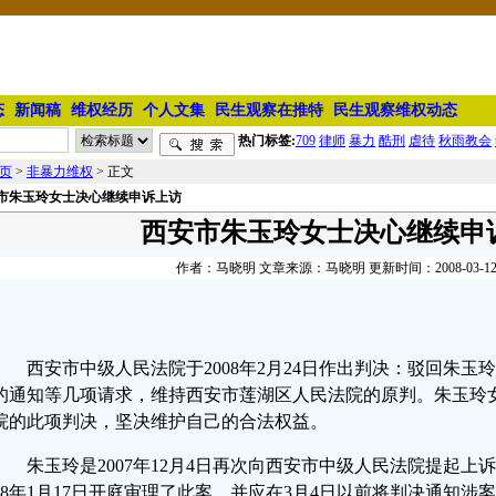
态
新闻稿
维权经历
个人文集
民生观察在推特
民生观察维权动态
热门标签:
709
律师
暴力
酷刑
虐待
秋雨教会
页
>
非暴力维权
> 正文
市朱玉玲女士决心继续申诉上访
西安市朱玉玲女士决心继续申
作者：马晓明 文章来源：马晓明 更新时间：2008-03-12 0
西安市中级人民法院于2008年2月24日作出判决：驳回朱玉
的通知等几项请求，维持西安市莲湖区人民法院的原判。朱玉玲
院的此项判决，坚决维护自己的合法权益。
朱玉玲是2007年12月4日再次向西安市中级人民法院提起上
008年1月17日开庭审理了此案，并应在3月4日以前将判决通知涉