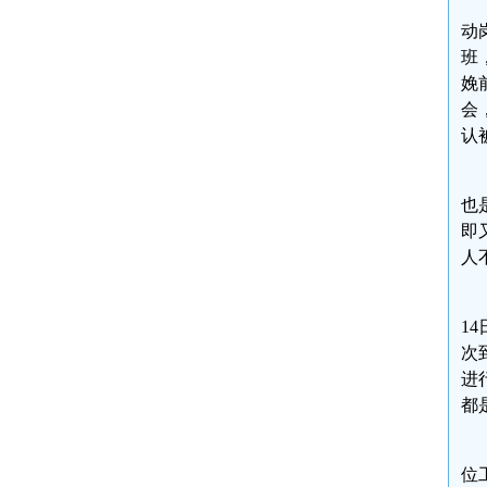
动
班
娩
会
认
也
即
人
1
次
进
都
位