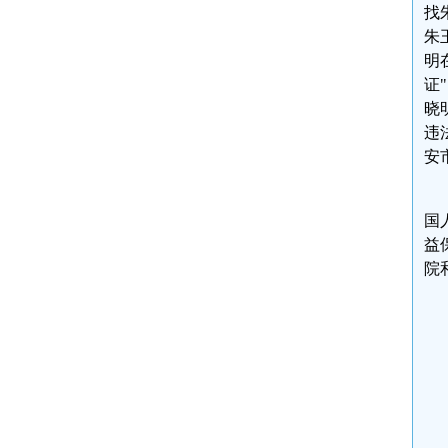
找
朱
明
证
晓
违
安
国
益
院