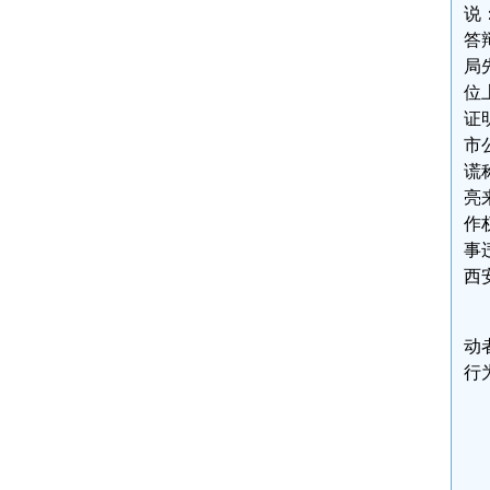
说
答
局
位
证
市
谎
亮
作
事
西
动
行