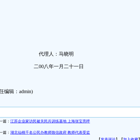
代理人：马晓明
二00八年一月二十一日
任编辑：admin)
一篇：
江苏企业家访民被关民兵训练基地 上海张宝亮呼
一篇：
湖北仙桃千名公民办教师致信政府 教师代表受监
【
发表评论
】【
加入收藏