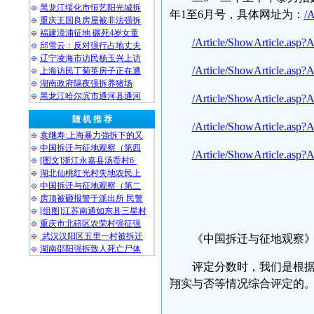
黑龙江绥化市恒艺阳光城拆
年1至6月号，具体网址为：
/A
重庆王国良房屋被非法强拆
福建漳浦征地 碾死4岁女童
/Article/ShowArticle.asp?
邱雪云：反对强行占地丈夫
辽宁凌海市访民杨玉兴上访
/Article/ShowArticle.asp?
上海访民丁菊英房子正在遭
湖南政府隔夜强拆养猪场
黑龙江哈尔滨市通河县通河
/Article/ShowArticle.asp?
随 机 推 荐
/Article/ShowArticle.asp?
袁继寿:上海暴力強拆下的又
中国拆迁与征地观察（第四
/Article/ShowArticle.asp?
[图文]浙江永嘉县汤岙村6·
湖北仙桃红光村失地农民上
中国拆迁与征地观察（第二
房顶被砸报警于派出所 民警
[组图]江苏南通如东县三星村
重庆市北碚区农荣村强征强
武汉汉阳区五里一村被拆迁
《中国拆迁与征地观察
湖南邵阳强拆致人死亡尸体
评定分数时，我们是根
翔实与否等情况综合评定的