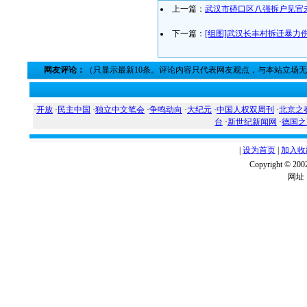
上一篇：
武汉市硚口区八强拆户见官
下一篇：
[组图]武汉长丰村拆迁暴力
网友评论：
（只显示最新10条。评论内容只代表网友观点，与本站立场
·
开放
·
民主中国
·
独立中文笔会
·
争鸣动向
·
大纪元
·
中国人权双周刊
·
北京之
台
·
新世纪新闻网
·
德国之
|
设为首页
|
加入收
Copyright ©
网址：w