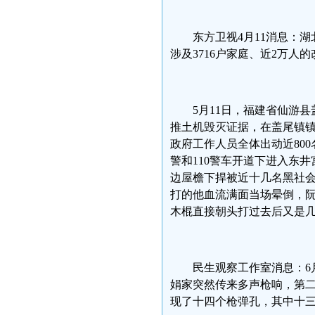
东方卫视4月11消息：
涉及3716户家庭、近2万
5月11日，福建省仙游
推土机毁灭证据，在盖尾镇
政府工作人员全体出动近800
警和110警车开道下进入东
边屋檐下捍被近十几名黑社
打的他血流满面当场晕倒，阮
木棍直接朝头打过去后又是
民生观察工作室消息：6
娟家突然传来多声枪响，第
现了十四个枪弹孔，其中十