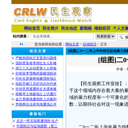
网站首页
民生简介
民生动态
新闻稿
维权经历
个人文
站内搜索：
您当前所在的位置：
网站主页
>
征地拆迁
> 正文
[组图]二0一二年上半年拆迁征地暴力指
相 关 文 章
严晓燕因拆迁安置房问题维
[组图]
强拆受害者李郑红女儿坠楼
浙江八九运动受害人士薛振
作者：民
封尧良李雪梅房屋被强拆诉
司长生房屋耕地被强拆强占
【民生观察工作室按】
徐廷芬被江北区信访办约谈
许珍意房屋遭拆丈夫遗体被
于这个领域内存在着大量的
程晓琴土地被强占上访遭打
域的暴力程度有一个可量化
金兰养殖场遭强拆上访被刑
数，以期待社会对这一现象
李朝惠合法承包地遭强占并
最 新 热 门
北京一民宅深夜遭强拆 住户
中国拆迁与征地观察（第三
二0一二年上半年暴力指