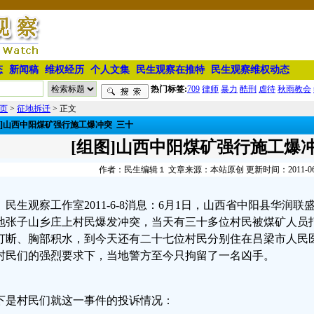
态
新闻稿
维权经历
个人文集
民生观察在推特
民生观察维权动态
热门标签:
709
律师
暴力
酷刑
虐待
秋雨教会
页
>
征地拆迁
> 正文
图]山西中阳煤矿强行施工爆冲突 三十
[组图]山西中阳煤矿强行施工爆
作者：民生编辑１ 文章来源：本站原创 更新时间：2011-06-08
民生观察工作室2011-6-8消息：6月1日，山西省中阳县华润
地张子山乡庄上村民爆发冲突，当天有三十多位村民被煤矿人员
打断、胸部积水，到今天还有二十七位村民分别住在吕梁市人民
村民们的强烈要求下，当地警方至今只拘留了一名凶手。
下是村民们就这一事件的投诉情况：