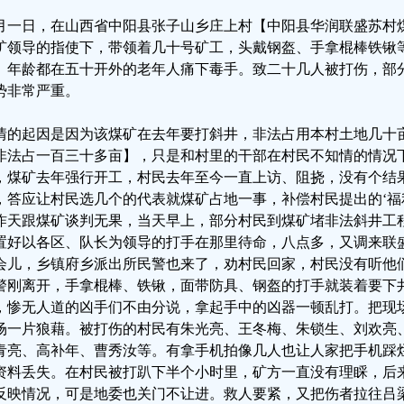
月一日，在山西省中阳县张子山乡庄上村【中阳县华润联盛苏村
矿领导的指使下，带领着几十号矿工，头戴钢盔、手拿棍棒铁锹
、年龄都在五十开外的老年人痛下毒手。致二十几人被打伤，部
势非常严重。
情的起因是因为该煤矿在去年要打斜井，非法占用本村土地几十
非法占一百三十多亩】，只是和村里的干部在村民不知情的情况
，煤矿去年强行开工，村民去年至今一直上访、阻挠，没有个结
，答应让村民选几个的代表就煤矿占地一事，补偿村民提出的‘福
昨天跟煤矿谈判无果，当天早上，部分村民到煤矿堵非法斜井工
置好以各区、队长为领导的打手在那里待命，八点多，又调来联
会儿，乡镇府乡派出所民警也来了，劝村民回家，村民没有听他
警刚离开，手拿棍棒、铁锹，面带防具、钢盔的打手就装着要下
，惨无人道的凶手们不由分说，拿起手中的凶器一顿乱打。把现
场一片狼藉。被打伤的村民有朱光亮、王冬梅、朱锁生、刘欢亮
青亮、高补年、曹秀汝等。有拿手机拍像几人也让人家把手机踩
资料丢失。在村民被打趴下半个小时里，矿方一直没有理睬，后
反映情况，可是地委也关门不让进。救人要紧，又把伤者拉往吕