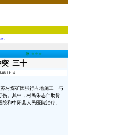
test
荐
★★★
冲突 三十
 11:14
联盛苏村煤矿因强行占地施工，与
打伤。其中，村民朱志仁肋骨
医院和中阳县人民医院治疗。