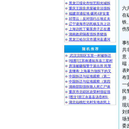
黑龙江绥化市恒艺阳光城拆
六
重庆王国良房屋被非法强拆
福建漳浦征地 碾死4岁女童
在
邱雪云：反对强行占地丈夫
铁
辽宁凌海市访民杨玉兴上访
伤
上海访民丁菊英房子正在遭
湖南政府隔夜强拆养猪场
黑龙江哈尔滨市通河县通河
事
随 机 推 荐
共
武汉汉阳区五里一村被拆迁
意
[组图]江苏南通如东县三星村
端
房顶被砸报警于派出所 民警
表
袁继寿:上海暴力強拆下的又
中国拆迁与征地观察（第二
布
中国拆迁与征地观察（第四
一
湖南邵阳强拆致人死亡尸体
民
重庆市北碚区农荣村强征强
[图文]浙江永嘉县汤岙村6·
井
湖北仙桃红光村失地农民上
现
刘
场
委