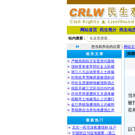
网站首页
民生简介
民生动
站内搜索：
您当前所在的位置：
网站主
[组
相 关 文 章
严晓燕因拆迁安置房问题维
强拆受害者李郑红女儿坠楼
浙江八九运动受害人士薛振
封尧良李雪梅房屋被强拆诉
司长生房屋耕地被强拆强占
徐廷芬被江北区信访办约谈
许珍意房屋遭拆丈夫遗体被
当
程晓琴土地被强占上访遭打
被
金兰养殖场遭强拆上访被刑
在
李朝惠合法承包地遭强占并
最 新 热 门
北京一民宅深夜遭强拆 住户
以
中国拆迁与征地观察（第三