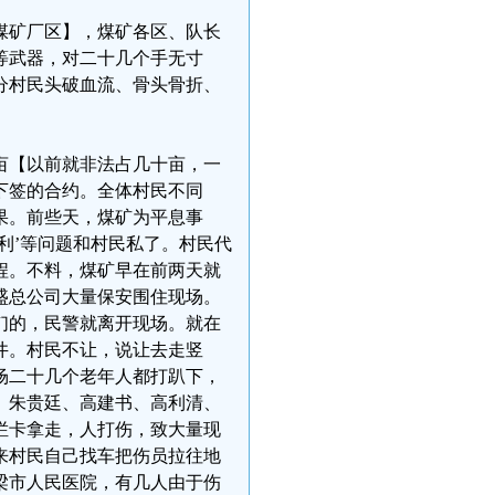
煤矿厂区】，煤矿各区、队长
等武器，对二十几个手无寸
分村民头破血流、骨头骨折、
亩【以前就非法占几十亩，一
下签的合约。全体村民不同
果。前些天，煤矿为平息事
利’等问题和村民私了。村民代
程。不料，煤矿早在前两天就
盛总公司大量保安围住现场。
们的，民警就离开现场。就在
井。村民不让，说让去走竖
场二十几个老年人都打趴下，
、朱贵廷、高建书、高利清、
烂卡拿走，人打伤，致大量现
来村民自己找车把伤员拉往地
梁市人民医院，有几人由于伤