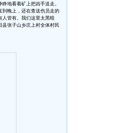
睁睁地看着矿上把凶手送走。
直到晚上，还在查送伤员走的
有人管有。我们这里太黑暗
阳县张子山乡庄上村全体村民