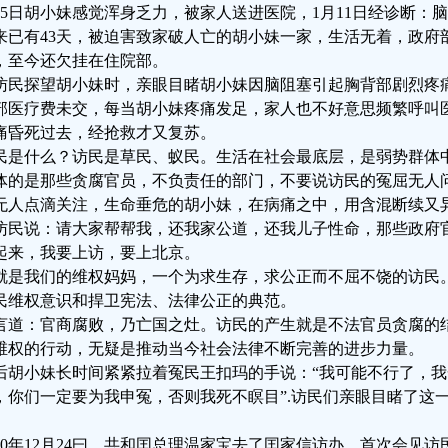
月5日胡小妹感觉浑身乏力，被家人送进医院，1月11日经诊断：脑
来已有43天，被迫害致家破人亡的胡小妹一家，生活无着，政府
，至今还欠挂在住院部。
访民探望胡小妹时，亲眼目睹胡小妹因脑阻塞引起胸背部剧烈疼
部医疗费未交，每当胡小妹疼痛发足，家人也不好意思频繁呼叫
痛昏死过去，经抢救才又复苏。
民是什么？访民是草民、蚁民。生活在社会最底层，是弱势群体
体的是那些贪腐官员，不负责任的部门，不要说访民的冤屈无人
无人点滴关注，生命垂危的胡小妹，在病痛之中，用含混断续又
访民说：请大家帮帮我，还我家公道，还我儿子性命，那些政府
起来，我要上访，要上北京。
就是我们的维权妈妈，一个为求生存，求公正而不屈不饶的访民
民维权意识和捍卫宪法、法律公正的典范。
言道：官商腐败，乃亡国之灶。访民的产生就是不法官员贪腐的
维权的行动，无疑是推动当今社会法律不断完善的进步力量。
后胡小妹长时间紧紧拉着冤民王扣玛的手说：“我可能不行了，
，你们一定要为我申冤，否则我死不瞑目”.访民们亲眼目睹了这
。
010年12月24曰，共和囯总理温家宝去了囯家信访办，首次会见