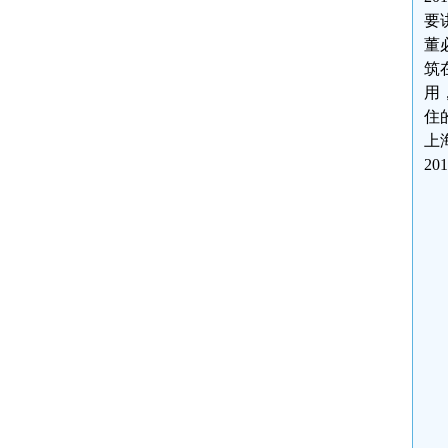
要
董
筑
用
住
上
20