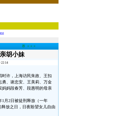
test
荐
★★★
母亲胡小妹
2:14
四时许，上海访民朱政、王扣
志勇、谢忠安、王美莉、万金
权妈妈段春芳、段惠明的母亲
年1月2日被徒刑释放（一年
的释放之日，日夜盼望女儿自由