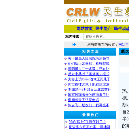
网站首页
民生简介
民生动
站内搜索：
您当前所在的位置：
网站主
[图
相 关 文 章
关于最高人民法院两届领导
他们给上帝奉献，检察院说
紫阳逝世二十多载，还在让
反对中共以「案外案」模式
夫妻上访19年 酒驾压死儿子
周世锋律师就于凯案致北京
李翘楚于3月31日从北京前往
玛
国家展现出来的画面看了让
德
李翘楚最高法院申诉
胡
陈云飞：朋友们，我再也不
自
最 新 热 门
半
我的“囚徒”生涯何时了？
的
彻查张六毛死亡案、异地司