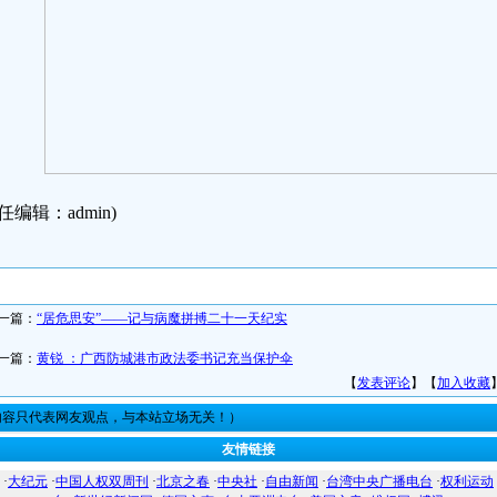
任编辑：admin)
一篇：
“居危思安”——记与病魔拼搏二十一天纪实
一篇：
黄锐 ：广西防城港市政法委书记充当保护伞
【
发表评论
】【
加入收藏
内容只代表网友观点，与本站立场无关！）
友情链接
·
大纪元
·
中国人权双周刊
·
北京之春
·
中央社
·
自由新闻
·
台湾中央广播电台
·
权利运动