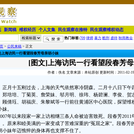
态
新闻稿
维权经历
个人文集
民生观察在推特
民生观察维权动态
热门标签:
709
律师
暴力
酷刑
虐待
秋雨教会
页
>
公民来稿
> 正文
文]上海访民一行看望段春芳母亲胡小妹
[图文]上海访民一行看望段春芳
作者：佚名 文章来源：本站原创 更新时间：2011-02-19 2
正月十五刚过去，上海的天气依然寒冷阴森。二月十八日下午
、郑培培、丁菊英、詹荣妹、邬月明、徐玮、杨碧澜、李俊、贺
、顾倩珏、胡福庆、朱黎斌等一行前往黄浦区中心医院，探望维
小妹。
2007年以来段家一家上访相继三条人命被迫害致死。段春芳2011
）。原来和睦美满的一家变成了苦难深重的“冤屈之家”。段春芳
胡小妹年迈憔悴的身体再也支撑不住了。