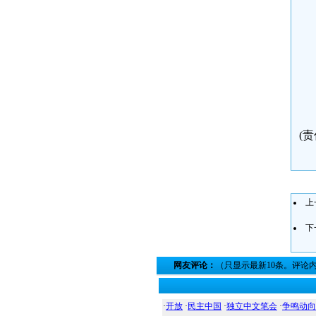
(责
上
下
网友评论：
（只显示最新10条。评论
·
开放
·
民主中国
·
独立中文笔会
·
争鸣动向