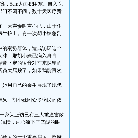
瘫，5cm大面积阻塞。自入院
部门不闻不问，数十天医疗费
痛，大声惨叫声不已，由于住
医生护士。有一次胡小妹急剖
中的弱势群体，造成访民这个
问津，那胡小妹已病入膏肓，
异常坚定的语音对前来探望的
官员太腐败了，如果我能再次
。她用自己的余生展现了现代
结果。胡小妹同众多访民的依
我一家为上访已有三人被迫害致
一况情，内心流下了辛酸的眼
访民给人的一个重要启示。政府