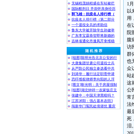
无锡程茂娟程盛在车站被拦
1
国际酷刑日 齐崇怀亲身经历
以
郭飞雄：抗疫名人排行榜（
用
抗疫名人排行榜（第二部分
一个退役女兵的求助信
在
鲁东大学被开除学生孙健举
院
广东李宝霖恭贺即将新婚的
腹
吉林省通化市逢凤芹拿维稳
访
随 机 推 荐
群
[组图]陈明光告北京公安的行
也
大唐集团甘肃公司退役士兵
众
从严防公民独立参选看中共
刘涛华：履行法定职责申请
站
恐吓维权律师李向阳的人浮
这
[图文]靳光明：关于房屋强制
公
[组图]湖北钟祥一农家饭庄主
张建中：中国天津黑暗吗？
常
江苏沭阳：强占基本农田3
法
闯新华门冤民处境堪忧 重庆
最
死
泪
2