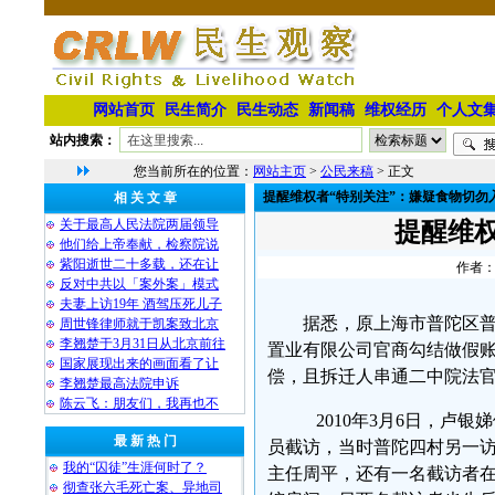
网站首页
民生简介
民生动态
新闻稿
维权经历
个人文
站内搜索：
您当前所在的位置：
网站主页
>
公民来稿
> 正文
提醒维权者“特别关注”：嫌疑食物切勿
相 关 文 章
关于最高人民法院两届领导
提醒维
他们给上帝奉献，检察院说
紫阳逝世二十多载，还在让
作者：
反对中共以「案外案」模式
夫妻上访19年 酒驾压死儿子
据悉，原上海市普陀区普
周世锋律师就于凯案致北京
李翘楚于3月31日从北京前往
置业有限公司官商勾结做假
国家展现出来的画面看了让
偿，且拆迁人串通二中院法
李翘楚最高法院申诉
陈云飞：朋友们，我再也不
2010年3月6日，卢
最 新 热 门
员截访，当时普陀四村另一
我的“囚徒”生涯何时了？
主任周平，还有一名截访者
彻查张六毛死亡案、异地司