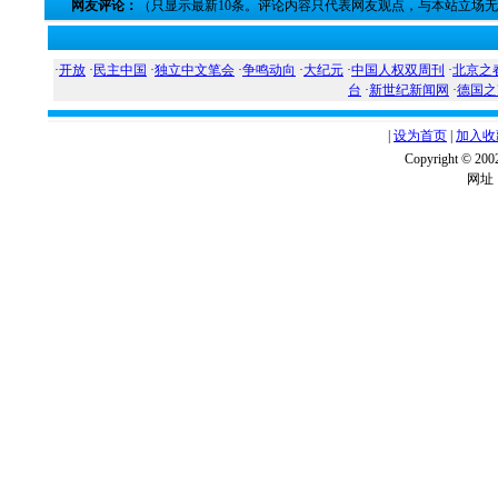
网友评论：
（只显示最新10条。评论内容只代表网友观点，与本站立场
·
开放
·
民主中国
·
独立中文笔会
·
争鸣动向
·
大纪元
·
中国人权双周刊
·
北京之
台
·
新世纪新闻网
·
德国之
|
设为首页
|
加入收
Copyright ©
网址：w