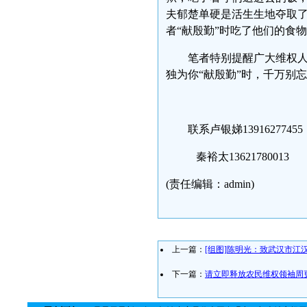
夫郁楚单硬是活生生地夺取
者“献殷勤”时吃了他们的食
笔者特别提醒广大维权人
独为你“献殷勤”时，千万别忘
联系卢银娣13916277455
秦裕太13621780013 
(责任编辑：admin)
上一篇：
[组图]陈明光：致武汉市江
下一篇：
请立即释放农民维权领袖周