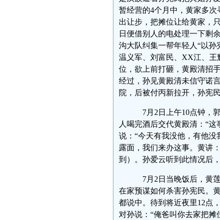
暂经营的4个月中，黄家多次
出让步，把摊位让给黄家，只
日便借别人的电处理一下剩余
沟大队纠集一帮年轻人“以孙
温义军、刘富民、XX江、王
位，欲上前打砸，黄殿清招手
经过，孙见黄殿清未信守诺
院，后被付丙新拉开，孙
7月2日上午10点钟，
人喝完酒后交代黄殿清：“这
说：“今天有我没他，有他没
露面，我们来办这事。黄讲：
到）。孙爱云听到此情况后
7月2日当晚饭后，黄
在家预谋如何杀害孙宪民。黄
都说中。待到将近夜里12点
对孙说：“俺爸叫你去家把摊