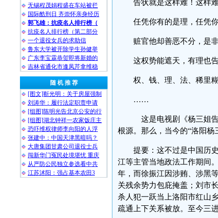
告状就是这样难！这
无锡程茂娟程盛在车站被拦
国际酷刑日 齐崇怀亲身经历
任凭你有的是理，任
郭飞雄：抗疫名人排行榜（
抗疫名人排行榜（第二部分
一个退役女兵的求助信
赃官他却善恶不分，
鲁东大学被开除学生孙健举
广东李宝霖恭贺即将新婚的
这权势能遮天，有理
吉林省通化市逢凤芹拿维稳
权、钱、理、法、稀里
随 机 推 荐
[图文]靳光明：关于房屋强制
……
刘涛华：履行法定职责申请
[组图]陈明光告北京公安的行
这是电视剧《杨三姐告
[组图]湖北钟祥一农家饭庄主
恐吓维权律师李向阳的人浮
根源。那么，当今的“洛阳
张建中：中国天津黑暗吗？
大唐集团甘肃公司退役士兵
提要：这不过是中国历
闯新华门冤民处境堪忧 重庆
江等主管当地政法工作期间。1
从严防公民独立参选看中共
江苏沭阳：强占基本农田3
年，而徐振江因涉贿、涉黑
关残余势力包庇掩盖；刘市
杀人犯一跃当上洛阳市红山乡
疏通上下关系被放。至今