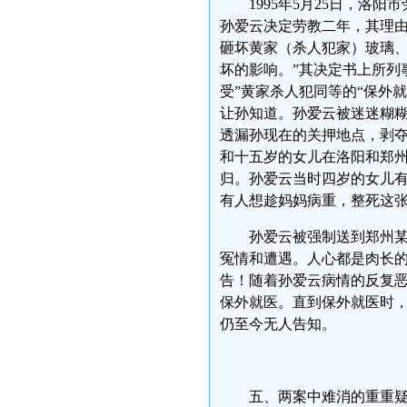
1995年5月25日，洛
孙爱云决定劳教二年，其理由
砸坏黄家（杀人犯家）玻璃
坏的影响。”其决定书上所列
受”黄家杀人犯同等的“保外
让孙知道。孙爱云被迷迷糊
透漏孙现在的关押地点，剥夺
和十五岁的女儿在洛阳和郑
归。孙爱云当时四岁的女儿
有人想趁妈妈病重，整死
孙爱云被强制送到郑州
冤情和遭遇。人心都是肉长
告！随着孙爱云病情的反复
保外就医。直到保外就医时
仍至今无人告知。
五、两案中难消的重