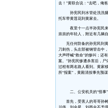
去！”黄联合说：“去吧，
孙宪民到水管处洗洗腿
托车带黄莲花到黄家去
夜里十一点半孙宪民来
祟祟的年轻人，附近有几
无任何防备的孙宪民到
刀刺伤，头左部被钢管击中
大声呼喊“救命”的惨叫；还
案。”孙宪民惨遭杀害后，尸
过程有两名路人看到。黄家移
所“报案”，黄殿清按事先预
二、公安机关的“怪
首先，受害人的哥哥孙
川伟、刘金星、刘西金不予