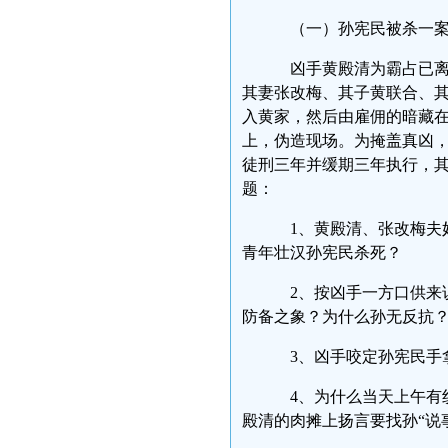
（一）孙宪民被杀一
凶手黄殿清为霸占已离婚
其妻张改梅、其子黄联合、
入黄家，然后由雇佣的暗藏
上，伪造现场。为掩盖真凶，
徒刑三年并缓期三年执行，
题：
1、黄殿清、张改梅夫妇
青年壮汉孙宪民杀死？
2、按凶手一方口供来说
防备之象？为什么孙无反抗
3、凶手咬定孙宪民手
4、为什么当天上午有
殿清的肉摊上扬言要找孙“