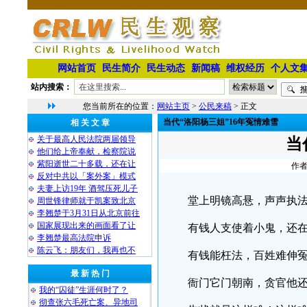
网站首页
民生简介
民生动态
新闻稿
维权经历
个人文
站内搜索：
您当前所在的位置：
网站主页
>
公民来稿
> 正文
当代“洛阳杨三姐”16年冤情难雪
相 关 文 章
关于最高人民法院两届领导
当
他们给上帝奉献，检察院说
紫阳逝世二十多载，还在让
作者
反对中共以「案外案」模式
夫妻上访19年 酒驾压死儿子
堂上明镜高悬，声声
周世锋律师就于凯案致北京
李翘楚于3月31日从北京前往
国家展现出来的画面看了让
有钱人支使着小鬼，
李翘楚最高法院申诉
陈云飞：朋友们，我再也不
有钱能枉法，百姓难
最 新 热 门
衙门它门朝南，贪官
我的“囚徒”生涯何时了？
彻查张六毛死亡案、异地司