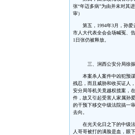
张“年迈多病”为由并未对其
审）
第五，1994年3月，
市人大代表全会会场喊冤、告
1日张仍被释放。
三、涧西公安分局徐
本案杀人案件中凶犯预
残忍，而且威胁和收买证人
安分局等机关竟越权揽案，在
件，故又引起受害人家属孙爱
的干预下移交中级法院搞一
去向。
在光天化日之下的中级
人哥哥被打的满脸是血，眼