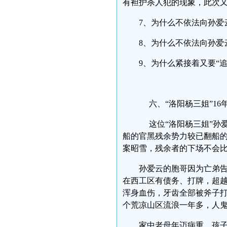
有袒护杀人犯的现象，此次
7、为什么不依法向孙
8、为什么不依法向孙
9、为什么紧接着又要
六、“洛阳杨三姐”1
这位“洛阳杨三姐”孙
船的官黑残余势力较已翻船
案昭雪，残余者的下场不
孙爱云的胞哥因为亡弟告
在西工区有债务、打牌，超越
浑身血伤，牙齿全部被斧子
个荒凉山区流浪一年多，
家中老母年迈病重，孩子