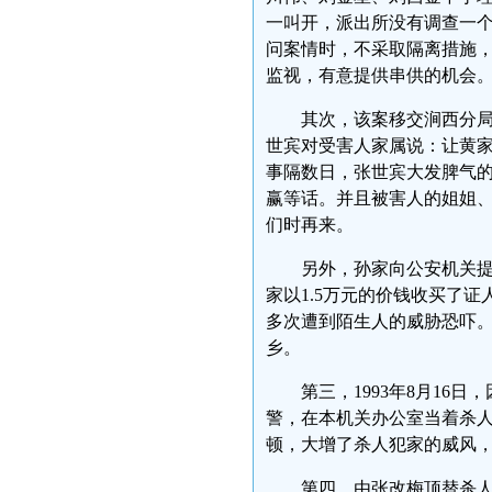
一叫开，派出所没有调查一个
问案情时，不采取隔离措施
监视，有意提供串供的机
其次，该案移交涧西分
世宾对受害人家属说：让黄家
事隔数日，张世宾大发脾气
赢等话。并且被害人的姐姐
们时再来。
另外，孙家向公安机关
家以1.5万元的价钱收买了
多次遭到陌生人的威胁恐吓
乡。
第三，1993年8月1
警，在本机关办公室当着杀
顿，大增了杀人犯家的威
第四，由张改梅顶替杀