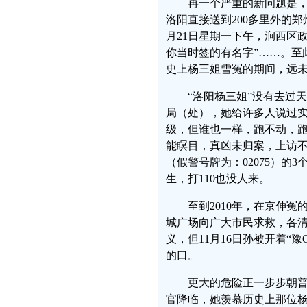
再一个严重的新问题是
洛阳直接送到200多里外的郑
月21日星期一下午，涧西区
你当时签的有名字”……。至
史上杨三姐雪冤的期间，远
“洛阳杨三姐”没有去过
局（处），她给许多人说过
级，但谁也一样，跑不动，
能瞑目，真凶未归案，上访不能
（假警号牌为：02075）
生，打110也没人来。
至到2010年，在京伸
城广场向广大市民求救，各
义，但11月16日孙被开着“
的口。
更大的危险正一步步朝
官降临，她羡慕历史上那位