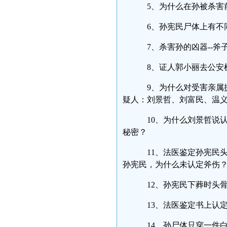
5、为什么在孙被杀害
6、孙宪民尸体上有
7、杀害孙的凶器--
8、证人郭小丽去公安
9、为什么对受害亲属
疑人：刘景哲、刘富民、温
10、为什么刘景哲说
秘密？
11、法医鉴定孙宪民
孙宪民，为什么未认定斧
12、孙宪民下葬时头
13、法医鉴定书上认
14、孙尸体只穿一件