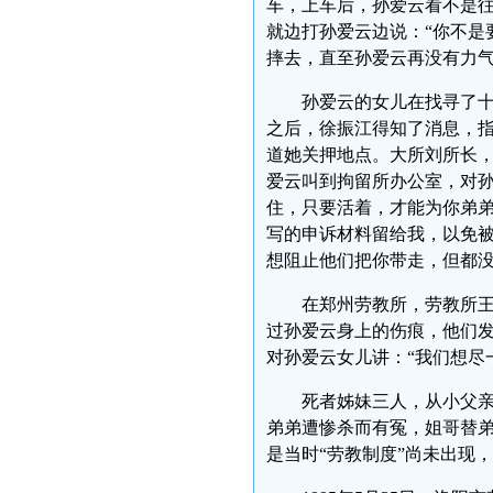
车，上车后，孙爱云看不是
就边打孙爱云边说：“你不是
摔去，直至孙爱云再没有力
孙爱云的女儿在找寻了
之后，徐振江得知了消息，
道她关押地点。大所刘所长，
爱云叫到拘留所办公室，对孙
住，只要活着，才能为你弟
写的申诉材料留给我，以免
想阻止他们把你带走，但都
在郑州劳教所，劳教所
过孙爱云身上的伤痕，他们
对孙爱云女儿讲：“我们想
死者姊妹三人，从小父
弟弟遭惨杀而有冤，姐哥替
是当时“劳教制度”尚未出