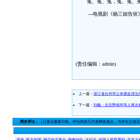
冤、冤、冤，冤、冤
---电视剧《杨三姐
(责任编辑：admin)
上一篇：
浙江省台州市公布查处违法
下一篇：
刘巍：北京野靖环等人再次
网友评论：
（只显示最新10条。评论内容只代表网友观点，与本站立场
·
开放
·
民主中国
·
独立中文笔会
·
争鸣动向
·
大纪元
·
中国人权双周刊
·
北京之