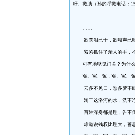
吁、救助（孙的呼救电话：15
……
欲哭泪已干，欲喊声
紧紧抓住了亲人的手
可有地狱鬼门关？为
冤、冤、冤，冤、冤
云多不见日，愁多梦
淘干这洛河的水，洗
百姓浑身都是理，告
难道说钱权比理大，