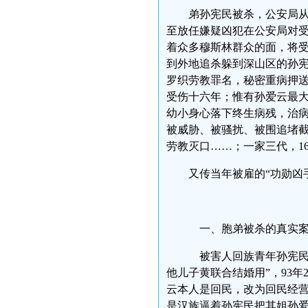
弟孙宪民被杀，公安局
至放任嫌疑凶犯在公安局对
着众多穆斯林群众的面，将
到外地追杀躲到深山区的孙
罗织劳教罪名，秘密重病押
受伤十六年；惟有孙爱云最大
幼小身心落下终生病残，治病
被威胁、被骚扰、被围追堵
劳教灭口……；一家三代，
又传当年被雇的“功勋
一、胞弟被杀的真
被害人回族青年孙宪民生
他儿子黄联合结婚用”，93
云本人是回民，改为回民经
是汉族逼着孙宪民把其姐孙