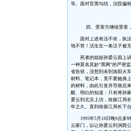
等。面对官黑勾结，法院偏
四、受害方继续受害
面对上述有法不依，执
地不答！活生生一条汉子被
死者的姐姐孙爱云因上
一种莫名其妙“黑网”的严密
省告状，没想到未到洛阳火车
材料、笔记本，竟不要她身
的材料，由此引发并导致后来
醒、明白的知道：只有将孙家
爱云到北京上访，徐振江局
年之久。直到徐振江局长下
1995年5月18日晚
云家门，以让孙爱云到涧西