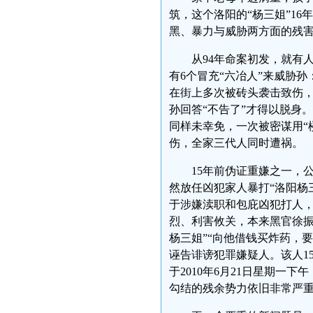
筑，这个洛阳的“杨三姐”1
黑、暴力与威胁两方面的
从94年命案初发，就有
有6个冒充“六冶人”来威胁孙
在街上多次被砖头袭击致伤，
孙回答“不告了”才得以脱身。
同样未幸免，一次被密谋用“
伤，全家三代人同时遭祸
15年前伪证重嫌之一，公
然放任凶犯家人暴打“洛阳杨
于涉嫌渎职和包庇凶犯打人，
烈、利害攸关，本来黑官徐振
杨三姐”“向他借钱买炸药，
诬告诽谤犯罪嫌疑人。该人1
于2010年6月21日星期
勾结的残余势力依旧非常