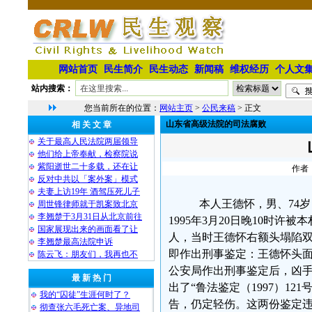
网站首页
民生简介
民生动态
新闻稿
维权经历
个人文
站内搜索：
您当前所在的位置：
网站主页
>
公民来稿
> 正文
山东省高级法院的司法腐败
相 关 文 章
关于最高人民法院两届领导
他们给上帝奉献，检察院说
紫阳逝世二十多载，还在让
作者：
反对中共以「案外案」模式
夫妻上访19年 酒驾压死儿子
本人王德怀，男、74岁
周世锋律师就于凯案致北京
李翘楚于3月31日从北京前往
1995年3月20日晚10时
国家展现出来的画面看了让
人，当时王德怀右额头塌陷
李翘楚最高法院申诉
即作出刑事鉴定：王德怀头面
陈云飞：朋友们，我再也不
公安局作出刑事鉴定后，凶
最 新 热 门
出了“鲁法鉴定（1997）12
我的“囚徒”生涯何时了？
告，仍定轻伤。这两份鉴定
彻查张六毛死亡案、异地司