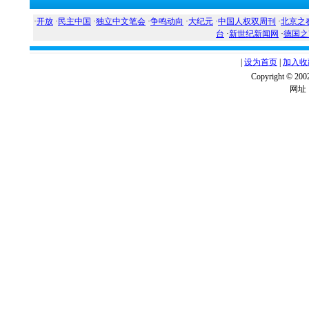
·
开放
·
民主中国
·
独立中文笔会
·
争鸣动向
·
大纪元
·
中国人权双周刊
·
北京之
台
·
新世纪新闻网
·
德国之
|
设为首页
|
加入收
Copyright ©
网址：w