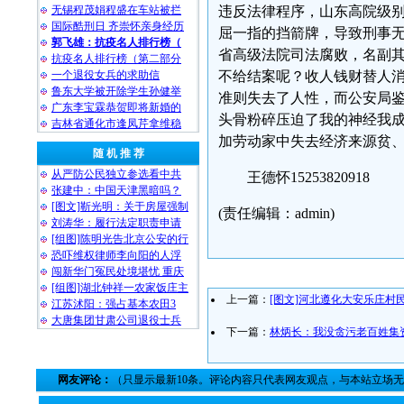
无锡程茂娟程盛在车站被拦
违反法律程序，山东高院级
国际酷刑日 齐崇怀亲身经历
屈一指的挡箭牌，导致刑事
郭飞雄：抗疫名人排行榜（
省高级法院司法腐败，名副其
抗疫名人排行榜（第二部分
一个退役女兵的求助信
不给结案呢？收人钱财替人
鲁东大学被开除学生孙健举
准则失去了人性，而公安局鉴
广东李宝霖恭贺即将新婚的
头骨粉碎压迫了我的神经我
吉林省通化市逢凤芹拿维稳
加劳动家中失去经济来源贫
随 机 推 荐
从严防公民独立参选看中共
王德怀15253820918
张建中：中国天津黑暗吗？
[图文]靳光明：关于房屋强制
(责任编辑：admin)
刘涛华：履行法定职责申请
[组图]陈明光告北京公安的行
恐吓维权律师李向阳的人浮
闯新华门冤民处境堪忧 重庆
[组图]湖北钟祥一农家饭庄主
上一篇：
[图文]河北遵化大安乐庄村
江苏沭阳：强占基本农田3
大唐集团甘肃公司退役士兵
下一篇：
林炳长：我没贪污老百姓集
网友评论：
（只显示最新10条。评论内容只代表网友观点，与本站立场