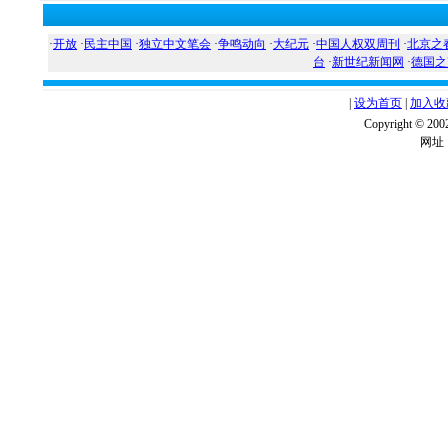
·
开放
·
民主中国
·
独立中文笔会
·
争鸣动向
·
大纪元
·
中国人权双周刊
·
北京之
台
·
新世纪新闻网
·
德国之
|
设为首页
|
加入收
Copyright ©
网址：w