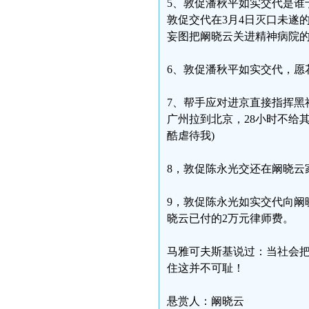
5、敦促潘秋平如实交代是谁
敦促交代在3月4日灭口未遂
妄图把阚晓云关进精神病院
6、敦促潘秋平如实交代，愿
7、帮手应对进京直接指挥黑
广州拉到北京，28小时不给
酷虐待我)
8，敦促陈永光交还在阚晓云
9，敦促陈永光如实交代向阚
晓云已付的2万元律师费。
马雅可夫斯基说过：当社会
住这并不可耻！
悬赏人：阚晓云