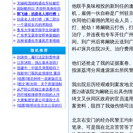
无锡程茂娟程盛在车站被拦
他联手臭味相投的新到任的
国际酷刑日 齐崇怀亲身经历
机，雇佣一伙自称是广州驻
郭飞雄：抗疫名人排行榜（
抗疫名人排行榜（第二部分
伙同他们雇佣的黑社会人员，于
一个退役女兵的求助信
打、抢劫！将阚晓云打伤，
鲁东大学被开除学生孙健举
治疗，并连夜包专车开往广州
广东李宝霖恭贺即将新婚的
吉林省通化市逢凤芹拿维稳
间。到广州后将阚哓云送到广
科47床共住院20天。治疗
随 机 推 荐
刘涛华：履行法定职责申请
江苏沭阳：强占基本农田3
他们还抢走了我的证据案卷、
张建中：中国天津黑暗吗？
指派荔湾分局逢源派出所民
闯新华门冤民处境堪忧 重庆
[组图]湖北钟祥一农家饭庄主
[图文]靳光明：关于房屋强制
我出院后历经艰难到案发地北
从严防公民独立参选看中共
图2)请该院为阚晓云出具伤
恐吓维权律师李向阳的人浮
绮文又伙同区政府的官员滥
大唐集团甘肃公司退役士兵
[组图]陈明光告北京公安的行
案资料，阻挡了我做伤情司
北京右安门的经办民警王均
笔录。可是我在北京苦苦等了