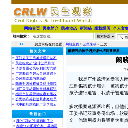
网站首页
民生简介
民生动态
新闻稿
维权经历
个人文
站内搜索：
您当前所在的位置：
网站主页
>
公民来稿
> 正文
阚晓云的孩子因拒课外培训遭报复
相 关 文 章
厦门公民王秀英遭遇司法不
阚
关注组发起“全球公民和你
请以尊重公民权利的方式鼓
作
广东顺德李碧云自述遭遇不
公民郭贤源的求助信
我是广州荔湾区受害人
陈道财因维权被关精神病院
江辉骗我孩子培训，被我孩
浙江公民胡素珍被粗暴截访
孩子进行迫害，我孩子被迫
福州市长吴贤德纵容对维权
公民杨彩英叙述其家庭成员
狱中酷刑致残的广东李碧云
多次报案逢源派出所，但他
工委书记双重身份出场，软
最 新 热 门
文，他滥用权力将我定为重
我的“囚徒”生涯何时了？
彻查张六毛死亡案、异地司