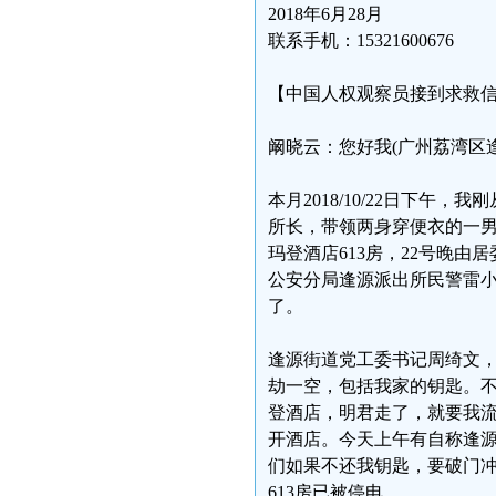
2018年6月28月
联系手机：15321600676
【中国人权观察员接到求救
阚晓云：您好我(广州荔湾区逢源
本月2018/10/22日下
所长，带领两身穿便衣的一男
玛登酒店613房，22号晚
公安分局逢源派出所民警雷
了。
逢源街道党工委书记周绮文
劫一空，包括我家的钥匙。
登酒店，明君走了，就要我
开酒店。今天上午有自称逢
们如果不还我钥匙，要破门
613房已被停电。