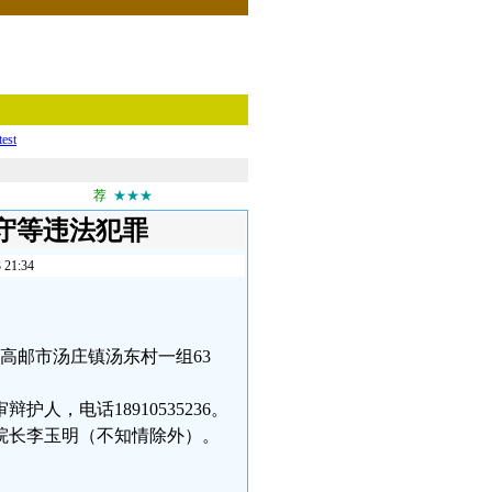
test
荐
★★★
守等违法犯罪
1:34
苏省高邮市汤庄镇汤东村一组63
，电话18910535236。
院长李玉明（不知情除外）。