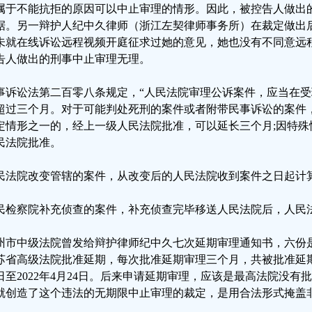
属于不能抗拒的原因可以中止审理的情形。因此，被控告人做出
据。另一辩护人纪中久律师（浙江左契律师事务所）在裁定做出
未就在线诉讼远程视频开庭征求过她的意见，她也没有不同意远
告人做出的刑事中止审理无理。
事诉讼法第二百零八条规定，“人民法院审理公诉案件，应当在
超过三个月。对于可能判处死刑的案件或者附带民事诉讼的案件
定情形之一的，经上一级人民法院批准，可以延长三个月;因特殊
民法院批准。
民法院改变管辖的案件，从改变后的人民法院收到案件之日起计
民检察院补充侦查的案件，补充侦查完毕移送人民法院后，人民
州市中级法院曾发给辩护律师纪中久七次延期审理通知书，六份
苏省高级法院批准延期，每次批准延期审理三个月，共被批准延期审理
4日至2022年4月24日。后来申请延期审理，应该是最高法院没
就创造了这个违法的无期限中止审理的裁定，是用合法形式掩盖