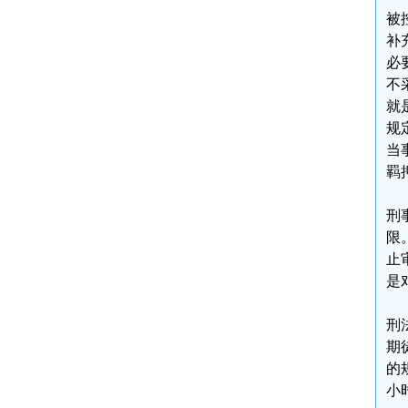
被
补
必
不
就
规
当
羁
刑
限
止
是
刑
期
的
小