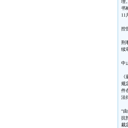
理
书
1
控
刑
续
中
《
规
件
法
“
抗
裁