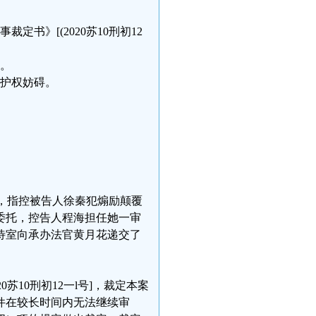
书》[(2020苏10刑初12
。
。
辩护权妨碍。
诉书，指控被告人徐秦犯煽励颠覆
委托，控告人程海担任她一审
接待室向承办法官黄月花递交了
0苏10刑初12一l号]，裁定本案
件在较长时间内无法继续审