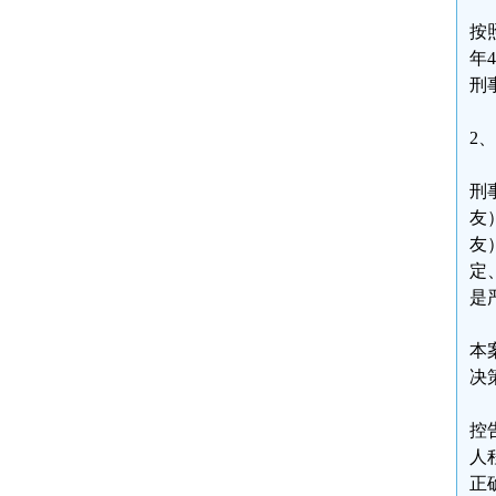
按
年
刑
2
刑
友
友
定
是
本
决
控
人
正