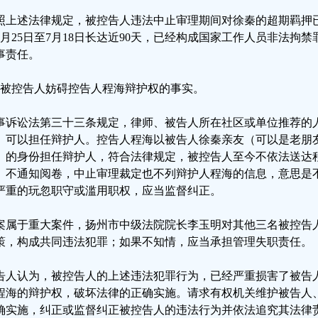
照上述法律规定，被控告人违法中止审理期间对徐秦的超期羁押已经
4月25日至7月18日长达近90天，已经构成国家工作人员非法拘
事责任。
、被控告人妨碍控告人程海辩护权的事实。
事诉讼法第三十三条规定，律师、被告人所在社区或单位推荐的
）可以担任辩护人。控告人程海以被告人徐秦亲友（可以是老朋
）的身份担任辩护人，符合法律规定，被控告人至今不依法送达
、不通知阅卷，中止审理裁定也不列辩护人程海的信息，意思是
严重的玩忽职守或滥用职权，应当监督纠正。
案属于重大案件，扬州市中级法院院长李玉明对其他三名被控告
策，构成共同违法犯罪；如果不知情，应当承担管理失职责任。
告人认为，被控告人的上述违法犯罪行为，已经严重损害了被告
程海的辩护权，破坏法律的正确实施。请求有权机关维护被告人
确实施，纠正或监督纠正被控告人的违法行为并依法追究其法律