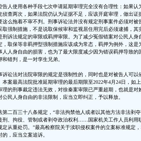
控告人使用各种手段七次申请延期审理完全没有合理性：如果认
充侦查两次，如果法院仍认为证据不足，应该开庭审理，做出证
要这么拖着不审不判。刑事诉讼法并没有规定刑事案件必须对被
采取强制措施，不是说取保候审和监视居住用完后必须逮捕，其
是刑诉法规定的审限或羁押审限。为了减少冤假错案对公民人身
定，取保等非羁押型强制措施应该成为常态，羁押为例外，这是
事人人身自由的损害，也为了最大限度减少因为错误羁押导致的
押和错判，是一对孪生兄弟。
事诉讼法对法院审限的规定是强制性的，同时也是对被告人可以
。本案最高法院批准延期审理的最后期限至2022年4月24日，
审理的刑事裁定违法无效，对徐秦案审限已严重超期，也就是对
对公民人身自由的非法限制，应当立即纠正，予以释放。
法第二百三十八条规定，“非法拘禁他人或者以其他方法非法剥夺
徒刑、拘役、管制或者剥夺政治权利……国家机关工作人员利用职
规定从重处罚。”最高检察院关于渎职侵权案件的立案标准规定，
时的，应当立案追诉。