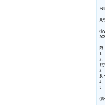
另
此
控
20
附
1
2
裁
3
从2
4
5
(