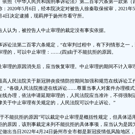
。依照《中华人民共和国刑事诉讼法》第二百零六条第一款第（
称：2020年5月6日，经本院决定对被告人徐秦取保候审，2021年5
1月4日决定逮捕，现羁押于扬州市看守所。
告人认为，被控告人中止审理的裁定没有事实依据。
事诉讼法第二百零六条规定，“在审判过程中，有下列情形之一
审理的，可以中止审理：……(四)由于不能抗拒的原因。
止审理的原因消失后，应当恢复审理。中止审理的期间不计入审理
最高人民法院关于新冠肺炎疫情防控期间加强和规范在线诉讼工作
定，“各级人民法院推进在线诉讼……尊重当事人对案件办理模
在线办理，依法申请延期审理的，人民法院应当准许，不得强制
律关于中止审理有关规定的，人民法院可以中止诉讼。”
由于不能抗拒的原因”可以裁定中止审理是概括性规定，但具体适
拒的原因，该刑事裁定未列不能抗拒的具体事项，应当认为是因
定做出当日2022年4月24日扬州市全市都是新冠疫情低风险地