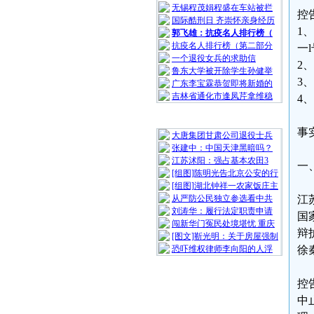
无锡程茂娟程盛在车站被拦
控
国际酷刑日 齐崇怀亲身经历
1
郭飞雄：抗疫名人排行榜（
抗疫名人排行榜（第二部分
一
一个退役女兵的求助信
2
鲁东大学被开除学生孙健举
3
广东李宝霖恭贺即将新婚的
吉林省通化市逢凤芹拿维稳
4
随 机 推 荐
事
大唐集团甘肃公司退役士兵
张建中：中国天津黑暗吗？
江苏沭阳：强占基本农田3
一
[组图]陈明光告北京公安的行
[组图]湖北钟祥一农家饭庄主
从严防公民独立参选看中共
江
刘涛华：履行法定职责申请
国
闯新华门冤民处境堪忧 重庆
辩
[图文]靳光明：关于房屋强制
恐吓维权律师李向阳的人浮
徐
控
中