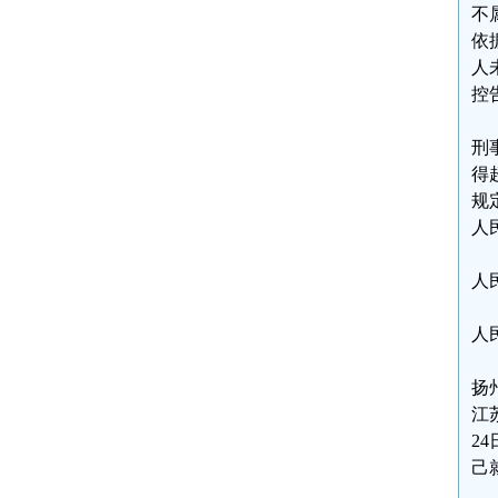
不
依
人
控
刑
得
规
人
人
人
扬
江
2
己