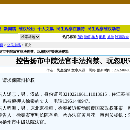
态
新闻稿
维权经历
个人文集
民生观察在推特
民生观察维权动态
热门标签:
709
律师
暴力
酷刑
虐待
秋雨教会
页
>
公民来稿
> 正文
扬市中院法官非法拘禁、玩忽职守等违法犯罪
控告扬市中院法官非法拘禁、玩忽职
作者：民生编辑 文章来源：网络 更新时间：2022-09-03 2
请求保障辩护权
告人汤志，男，汉族，身份证号3210221961111013615，住江
，系被羁押人徐秦的丈夫，电话13951448947。
告人程海，男，原北京律师，徐秦被诉煽动颠覆国家政权罪案一审辩护人
控告人：徐秦案审判长陈圣勇、承办法官黄月花、审判员杨帆；
为扬州市中级法院法官。