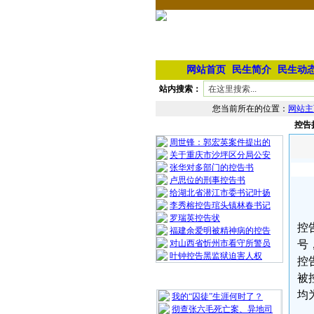
网站首页
民生简介
民生动
站内搜索：
您当前所在的位置：
网站主
控告
相 关 文 章
周世锋：郭宏英案件提出的
关于重庆市沙坪区分局公安
张华对多部门的控告书
卢思位的刑事控告书
给湖北省潜江市委书记叶扬
李秀榕控告琯头镇林春书记
罗瑞英控告状
控
福建余爱明被精神病的控告
对山西省忻州市看守所警员
号
叶钟控告黑监狱迫害人权
控
被
最 新 热 门
均
我的“囚徒”生涯何时了？
彻查张六毛死亡案、异地司