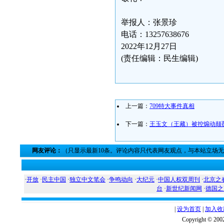
举报人：张景珍
电话：13257638676
2022年12月27日
(责任编辑：民生编辑)
上一篇：
709特大事件真相
下一篇：
王玉文（王藏）被控煽动颠
网友评论：
（只显示最新10条。评论内容只代表网友观点，与本站立场
·
开放
·
民主中国
·
独立中文笔会
·
争鸣动向
·
大纪元
·
中国人权双周刊
·
北京之
台
·
新世纪新闻网
·
德国之
|
设为首页
|
加入收
Copyright ©