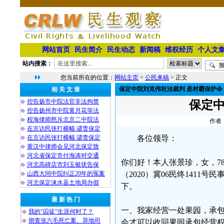
网站首页
民生简介
民生动态
新闻稿
维权经历
个人文
站内搜索：
您当前所在的位置：
网站主页
>
公民来稿
> 正文
保定中院刘克伟枉法裁判 是村霸保护伞
相 关 文 章
控告扬市中院法官非法拘禁
保定中
控告扬州市中院黄月花等法
程海律师怒斥北京二中院法
作者：
在京访民张打横幅 谴责保定
在京访民张打横幅 谴责保定
各位领导：
黄汉中律师会见河北保定致
河北省保定市付海涛对交通
你们好！本人张景珍，女，7
河北高碑店市刘玉银状告保
山西大同中院纠正20年的冤案
（2020）冀06民终141
河北保定涞水县土地局办假
下。
最 新 热 门
一、我家经营一处果园，承包
我的“囚徒”生涯何时了？
彻查张六毛死亡案、异地司
会才可以收回果园承包经营权