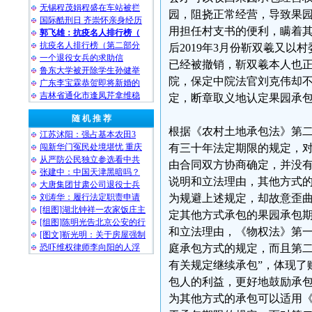
无锡程茂娟程盛在车站被拦
园，阻挠正常经营，导致果园
国际酷刑日 齐崇怀亲身经历
用担任村支书的便利，瞒着其
郭飞雄：抗疫名人排行榜（
抗疫名人排行榜（第二部分
后2019年3月份靳双羲又
一个退役女兵的求助信
已经被撤销，靳双羲本人也
鲁东大学被开除学生孙健举
院，保定中院法官刘克伟却
广东李宝霖恭贺即将新婚的
吉林省通化市逢凤芹拿维稳
定，断章取义地认定果园承
随 机 推 荐
根据《农村土地承包法》第
江苏沭阳：强占基本农田3
闯新华门冤民处境堪忧 重庆
有三十年法定期限的规定，
从严防公民独立参选看中共
由合同双方协商确定，并没
张建中：中国天津黑暗吗？
说明和立法理由，其他方式
大唐集团甘肃公司退役士兵
刘涛华：履行法定职责申请
为规避上述规定，却故意歪
[组图]湖北钟祥一农家饭庄主
定其他方式承包的果园承包
[组图]陈明光告北京公安的行
和立法理由，《物权法》第
[图文]靳光明：关于房屋强制
恐吓维权律师李向阳的人浮
庭承包方式的规定，而且第二
有关规定继续承包”，体现了
包人的利益，更好地鼓励承
为其他方式的承包可以适用