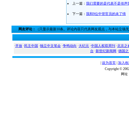
上一篇：
我们需要的是代表不是传声
下一篇：
我和9位中管官员的未了情
网友评论：
（只显示最新10条。评论内容只代表网友观点，与本站立场
·
开放
·
民主中国
·
独立中文笔会
·
争鸣动向
·
大纪元
·
中国人权双周刊
·
北京之
台
·
新世纪新闻网
·
德国之
|
设为首页
|
加入收
Copyright ©
网址：w