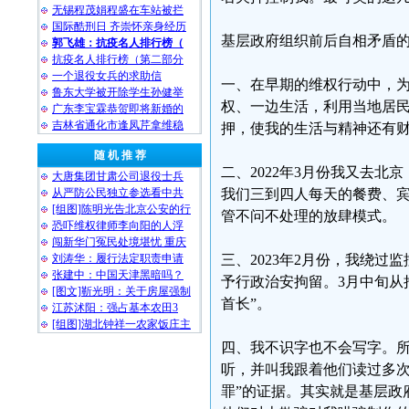
无锡程茂娟程盛在车站被拦
国际酷刑日 齐崇怀亲身经历
基层政府组织前后自相矛盾
郭飞雄：抗疫名人排行榜（
抗疫名人排行榜（第二部分
一个退役女兵的求助信
一、在早期的维权行动中，
鲁东大学被开除学生孙健举
权、一边生活，利用当地居
广东李宝霖恭贺即将新婚的
吉林省通化市逢凤芹拿维稳
押，使我的生活与精神还有
随 机 推 荐
二、2022年3月份我又去
大唐集团甘肃公司退役士兵
从严防公民独立参选看中共
我们三到四人每天的餐费、宾
[组图]陈明光告北京公安的行
管不问不处理的放肆模式。
恐吓维权律师李向阳的人浮
闯新华门冤民处境堪忧 重庆
刘涛华：履行法定职责申请
三、2023年2月份，我绕
张建中：中国天津黑暗吗？
予行政治安拘留。3月中旬从
[图文]靳光明：关于房屋强制
首长”。
江苏沭阳：强占基本农田3
[组图]湖北钟祥一农家饭庄主
四、我不识字也不会写字。所
听，并叫我跟着他们读过多次
罪”的证据。其实就是基层政