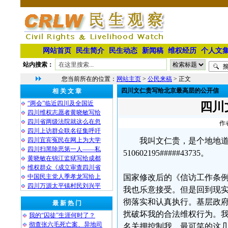
网站首页
民生简介
民生动态
新闻稿
维权经历
个人文
站内搜索：
您当前所在的位置：
网站主页
>
公民来稿
> 正文
四川文仁贵写给北京最高层的公开信
相 关 文 章
“两会”临近四川及全国近
四川
四川维权志愿者黄晓敏写给
四川省两级法院就这么在忽
作
四川上访群众联名征集呼吁
四川宜宾冤民在网上为大学
我叫文仁贵，是个地地
四川扫黑除恶第一人——私
510602195#####43735。
黄晓敏在锦江监狱写给成都
维权群众《成立审查四川省
中国民主党人季孝龙写给上
国家修改后的《信访工作条
四川万源太平镇村民刘兴平
我也乐意接受。但是回到现
彻落实和认真执行。基层政
最 新 热 门
扰破坏我的合法维权行为。我
我的“囚徒”生涯何时了？
彻查张六毛死亡案、异地司
名关押控制我。最可笑的这