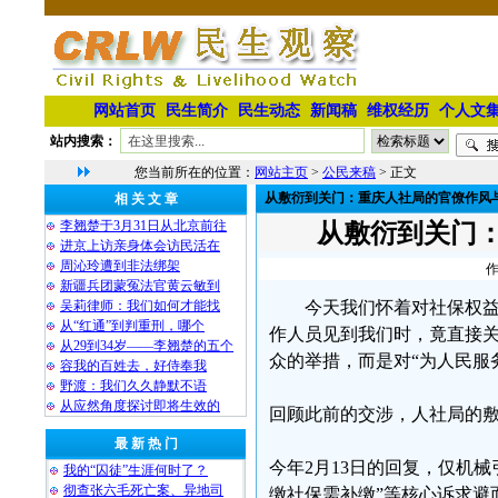
网站首页
民生简介
民生动态
新闻稿
维权经历
个人文
站内搜索：
您当前所在的位置：
网站主页
>
公民来稿
> 正文
从敷衍到关门：重庆人社局的官僚作风
相 关 文 章
李翘楚于3月31日从北京前往
从敷衍到关门
进京上访亲身体会访民活在
周沁玲遭到非法绑架
作
新疆兵团蒙冤法官黄云敏到
吴莉律师：我们如何才能找
今天我们怀着对社保权
从“红通”到判重刑，哪个
作人员见到我们时，竟直接
从29到34岁——李翘楚的五个
众的举措，而是对“为人民服
容我的百姓去，好侍奉我
野渡：我们久久静默不语
从应然角度探讨即将生效的
回顾此前的交涉，人社局的
最 新 热 门
今年2月13日的回复，仅机械
我的“囚徒”生涯何时了？
彻查张六毛死亡案、异地司
缴社保需补缴”等核心诉求避