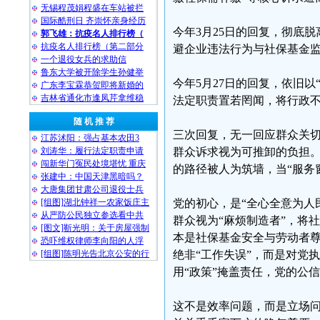
无锡程茂娟程盛在车站被拦
国际酷刑日 齐崇怀亲身经历
今年3月25日的回复，彻底
郭飞雄：抗疫名人排行榜（
抗疫名人排行榜（第二部分
避企业违法行为与社保基金
一个退役女兵的求助信
鲁东大学被开除学生孙健举
今年5月27日的回复，依旧以
广东李宝霖恭贺即将新婚的
吉林省通化市逢凤芹拿维稳
法定职责置若罔闻，将行政不
随 机 推 荐
三次回复，无一回应群众关
江苏沭阳：强占基本农田3
刘涛华：履行法定职责申请
群众诉求视为可推卸的负担
闯新华门冤民处境堪忧 重庆
的路径被人为筑墙，当“服务
张建中：中国天津黑暗吗？
大唐集团甘肃公司退役士兵
[组图]湖北钟祥一农家饭庄主
党的初心，是“全心全意为人
从严防公民独立参选看中共
群众视为“麻烦制造者”，将
[图文]靳光明：关于房屋强制
本是社保基金安全与劳动者
恐吓维权律师李向阳的人浮
[组图]陈明光告北京公安的行
绝非“工作失误”，而是对党
用“政策”掩盖责任，党的公
这不是效率问题，而是立场问