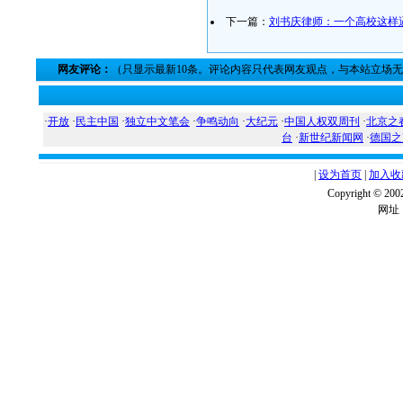
下一篇：
刘书庆律师：一个高校这样
网友评论：
（只显示最新10条。评论内容只代表网友观点，与本站立场
·
开放
·
民主中国
·
独立中文笔会
·
争鸣动向
·
大纪元
·
中国人权双周刊
·
北京之
台
·
新世纪新闻网
·
德国之
|
设为首页
|
加入收
Copyright ©
网址：w