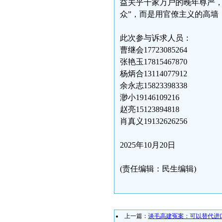
益关乎千家万户的晚年尊严，
众”，而是用官僚主义的高墙
此次参与诉求人员：
曹继会17723085264
张艳玉17815467870
杨炳合13114077912
余永志15823398338
渺小19146109216
赵亮15123894818
肖真义19132626256
2025年10月20日
(责任编辑：民生编辑)
上一篇：
谈毛高建冤案：可以替代进