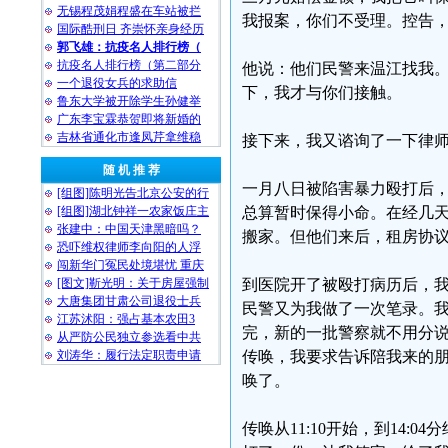
无锡程茂娟程盛在车站被拦
我报案，你们不受理。控告
国际酷刑日 齐崇怀亲身经历
郭飞雄：抗疫名人排行榜（
抗疫名人排行榜（第二部分
他说：他们民警来温江找我
一个退役女兵的求助信
下，我才与你们接触。
鲁东大学被开除学生孙健举
广东李宝霖恭贺即将新婚的
吉林省通化市逢凤芹拿维稳
接下来，我又谘询了一下律
随 机 推 荐
一月八日被陷害暴力殴打后
[组图]陈明光告北京公安的行
[组图]湖北钟祥一农家饭庄主
总算暂时保得小命。在经几
张建中：中国天津黑暗吗？
搬家。但他们来后，租房协
恐吓维权律师李向阳的人浮
闯新华门冤民处境堪忧 重庆
[图文]靳光明：关于房屋强制
到医院开了被殴打病历后，
大唐集团甘肃公司退役士兵
民警又为我做了一次笔录。
江苏沭阳：强占基本农田3
完，新的一批警察就不用分
从严防公民独立参选看中共
刘涛华：履行法定职责申请
传唤，我要求告诉陪我来的
唤了。
传唤从11:10开始，到14