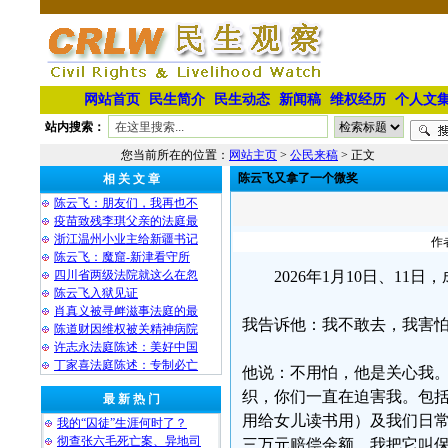
网站首页
民生简介
民生动态
新闻稿
维权经历
个人文
站内搜索：
您当前所在的位置：
网站主页
>
公民来稿
> 正文
陈云飞又拿了一个微奖
相 关 文 章
陈云飞：朋友们，我再也不
疫苗致残李琪父亲的法庭最
浙江温州小业主给新疆书记
作
陈云飞：魔窟-新津看守所
四川省两级法院就这么在忽
2026年1月10日、1
陈云飞入狱见证
肖真义被寻衅滋事法庭的最
我告诉他：我不敢去，我害
陈道财因维权被关精神病院
许志永法庭陈述：美好中国
丁家喜法庭陈述：专制必亡
他说：不用怕，他是关心我
织，你们一直在迫害我。包
最 新 热 门
用给女儿读书用）及我们日常
我的“囚徒”生涯何时了？
彻查张六毛死亡案、异地司
三万元赔偿金额，我把它叫