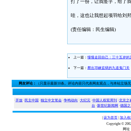
打了一份，让我签字，给了
哇，这也让我想起项羽给刘邦
(责任编辑：民生编辑)
上一篇：
慢慢走回自己：三十五岁的
下一篇：
爬出邛崃监狱的九道鬼门关
网友评论：
（只显示最新10条。评论内容只代表网友观点，与本站立场
·
开放
·
民主中国
·
独立中文笔会
·
争鸣动向
·
大纪元
·
中国人权双周刊
·
北京之
台
·
新世纪新闻网
·
德国之
|
设为首页
|
加入收
Copyright ©
网址：w