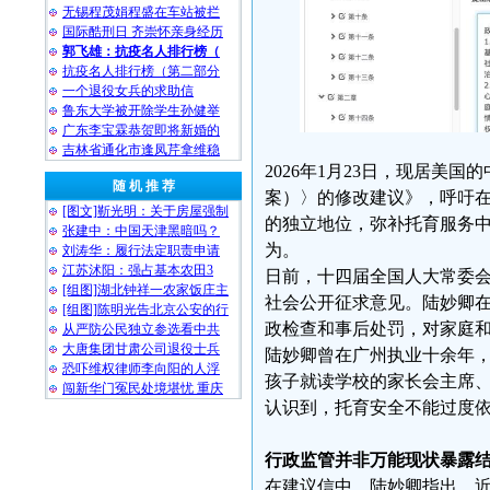
无锡程茂娟程盛在车站被拦
国际酷刑日 齐崇怀亲身经历
郭飞雄：抗疫名人排行榜（
抗疫名人排行榜（第二部分
一个退役女兵的求助信
鲁东大学被开除学生孙健举
广东李宝霖恭贺即将新婚的
吉林省通化市逢凤芹拿维稳
2026年1月23日，现居
随 机 推 荐
案）〉的修改建议》，呼吁
[图文]靳光明：关于房屋强制
的独立地位，弥补托育服务
张建中：中国天津黑暗吗？
为。
刘涛华：履行法定职责申请
江苏沭阳：强占基本农田3
日前，十四届全国人大常委会
[组图]湖北钟祥一农家饭庄主
社会公开征求意见。陆妙卿在
[组图]陈明光告北京公安的行
政检查和事后处罚，对家庭
从严防公民独立参选看中共
大唐集团甘肃公司退役士兵
陆妙卿曾在广州执业十余年
恐吓维权律师李向阳的人浮
孩子就读学校的家长会主席
闯新华门冤民处境堪忧 重庆
认识到，托育安全不能过度依
行政监管并非万能现状暴露
在建议信中，陆妙卿指出，