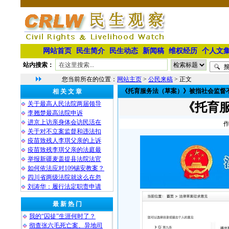
网站首页
民生简介
民生动态
新闻稿
维权经历
个人文
站内搜索：
您当前所在的位置：
网站主页
>
公民来稿
> 正文
《托育服务法（草案）》被指社会监督
相 关 文 章
关于最高人民法院两届领导
《托育
李翘楚最高法院申诉
进京上访亲身体会访民活在
作
关于对不立案监督和违法扣
疫苗致残人李琪父亲的上诉
疫苗致残李琪父亲的法庭最
举报新疆麦盖提县法院法官
如何依法应对109锡安教案？
四川省两级法院就这么在忽
刘涛华：履行法定职责申请
最 新 热 门
我的“囚徒”生涯何时了？
彻查张六毛死亡案、异地司