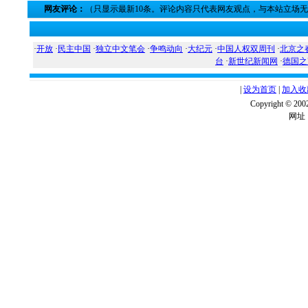
网友评论：
（只显示最新10条。评论内容只代表网友观点，与本站立场
·
开放
·
民主中国
·
独立中文笔会
·
争鸣动向
·
大纪元
·
中国人权双周刊
·
北京之
台
·
新世纪新闻网
·
德国之
|
设为首页
|
加入收
Copyright ©
网址：w