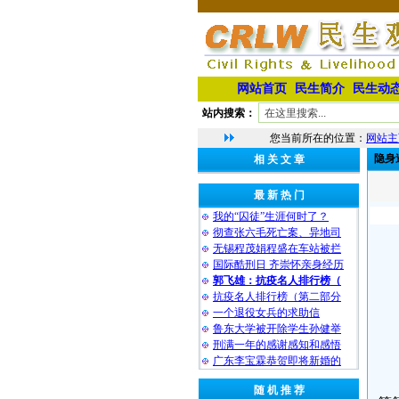
网站首页
民生简介
民生动
站内搜索：
您当前所在的位置：
网站主
隐身
相 关 文 章
最 新 热 门
我的“囚徒”生涯何时了？
彻查张六毛死亡案、异地司
无锡程茂娟程盛在车站被拦
国际酷刑日 齐崇怀亲身经历
郭飞雄：抗疫名人排行榜（
抗疫名人排行榜（第二部分
一个退役女兵的求助信
鲁东大学被开除学生孙健举
刑满一年的感谢感知和感悟
广东李宝霖恭贺即将新婚的
随 机 推 荐