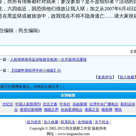
等，而所有传唤都针对我来：参没参加？是不是组织者？活动的
此，六四临近，因恐惧他们借故让我入狱；加之从2007年6月4日
是在黑监狱或被旅游中，故我现在不得不隐身逃亡……请大家祝福
责任编辑：民生编辑)
文
一篇：
人权律师谢燕益诉铁路安检第一次开庭情况通报
一篇：
【结婚申请程序中的小插曲】01
【
发表评论
】【
加入收藏
内容只代表网友观点，与本站立场无关！）
友情链接
·
大纪元
·
中国人权双周刊
·
北京之春
·
中央社
·
自由新闻
·
台湾中央广播电台
·
权利运动
台
·
新世纪新闻网
·
德国之声
·
自由亚洲电台
·
美国之音
·
维权网
·
博讯
|
设为首页
|
加入收藏
|
联系民生
|
友情链接
|
关于民生
|
Copyright © 2002-2013 民生观察工作室 版权所有
网址：www.msguancha.com