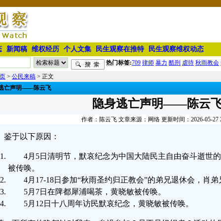
态
新闻稿
维权经历
个人文集
民生观察在推特
民生观察维权动态
热门标签:
709
律师
暴力
酷刑
虐待
秋雨教会
页
>
公民来稿
> 正文
逃亡声明——陈云飞
隐身逃亡声明——陈云
作者：陈云飞 文章来源：网络 更新时间：2026-05-27 22
鉴于以下原因：
4月5日清明节，默哀纪念为中国大陆民主自由奋斗逝世
被传唤。
4月17-18日参加“秋雨圣约归正教会”的弟兄退休会，肖
5月7日在陴都犀浦喝茶，黄晓敏被传唤。
5月12日十八周年访民默哀纪念，黄晓敏被传唤。