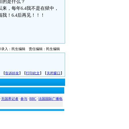
目的是什么？
以来，每年6.4我不是在狱中，
我！6.4后再见！！！
章录入：民生编辑 责任编辑：民生编辑
】【
告诉好友
】【
打印此文
】【
关闭窗口
】
·
无国界记者
·
参与
·
BBC
·
法国国际广播电