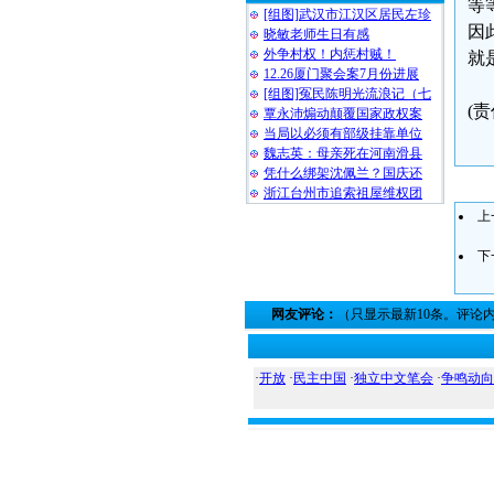
等
[组图]武汉市江汉区居民左珍
因
晓敏老师生日有感
外争村权！内惩村贼！
就
12.26厦门聚会案7月份进展
[组图]冤民陈明光流浪记（七
(
覃永沛煽动颠覆国家政权案
当局以必须有部级挂靠单位
魏志英：母亲死在河南滑县
凭什么绑架沈佩兰？国庆还
浙江台州市追索祖屋维权团
上
下
网友评论：
（只显示最新10条。评论
·
开放
·
民主中国
·
独立中文笔会
·
争鸣动向