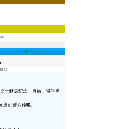
test
荐
★★★
飞
:24
的义士默哀纪念，肖敏、谌学勇
弟兄遭到警方传唤。