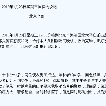
2013年1月23日星期三国保约谈记
北京李蔚
2013年1月23日星期三 19:33分接到北京市海淀区北太平庄
那头警官态度和蔼，恰好本人又刚刚吃完晚饭，收拾完毕，正好
立即前往。十几分钟后即抵达派出所。
十来分钟后，两位便衣男子抵达。年长者约40岁，面色稍黑，身
轻者估计不到30岁，身高约180，体型苗条。其中年长者与本人曾经
做了笔录，时以商量的口吻要求我取消当月的聚餐，理由是：保
的压力大，请求配合。当时我答应了，但是同时明确指出，以后