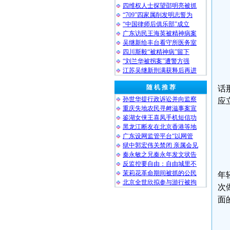
四维权人士探望邵明亮被抓
“709”四家属削发明志誓为
“中国律师后俱乐部”成立
广东访民王海英被精神病案
吴继新给丰台看守所医务室
四川斯毅“被精神病”留下
“刘兰华被拐案”遭警方强
江苏吴继新刑满获释后再进
随 机 推 荐
话
孙世华提行政诉讼并向监察
应
重庆失地农民寻衅滋事案宣
鉴湖女侠王喜凤手机短信功
黑龙江断友在北京香港等地
广东设网监管平台“以网管
狱中郭宏伟关禁闭 亲属会见
秦永敏之兄秦永年发文状告
反监控要自由：自由城里不
茉莉花革命期间被抓的公民
年
北京全世欣拟参与游行被拘
次
面