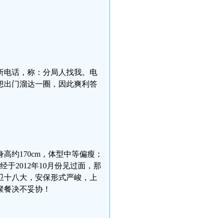
派出所电话，称：分局人找我。电
想出门溜达一圈，因此爽利答
高约170cm，体型中等偏瘦；
于2012年10月份见过面，那
卫十八大，安保形式严峻，上
聚餐决不妥协！