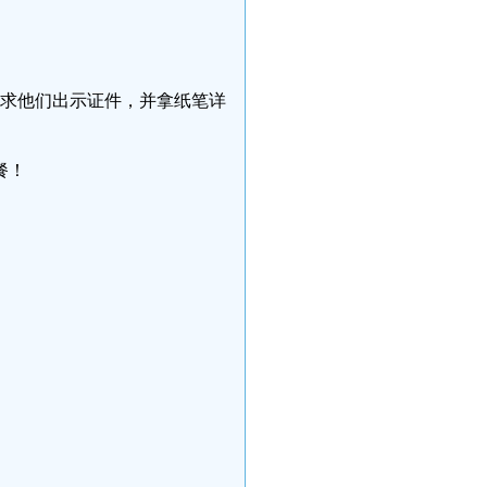
要求他们出示证件，并拿纸笔详
餐！
。