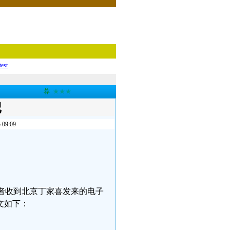
test
荐
★★★
记
9:09
志愿者收到北京丁家喜发来的电子
文如下：