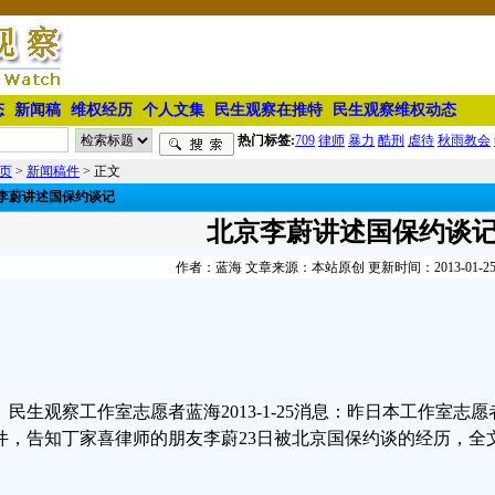
态
新闻稿
维权经历
个人文集
民生观察在推特
民生观察维权动态
热门标签:
709
律师
暴力
酷刑
虐待
秋雨教会
页
>
新闻稿件
> 正文
李蔚讲述国保约谈记
北京李蔚讲述国保约谈
作者：蓝海 文章来源：本站原创 更新时间：2013-01-25 0
民生观察工作室志愿者蓝海
2013-1-25消息：昨日本工作室
件，告知丁家喜律师的朋友李蔚23日被北京国保约谈的经历，全