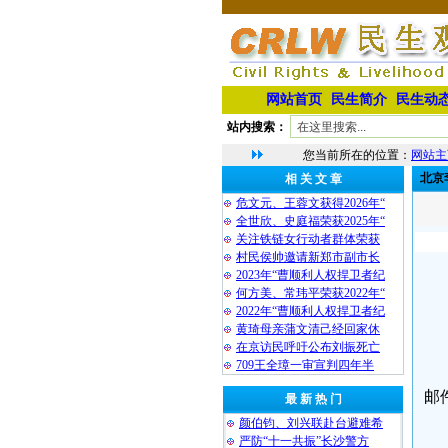
网站首页
民生简介
民生动
站内搜索：
您当前所在的位置：
网站主
北京
相 关 文 章
危文元、王蓉文获得2026年“
全世欣、史庭福荣获2025年“
关注铁链女行动者群体荣获
村民侯帅邀请新郑市副市长
2023年“曹顺利人权捍卫者纪
何方美、常玮平荣获2022年“
2022年“曹顺利人权捍卫者纪
黄琦母亲蒲文清己经回家休
在京访民呼吁公布刘振死亡
709王全璋一审宣判四年半
邮
最 新 热 门
颜伯钧、刘兴联赴台避难希
严防“十一共振”长沙警方