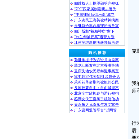
四维权人士探望邵明亮被抓
“709”四家属削发明志誓为
“中国律师后俱乐部”成立
广东访民王海英被精神病案
吴继新给丰台看守所医务室
四川斯毅“被精神病”留下
“刘兰华被拐案”遭警方强
江苏吴继新刑满获释后再进
克
随 机 推 荐
孙世华提行政诉讼并向监察
黑龙江断友在北京香港等地
重庆失地农民寻衅滋事案宣
狱中郭宏伟关禁闭 亲属会见
茉莉花革命期间被抓的公民
我
反监控要自由：自由城里不
师
北京全世欣拟参与游行被拘
鉴湖女侠王喜凤手机短信功
秦永敏之兄秦永年发文状告
广东设网监管平台“以网管
行
后
要