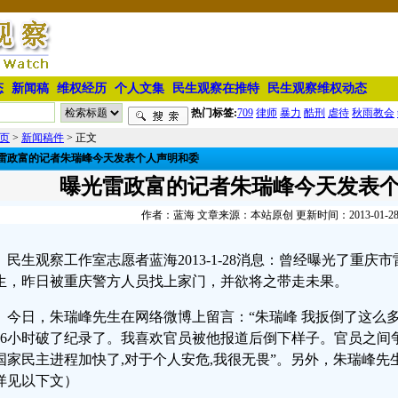
态
新闻稿
维权经历
个人文集
民生观察在推特
民生观察维权动态
热门标签:
709
律师
暴力
酷刑
虐待
秋雨教会
页
>
新闻稿件
> 正文
雷政富的记者朱瑞峰今天发表个人声明和委
曝光雷政富的记者朱瑞峰今天发表
作者：蓝海 文章来源：本站原创 更新时间：2013-01-28 2
民生观察工作室志愿者蓝海
2013-1-28消息：曾经曝光了重
生，昨日被重庆警方人员找上家门，并欲将之带走未果。
今日，朱瑞峰先生在网络微博上留言：“朱瑞峰 我扳倒了这么
66小时破了纪录了。我喜欢官员被他报道后倒下样子。官员之间
国家民主进程加快了,对于个人安危,我很无畏”。另外，朱瑞峰
详见以下文）