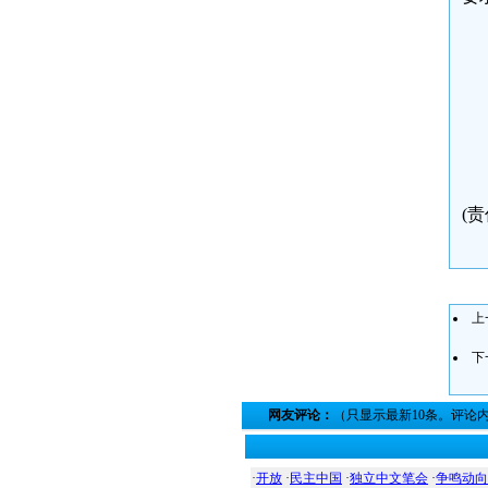
(责
上
下
网友评论：
（只显示最新10条。评论
·
开放
·
民主中国
·
独立中文笔会
·
争鸣动向