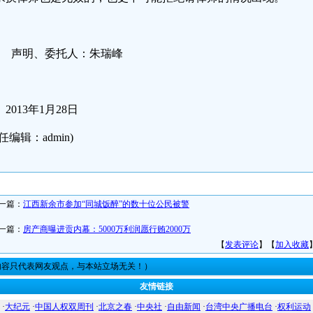
声明、委托人：朱瑞峰
2013年1月28日
任编辑：admin)
一篇：
江西新余市参加“同城饭醉”的数十位公民被警
一篇：
房产商曝进贡内幕：5000万利润愿行贿2000万
【
发表评论
】【
加入收藏
内容只代表网友观点，与本站立场无关！）
友情链接
·
大纪元
·
中国人权双周刊
·
北京之春
·
中央社
·
自由新闻
·
台湾中央广播电台
·
权利运动