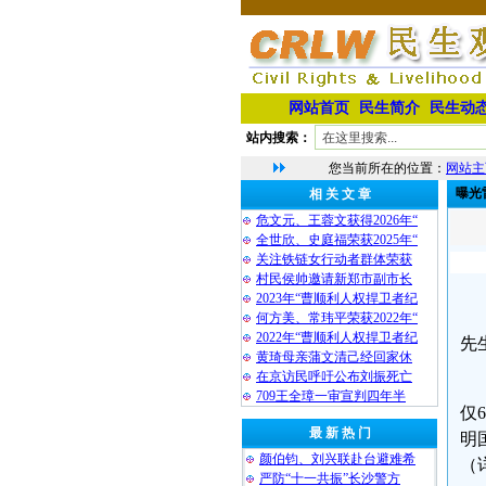
网站首页
民生简介
民生动
站内搜索：
您当前所在的位置：
网站主
曝光
相 关 文 章
危文元、王蓉文获得2026年“
全世欣、史庭福荣获2025年“
关注铁链女行动者群体荣获
村民侯帅邀请新郑市副市长
2023年“曹顺利人权捍卫者纪
何方美、常玮平荣获2022年“
2022年“曹顺利人权捍卫者纪
先
黄琦母亲蒲文清己经回家休
在京访民呼吁公布刘振死亡
709王全璋一审宣判四年半
仅
最 新 热 门
明
颜伯钧、刘兴联赴台避难希
（
严防“十一共振”长沙警方