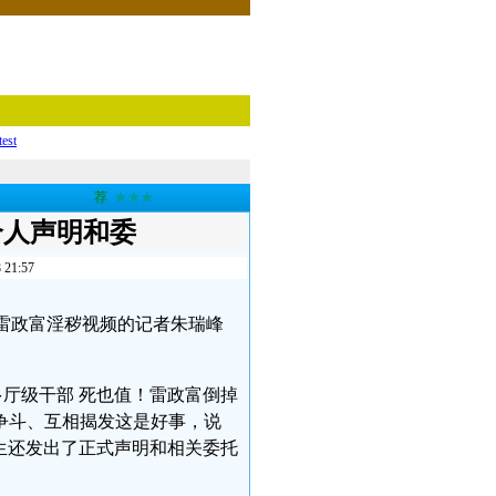
test
荐
★★★
个人声明和委
1:57
庆市雷政富淫秽视频的记者朱瑞峰
多厅级干部 死也值！雷政富倒掉
争斗、互相揭发这是好事，说
先生还发出了正式声明和相关委托