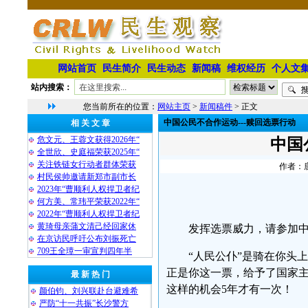
网站首页
民生简介
民生动态
新闻稿
维权经历
个人文
站内搜索：
您当前所在的位置：
网站主页
>
新闻稿件
> 正文
中国公民不合作运动---赎回选票行动
相 关 文 章
危文元、王蓉文获得2026年“
中国
全世欣、史庭福荣获2025年“
关注铁链女行动者群体荣获
作者：唐
村民侯帅邀请新郑市副市长
2023年“曹顺利人权捍卫者纪
何方美、常玮平荣获2022年“
2022年“曹顺利人权捍卫者纪
黄琦母亲蒲文清己经回家休
发挥选票威力，请参加中国
在京访民呼吁公布刘振死亡
709王全璋一审宣判四年半
“人民公仆”是骑在你头
正是你这一票，给予了国家
最 新 热 门
这样的机会5年才有一次！
颜伯钧、刘兴联赴台避难希
严防“十一共振”长沙警方