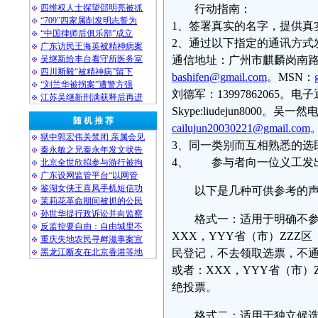
四维权人士探望邵明亮被抓
行动指南：
“709”四家属削发明志誓为
1、签署真实的名字，提供真
“中国律师后俱乐部”成立
2、通过以下指定的通讯方式
广东访民王海英被精神病案
吴继新给丰台看守所医务室
通信地址：广州市麒麟岗南路1 
四川斯毅“被精神病”留下
bashifen@gmail.com
。MSN：
“刘兰华被拐案”遭警方强
刘德军：13997862065。电
江苏吴继新刑满获释后再进
Skype:liudejun8000。吴
随 机 推 荐
cailujun20030221@gmail.com
狱中郭宏伟关禁闭 亲属会见
3、同一类别而互相熟悉的选
秦永敏之兄秦永年发文状告
4、 参与者向一位义工发
北京全世欣拟参与游行被拘
广东设网监管平台“以网管
鉴湖女侠王喜凤手机短信功
以下是几种可供参考的
茉莉花革命期间被抓的公民
孙世华提行政诉讼并向监察
格式一：适用于明确不参
反监控要自由：自由城里不
XXX，YYY省（市）ZZZ
重庆失地农民寻衅滋事案宣
黑龙江断友在北京香港等地
民登记，不去领取选票，不
或者：XXX，YYY省（市）
绝投票。
格式二：适用于独立候选