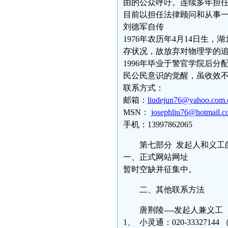
由的公众呼吁。连续多年担
目前以担任法律顾问和从事
刘德军自传
1976年农历年4月14日
存状况，故放弃对物理学的
1996年毕业于警官学院后分
民公民意识的觉醒，虽收效
联系方式：
邮箱：
liudejun76@yahoo.com.
MSN：
josephliu76@hotmail.
手机：13997862065
第七部分 发起人和义工
一、正式网站网址
暂时空缺并征集中。
二、其他联系方法
唐荆陵----发起人兼义工
1、 小灵通：020-333271