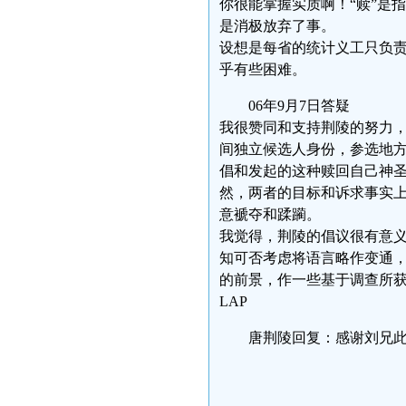
你很能掌握实质啊！“赎”是
是消极放弃了事。
设想是每省的统计义工只负
乎有些困难。
06年9月7日答疑
我很赞同和支持荆陵的努力
间独立候选人身份，参选地
倡和发起的这种赎回自己神
然，两者的目标和诉求事实
意褫夺和蹂躏。
我觉得，荆陵的倡议很有意
知可否考虑将语言略作变通
的前景，作一些基于调查所
LAP
唐荆陵回复：感谢刘兄