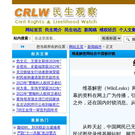
网站首页
民生简介
民生动态
新闻稿
维权经历
个人文
站内搜索：
您当前所在的位置：
网站主页
>
新闻稿件
> 正文
维基解密网站在中国被封锁
相 关 文 章
危文元、王蓉文获得2026年“
全世欣、史庭福荣获2025年“
关注铁链女行动者群体荣获
村民侯帅邀请新郑市副市长
2023年“曹顺利人权捍卫者纪
维基解密（WikiLea
何方美、常玮平荣获2022年“
2022年“曹顺利人权捍卫者纪
幕的资料在网上广为传播，引
黄琦母亲蒲文清己经回家休
之外，还在国内封锁消息。
在京访民呼吁公布刘振死亡
709王全璋一审宣判四年半
最 新 热 门
从昨天起，中国网民已
颜伯钧、刘兴联赴台避难希
严防“十一共振”长沙警方
民试图登录维基网站时，网页