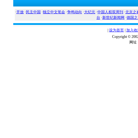
·
开放
·
民主中国
·
独立中文笔会
·
争鸣动向
·
大纪元
·
中国人权双周刊
·
北京之
台
·
新世纪新闻网
·
德国之
|
设为首页
|
加入收
Copyright ©
网址：w