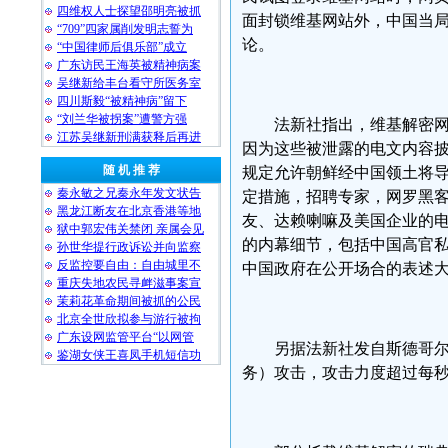
四维权人士探望邵明亮被抓
面封锁维基网站外，中国当
“709”四家属削发明志誓为
论。
“中国律师后俱乐部”成立
广东访民王海英被精神病案
吴继新给丰台看守所医务室
四川斯毅“被精神病”留下
“刘兰华被拐案”遭警方强
法新社指出，维基解密网
江苏吴继新刑满获释后再进
因为这些被泄露的电文内容
随 机 推 荐
规定允许朝鲜经中国领土将
秦永敏之兄秦永年发文状告
定措施，招聘专家，网罗黑
黑龙江断友在北京香港等地
友、达赖喇嘛及美国企业的
狱中郭宏伟关禁闭 亲属会见
的内幕细节，包括中国高官
孙世华提行政诉讼并向监察
反监控要自由：自由城里不
中国政府在公开场合的表述
重庆失地农民寻衅滋事案宣
茉莉花革命期间被抓的公民
北京全世欣拟参与游行被拘
广东设网监管平台“以网管
另据法新社发自斯德哥尔
鉴湖女侠王喜凤手机短信功
务）攻击，攻击力度超过每秒千