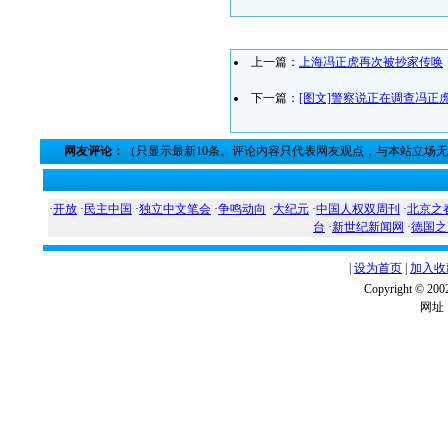
上一篇：
上海冯正虎再次被抄家传唤
下一篇：
[图文]警察说正在调查冯正虎
网友评论：
（只显示最新10条。评论内容只代表网友观点，与本站立场
·
开放
·
民主中国
·
独立中文笔会
·
争鸣动向
·
大纪元
·
中国人权双周刊
·
北京之
台
·
新世纪新闻网
·
德国之
|
设为首页
|
加入收
Copyright ©
网址：w