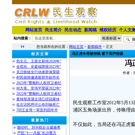
网站首页
民生简介
民生动态
新闻稿
维权经历
个人文
站内搜索：
您当前所在的位置：
网站主页
>
新闻稿件
> 正文
冯正虎今再被传唤 窗下安声控器
相 关 文 章
危文元、王蓉文获得2026年“
冯
全世欣、史庭福荣获2025年“
关注铁链女行动者群体荣获
作者：民
村民侯帅邀请新郑市副市长
2023年“曹顺利人权捍卫者纪
何方美、常玮平荣获2022年“
2022年“曹顺利人权捍卫者纪
黄琦母亲蒲文清己经回家休
民生观察工作室2012年5
在京访民呼吁公布刘振死亡
浦区五角场派出所，传唤理
709王全璋一审宣判四年半
最 新 热 门
不仅如此，当局还在冯正虎
颜伯钧、刘兴联赴台避难希
严防“十一共振”长沙警方