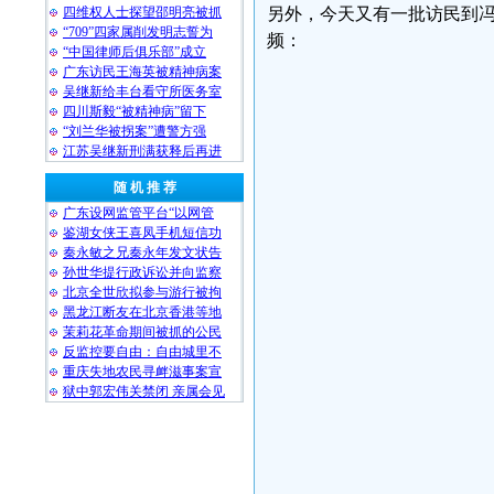
四维权人士探望邵明亮被抓
另外，今天又有一批访民到
“709”四家属削发明志誓为
频：
“中国律师后俱乐部”成立
广东访民王海英被精神病案
吴继新给丰台看守所医务室
四川斯毅“被精神病”留下
“刘兰华被拐案”遭警方强
江苏吴继新刑满获释后再进
随 机 推 荐
广东设网监管平台“以网管
鉴湖女侠王喜凤手机短信功
秦永敏之兄秦永年发文状告
孙世华提行政诉讼并向监察
北京全世欣拟参与游行被拘
黑龙江断友在北京香港等地
茉莉花革命期间被抓的公民
反监控要自由：自由城里不
重庆失地农民寻衅滋事案宣
狱中郭宏伟关禁闭 亲属会见