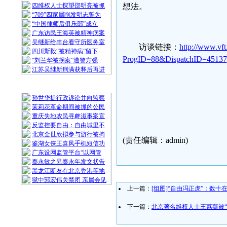
四维权人士探望邵明亮被抓
想法。
“709”四家属削发明志誓为
“中国律师后俱乐部”成立
广东访民王海英被精神病案
吴继新给丰台看守所医务室
访谈链接：
http://www.vf
四川斯毅“被精神病”留下
ProgID=88&DispatchID=45137
“刘兰华被拐案”遭警方强
江苏吴继新刑满获释后再进
随 机 推 荐
孙世华提行政诉讼并向监察
茉莉花革命期间被抓的公民
重庆失地农民寻衅滋事案宣
反监控要自由：自由城里不
北京全世欣拟参与游行被拘
(责任编辑：admin)
鉴湖女侠王喜凤手机短信功
广东设网监管平台“以网管
秦永敏之兄秦永年发文状告
黑龙江断友在北京香港等地
狱中郭宏伟关禁闭 亲属会见
上一篇：
[组图]“自由冯正虎”：数
下一篇：
北京著名维权人士王荔蕻被“