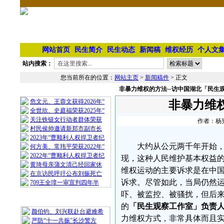
网站首页
民生简介
民生动态
新闻稿
维权经历
个人文
站内搜索：
您当前所在的位置：
网站主页
>
新闻稿件
> 正文
非暴力维权的方法─访中国湖北「民生
相 关 文 章
危文元、王蓉文获得2026年“
非暴力维
全世欣、史庭福荣获2025年“
关注铁链女行动者群体荣获
作者：杨宪
村民侯帅邀请新郑市副市长
2023年“曹顺利人权捍卫者纪
大约从公元两千年开始
何方美、常玮平荣获2022年“
2022年“曹顺利人权捍卫者纪
现，这种人民维护基本权益的
黄琦母亲蒲文清己经回家休
维权运动的主要诉求是在中
在京访民呼吁公布刘振死亡
诉求。尽管如此，当局仍然
709王全璋一审宣判四年半
吓、被监控、被骚扰，但后
最 新 热 门
的
「民生观察工作室」负责
颜伯钧、刘兴联赴台避难希
力维权方式，非常具体而且
严防“十一共振”长沙警方