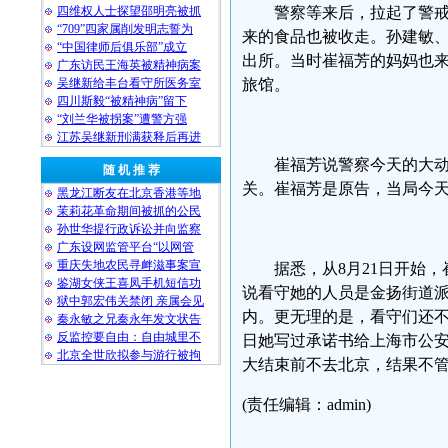
四维权人士探望邵明亮被抓
警察等来后，拉起了警
“709”四家属削发明志誓为
来的食品也被收走。孙建敏
“中国律师后俱乐部”成立
出所。当时崔福芳的妈妈也
广东访民王海英被精神病案
吴继新给丰台看守所医务室
旅馆。
四川斯毅“被精神病”留下
“刘兰华被拐案”遭警方强
江苏吴继新刑满获释后再进
崔福芳说警察今天的大动
随 机 推 荐
关。崔福芳是原告，当局今
黑龙江断友在北京香港等地
茉莉花革命期间被抓的公民
孙世华提行政诉讼并向监察
广东设网监管平台“以网管
重庆失地农民寻衅滋事案宣
据悉，从8月21日开始
鉴湖女侠王喜凤手机短信功
说看守她的人员是金扬街道
狱中郭宏伟关禁闭 亲属会见
内。更无理的是，看守们还不
秦永敏之兄秦永年发文状告
反监控要自由：自由城里不
日她写过承诺书给上海市公
北京全世欣拟参与游行被拘
大结束前不去北京，结果不
(责任编辑：admin)