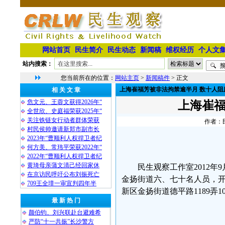
网站首页
民生简介
民生动态
新闻稿
维权经历
个人文
站内搜索：
您当前所在的位置：
网站主页
>
新闻稿件
> 正文
上海崔福芳被非法拘禁逾半月 数十人阻
相 关 文 章
危文元、王蓉文获得2026年“
上海崔福
全世欣、史庭福荣获2025年“
关注铁链女行动者群体荣获
作者：民
村民侯帅邀请新郑市副市长
2023年“曹顺利人权捍卫者纪
何方美、常玮平荣获2022年“
2022年“曹顺利人权捍卫者纪
黄琦母亲蒲文清己经回家休
民生观察工作室2012年
在京访民呼吁公布刘振死亡
金扬街道六、七十名人员，
709王全璋一审宣判四年半
新区金扬街道德平路1189弄1
最 新 热 门
颜伯钧、刘兴联赴台避难希
严防“十一共振”长沙警方