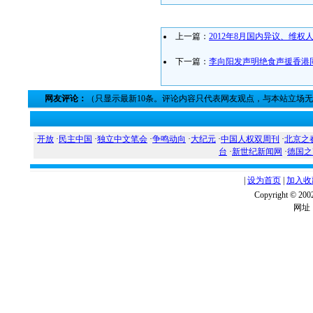
上一篇：
2012年8月国内异议、维
下一篇：
李向阳发声明绝食声援香港
网友评论：
（只显示最新10条。评论内容只代表网友观点，与本站立场
·
开放
·
民主中国
·
独立中文笔会
·
争鸣动向
·
大纪元
·
中国人权双周刊
·
北京之
台
·
新世纪新闻网
·
德国之
|
设为首页
|
加入收
Copyright ©
网址：w