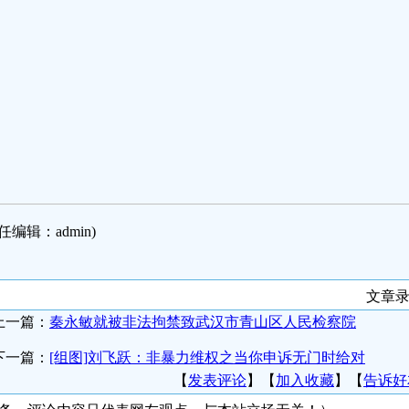
任编辑：admin)
文章录
上一篇：
秦永敏就被非法拘禁致武汉市青山区人民检察院
下一篇：
[组图]刘飞跃：非暴力维权之当你申诉无门时给对
【
发表评论
】【
加入收藏
】【
告诉好