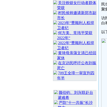
关注铁链女行动者群体
民
荣获
聚
村民侯帅邀请新郑市副
市长
访
2023年“曹顺利人权捍
白
卫者纪
以
何方美、常玮平荣获
2022年“
2022年“曹顺利人权捍
卫者纪
黄琦母亲蒲文清己经回
家休
在京访民呼吁公布刘振
死亡
709王全璋一审宣判四
年半
最 新 热 门
颜伯钧、刘兴联赴台
避难希
严防“十一共振”长沙