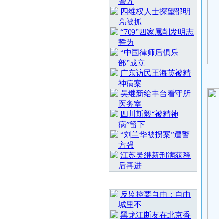
警方
四维权人士探望邵明
亮被抓
“709”四家属削发明志
誓为
“中国律师后俱乐
部”成立
广东访民王海英被精
神病案
吴继新给丰台看守所
医务室
四川斯毅“被精神
病”留下
“刘兰华被拐案”遭警
方强
江苏吴继新刑满获释
后再进
随 机 推 荐
反监控要自由：自由
城里不
黑龙江断友在北京香