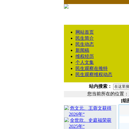
网站首页
民生简介
民生动态
新闻稿
维权经历
个人文集
民生观察在推特
民生观察维权动态
站内搜索：
您当前所在的位置：
[
相 关 文 章
危文元、王蓉文获得
2026年“
全世欣、史庭福荣获
2025年“