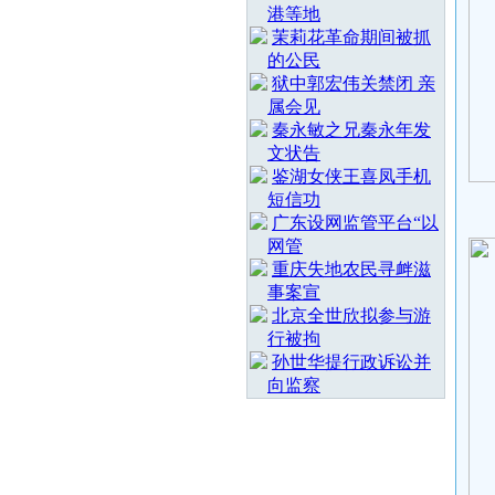
港等地
茉莉花革命期间被抓
的公民
狱中郭宏伟关禁闭 亲
属会见
秦永敏之兄秦永年发
文状告
鉴湖女侠王喜凤手机
短信功
广东设网监管平台“以
网管
重庆失地农民寻衅滋
事案宣
北京全世欣拟参与游
行被拘
孙世华提行政诉讼并
向监察